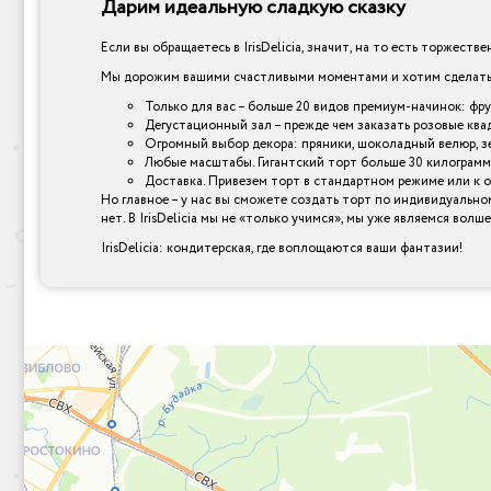
Дарим идеальную сладкую сказку
Если вы обращаетесь в IrisDelicia, значит, на то есть торжеств
Мы дорожим вашими счастливыми моментами и хотим сделать и
Только для вас – больше 20 видов премиум-начинок: фр
Дегустационный зал – прежде чем заказать розовые ква
Огромный выбор декора: пряники, шоколадный велюр, зер
Любые масштабы. Гигантский торт больше 30 килограмм
Доставка. Привезем торт в стандартном режиме или к 
Но главное – у нас вы сможете создать торт по индивидуально
нет. В IrisDelicia мы не «только учимся», мы уже являемся вол
IrisDelicia: кондитерская, где воплощаются ваши фантазии!