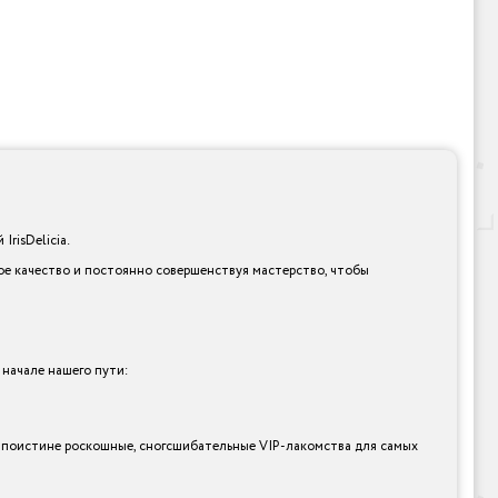
risDelicia.
ое качество и постоянно совершенствуя мастерство, чтобы
 начале нашего пути:
 и поистине роскошные, сногсшибательные VIP-лакомства для самых