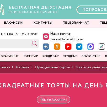
БЕСПЛАТНАЯ ДЕГУСТАЦИЯ
ПОПРОБОВ
30
ИЗЫСКАННЫХ
НАЧИНОК
ВАКАНСИИ
КОНТАКТЫ
TELEGRAM-ЧАТ
TEL
Наша почта:
 ТОРТ ПО ВАШЕМУ ЭСКИЗУ
zakaz@irisdelicia.ru
ПОРАТИВНЫЕ
СУПЕР VIP
КЕНДИ БАР
ЯГОДНЫЕ
BENTO-CAKE
П
 заказ
Каталог
Праздничные торты
Торты на день ро
КВАДРАТНЫЕ ТОРТЫ НА ДЕНЬ
Торты корзинка