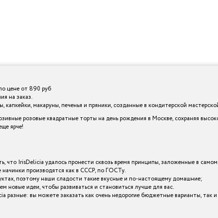
по цене от 890 руб
ия на заказ.
 капкейки, макаруны, печенья и пряники, созданные в кондитерской мастерской I
зивные розовые квадратные торты на день рождения в Москве, сохраняя высок
ще ярче!
ь, что IrisDelicia удалось пронести сквозь время принципы, заложенные в самом
начинки производятся как в СССР, по ГОСТу.
уктах, поэтому наши сладости такие вкусные и по-настоящему домашние;
ем новые идеи, чтобы развиваться и становиться лучше для вас.
icia разные: вы можете заказать как очень недорогие бюджетные варианты, так