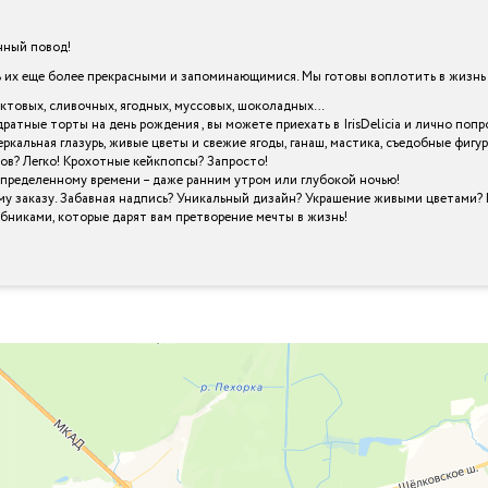
енный повод!
х еще более прекрасными и запоминающимися. Мы готовы воплотить в жизнь в
уктовых, сливочных, ягодных, муссовых, шоколадных…
дратные торты на день рождения , вы можете приехать в IrisDelicia и лично п
кальная глазурь, живые цветы и свежие ягоды, ганаш, мастика, съедобные фигу
ов? Легко! Крохотные кейкпопсы? Запросто!
определенному времени – даже ранним утром или глубокой ночью!
му заказу. Забавная надпись? Уникальный дизайн? Украшение живыми цветами? 
шебниками, которые дарят вам претворение мечты в жизнь!