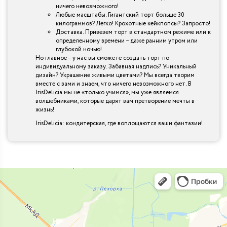
ничего невозможного!
Любые масштабы. Гигантский торт больше 30
килограммов? Легко! Крохотные кейкпопсы? Запросто!
Доставка. Привезем торт в стандартном режиме или к
определенному времени – даже ранним утром или
глубокой ночью!
Но главное – у нас вы сможете создать торт по
индивидуальному заказу. Забавная надпись? Уникальный
дизайн? Украшение живыми цветами? Мы всегда творим
вместе с вами и знаем, что ничего невозможного нет. В
IrisDelicia мы не «только учимся», мы уже являемся
волшебниками, которые дарят вам претворение мечты в
жизнь!
IrisDelicia: кондитерская, где воплощаются ваши фантазии!