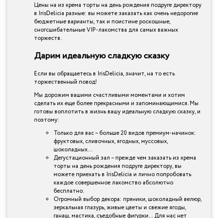
Цены на из крема торты на день рождения подруге директору
в IrisDelicia разные: вы можете заказать как очень недорогие
бюджетные варианты, так и поистине роскошные,
сногсшибательные VIP-лакомства для самых важных
торжеств.
Дарим идеальную сладкую сказку
Если вы обращаетесь в IrisDelicia, значит, на то есть
торжественный повод!
Мы дорожим вашими счастливыми моментами и хотим
сделать их еще более прекрасными и запоминающимися. Мы
готовы воплотить в жизнь вашу идеальную сладкую сказку, и
поэтому:
Только для вас – больше 20 видов премиум-начинок:
фруктовых, сливочных, ягодных, муссовых,
шоколадных…
Дегустационный зал – прежде чем заказать из крема
торты на день рождения подруге директору, вы
можете приехать в IrisDelicia и лично попробовать
каждое совершенное лакомство абсолютно
бесплатно.
Огромный выбор декора: пряники, шоколадный велюр,
зеркальная глазурь, живые цветы и свежие ягоды,
ганаш, мастика, съедобные фигурки… Для нас нет