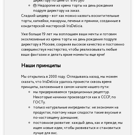
директору по цене от 890 руб
🎂 Недорогие из крема торты на день рождения
подруге директору на заказ.
Сладкий шедевр – вот как можно назвать восхитительные
торты, капкейки, макаруны, печенья и пряники, созданные в
кондитерской мастерской IrisDelicia.
Уже больше 19 лет мы воплощаем ваши мечты и готовим
эксклюзивные из крема торты на день рождения подруге
директору в Москве, сохраняя высокое качество и постоянно
совершенствуя мастерство, чтобы реализовывать любые
ваши фантазии и делать яркие моменты еще ярче!
Наши принципы
Мы открылись в 2000 году. Оглядываясь назад, мы можем
сказать, что IrisDelicia удалось пронести сквозь время
принципы, заложенные в самом начале нашего пути:
мы придерживаемся традиционных рецептур.
Некоторые начинки производятся как в СССР, по
ГОСТу.
только натуральные ингредиенты: не экономим на
продуктах, поэтому наши сладости такие вкусные и
по-настоящему домашние;
постоянное развитие: каждый день, как и прежде, мы
ищем новые идеи, чтобы развиваться и становиться
лучше для вас.