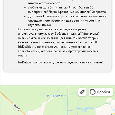
ничего невозможного!
Любые масштабы. Гигантский торт больше 30
килограммов? Легко! Крохотные кейкпопсы? Запросто!
Доставка. Привезем торт в стандартном режиме или к
определенному времени – даже ранним утром или
глубокой ночью!
Но главное – у нас вы сможете создать торт по
индивидуальному заказу. Забавная надпись? Уникальный
дизайн? Украшение живыми цветами? Мы всегда творим
вместе с вами и знаем, что ничего невозможного нет. В
IrisDelicia мы не «только учимся», мы уже являемся
волшебниками, которые дарят вам претворение мечты в
жизнь!
IrisDelicia: кондитерская, где воплощаются ваши фантазии!