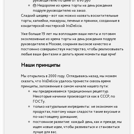
руководителю по цене от 890 руб
🎂 Недорогие из крема торты на день рождения
подруге руководителю на заказ.
Сладкий шедевр – вот как можно назвать восхитительные
торты, капкейки, макаруны, печенья и пряники, созданные в
кондитерской мастерской IrisDelicia.
Уже больше 19 лет мы воплощаем ваши мечты и готовим
эксклюзивные из крема торты на день рождения подруге
руководителю в Москве, сохраняя высокое качество и
постоянно совершенствуя мастерство, чтобы реализовывать
любые ваши фантазии и делать яркие моменты еще ярче!
Наши принципы
Мы открылись в 2000 году. Оглядываясь назад, мы можем
сказать, что IrisDelicia удалось пронести сквозь время
принципы, заложенные в самом начале нашего пути:
мы придерживаемся традиционных рецептур.
Некоторые начинки производятся как в СССР, по
ГОСТу.
только натуральные ингредиенты: не экономим на
продуктах, поэтому наши сладости такие вкусные и
по-настоящему домашние;
постоянное развитие: каждый день, как и прежде, мы
ищем новые идеи, чтобы развиваться и становиться
лучше для вас.