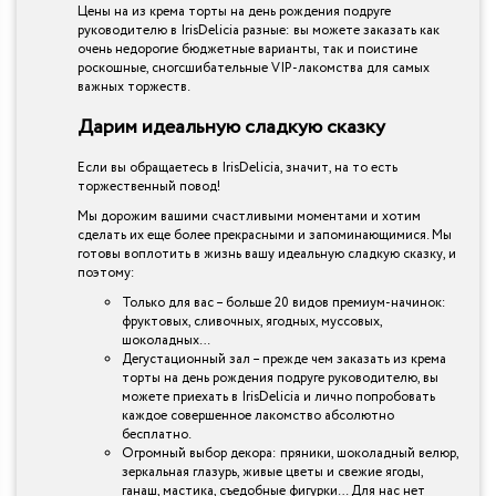
Цены на из крема торты на день рождения подруге
руководителю в IrisDelicia разные: вы можете заказать как
очень недорогие бюджетные варианты, так и поистине
роскошные, сногсшибательные VIP-лакомства для самых
важных торжеств.
Дарим идеальную сладкую сказку
Если вы обращаетесь в IrisDelicia, значит, на то есть
торжественный повод!
Мы дорожим вашими счастливыми моментами и хотим
сделать их еще более прекрасными и запоминающимися. Мы
готовы воплотить в жизнь вашу идеальную сладкую сказку, и
поэтому:
Только для вас – больше 20 видов премиум-начинок:
фруктовых, сливочных, ягодных, муссовых,
шоколадных…
Дегустационный зал – прежде чем заказать из крема
торты на день рождения подруге руководителю, вы
можете приехать в IrisDelicia и лично попробовать
каждое совершенное лакомство абсолютно
бесплатно.
Огромный выбор декора: пряники, шоколадный велюр,
зеркальная глазурь, живые цветы и свежие ягоды,
ганаш, мастика, съедобные фигурки… Для нас нет