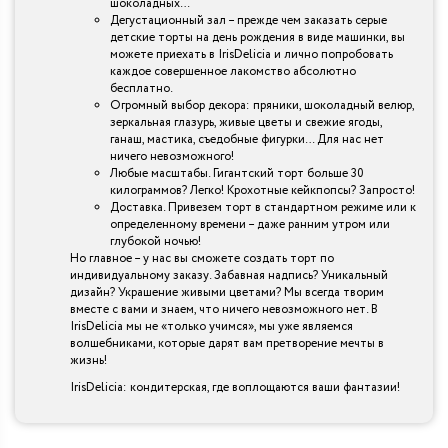
шоколадных…
Дегустационный зал – прежде чем заказать серые
детские торты на день рождения в виде машинки, вы
можете приехать в IrisDelicia и лично попробовать
каждое совершенное лакомство абсолютно
бесплатно.
Огромный выбор декора: пряники, шоколадный велюр,
зеркальная глазурь, живые цветы и свежие ягоды,
ганаш, мастика, съедобные фигурки… Для нас нет
ничего невозможного!
Любые масштабы. Гигантский торт больше 30
килограммов? Легко! Крохотные кейкпопсы? Запросто!
Доставка. Привезем торт в стандартном режиме или к
определенному времени – даже ранним утром или
глубокой ночью!
Но главное – у нас вы сможете создать торт по
индивидуальному заказу. Забавная надпись? Уникальный
дизайн? Украшение живыми цветами? Мы всегда творим
вместе с вами и знаем, что ничего невозможного нет. В
IrisDelicia мы не «только учимся», мы уже являемся
волшебниками, которые дарят вам претворение мечты в
жизнь!
IrisDelicia: кондитерская, где воплощаются ваши фантазии!