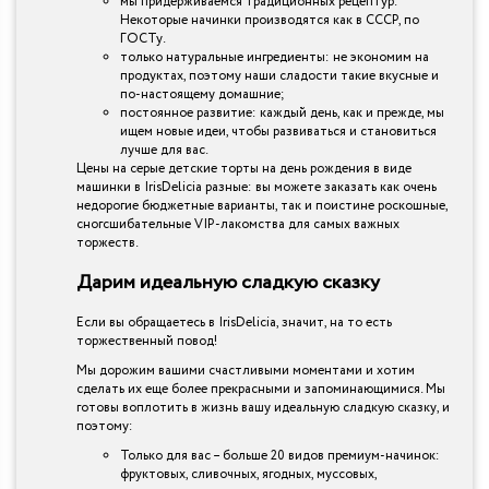
мы придерживаемся традиционных рецептур.
Некоторые начинки производятся как в СССР, по
ГОСТу.
только натуральные ингредиенты: не экономим на
продуктах, поэтому наши сладости такие вкусные и
по-настоящему домашние;
постоянное развитие: каждый день, как и прежде, мы
ищем новые идеи, чтобы развиваться и становиться
лучше для вас.
Цены на серые детские торты на день рождения в виде
машинки в IrisDelicia разные: вы можете заказать как очень
недорогие бюджетные варианты, так и поистине роскошные,
сногсшибательные VIP-лакомства для самых важных
торжеств.
Дарим идеальную сладкую сказку
Если вы обращаетесь в IrisDelicia, значит, на то есть
торжественный повод!
Мы дорожим вашими счастливыми моментами и хотим
сделать их еще более прекрасными и запоминающимися. Мы
готовы воплотить в жизнь вашу идеальную сладкую сказку, и
поэтому:
Только для вас – больше 20 видов премиум-начинок:
фруктовых, сливочных, ягодных, муссовых,