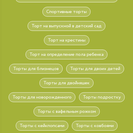
Спортивные торты
Торт на выпускной в детский сад
Торт на крестины
Торт на определение пола ребенка
Торты для близнецов
Торты для двоих детей
Торты для двойняшек
Торты для новорожденного
Торты подростку
Торты с вафельным рожком
Торты с кейкпопсами
Торты с ковбоями