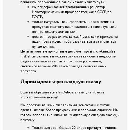
принципы, заложенные в самом начале нашего пути:
мы придерживаемся традиционных рецептур.
Некоторые начинки производятся как в СССР, по
ГОСТу.
только натуральные ингредиенты: не экономим на
продуктах, поэтому наши сладости такие вкусные и
по-настоящему домашние;
постоянное развитие: каждый день, как и прежде, мы
ищем новые идеи, чтобы развиваться и становиться
лучше для вас.
Цены на желтые прикольные детские торты с клубникой в
IrisDelicia разные: вы можете заказать как очень недорогие
бюджетные варианты, так и поистине роскошные,
сногсшибательные VIP-лакомства для самых важных
торжеств.
Дарим идеальную сладкую сказку
Если вы обращаетесь в IrisDelicia, значит, на то есть
торжественный повод!
Мы дорожим вашими счастливыми моментами и хотим
сделать их еще более прекрасными и запоминающимися. Мы
готовы воплотить в жизнь вашу идеальную сладкую сказку, и
поэтому:
Только для вас – больше 20 видов премиум-начинок: