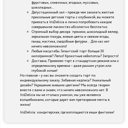
фруктовых, сливочных, ягодных, муссовых,
шоколадных…
Дегустационный зал – прежде чем заказать желтые
прикольные детские торты с клубникой, вы можете
приехать в IrisDelicia и лично попробовать каждое
совершенное лакомство абсолютно бесплатно.
Огромный выбор декора: пряники, шоколадный велюр,
зеркальная глазурь, живые цветы и свежие ягоды,
ганаш, мастика, съедобные фигурки… Для нас нет
ничего невозможного!
Любые масштабы. Гигантский торт больше 30
килограммов? Легко! Крохотные кейкпопсы? Запросто!
Доставка. Привезем торт в стандартном режиме или к
определенному времени – даже ранним утром или
глубокой ночью!
Но главное – у нас вы сможете создать торт по
индивидуальному заказу. Забавная надпись? Уникальный
дизайн? Украшение живыми цветами? Мы всегда творим
вместе с вами и знаем, что ничего невозможного нет. В
IrisDelicia мы не «только учимся», мы уже являемся
волшебниками, которые дарят вам претворение мечты в
жизнь!
IrisDelicia: кондитерская, где воплощаются ваши фантазии!