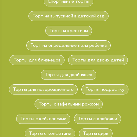
Спортивные торты
Торт на выпускной в детский сад
Торт на крестины
Торт на определение пола ребенка
Торты для близнецов
Торты для двоих детей
Торты для двойняшек
Торты для новорожденного
Торты подростку
Торты с вафельным рожком
Торты с кейкпопсами
Торты с ковбоями
Торты с конфетами
Торты цирк