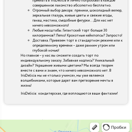
приехать в IrisDelicia и лично попробовать каждое
совершенное лакомство абсолютно бесплатно.
Огромный выбор декора: пряники, шоколадный велюр,
зеркальная глазурь, живые цветы и свежие ягоды,
ганаш, мастика, съедобные фигурки… Для нас нет
ничего невозможного!
Любые масштабы. Гигантский торт больше 30
килограммов? Легко! Крохотные кейкпопсы? Запросто!
Доставка. Привезем торт в стандартном режиме или к
определенному времени – даже ранним утром или
глубокой ночью!
Но главное – у нас вы сможете создать торт по
индивидуальному заказу. Забавная надпись? Уникальный
дизайн? Украшение живыми цветами? Мы всегда творим
вместе с вами и знаем, что ничего невозможного нет. В
IrisDelicia мы не «только учимся», мы уже являемся
волшебниками, которые дарят вам претворение мечты в
жизнь!
IrisDelicia: кондитерская, где воплощаются ваши фантазии!