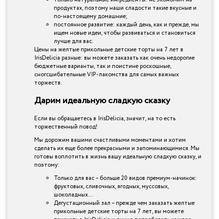
продуктах, поэтому наши сладости такие вкусные и
по-настоящему домашние;
постоянное развитие: каждый день, как и прежде, мы
ищем новые идеи, чтобы развиваться и становиться
лучше для вас.
Цены на желтые прикольные детские торты на 7 лет в
IrisDelicia разные: вы можете заказать как очень недорогие
бюджетные варианты, так и поистине роскошные,
сногсшибательные VIP-лакомства для самых важных
торжеств.
Дарим идеальную сладкую сказку
Если вы обращаетесь в IrisDelicia, значит, на то есть
торжественный повод!
Мы дорожим вашими счастливыми моментами и хотим
сделать их еще более прекрасными и запоминающимися. Мы
готовы воплотить в жизнь вашу идеальную сладкую сказку, и
поэтому:
Только для вас – больше 20 видов премиум-начинок:
фруктовых, сливочных, ягодных, муссовых,
шоколадных…
Дегустационный зал – прежде чем заказать желтые
прикольные детские торты на 7 лет, вы можете