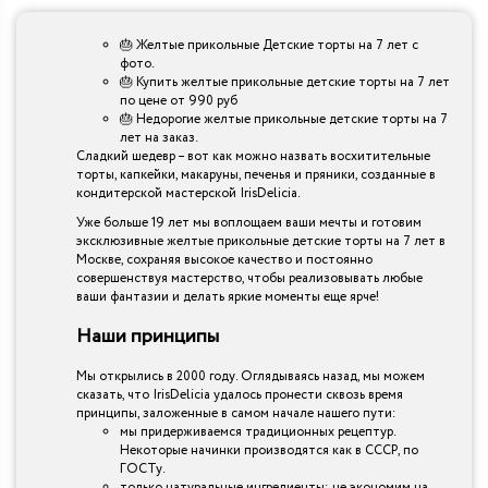
🎂 Желтые прикольные Детские торты на 7 лет с
фото.
🎂 Купить желтые прикольные детские торты на 7 лет
по цене от 990 руб
🎂 Недорогие желтые прикольные детские торты на 7
лет на заказ.
Сладкий шедевр – вот как можно назвать восхитительные
торты, капкейки, макаруны, печенья и пряники, созданные в
кондитерской мастерской IrisDelicia.
Уже больше 19 лет мы воплощаем ваши мечты и готовим
эксклюзивные желтые прикольные детские торты на 7 лет в
Москве, сохраняя высокое качество и постоянно
совершенствуя мастерство, чтобы реализовывать любые
ваши фантазии и делать яркие моменты еще ярче!
Наши принципы
Мы открылись в 2000 году. Оглядываясь назад, мы можем
сказать, что IrisDelicia удалось пронести сквозь время
принципы, заложенные в самом начале нашего пути:
мы придерживаемся традиционных рецептур.
Некоторые начинки производятся как в СССР, по
ГОСТу.
только натуральные ингредиенты: не экономим на