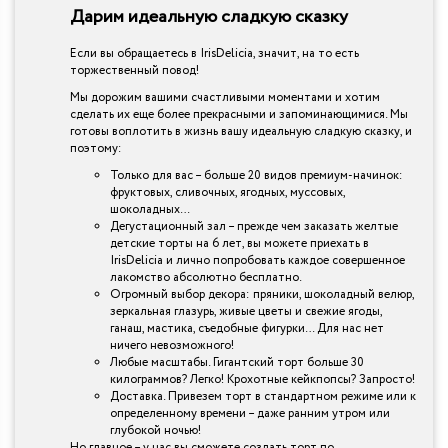
Дарим идеальную сладкую сказку
Если вы обращаетесь в IrisDelicia, значит, на то есть
торжественный повод!
Мы дорожим вашими счастливыми моментами и хотим
сделать их еще более прекрасными и запоминающимися. Мы
готовы воплотить в жизнь вашу идеальную сладкую сказку, и
поэтому:
Только для вас – больше 20 видов премиум-начинок:
фруктовых, сливочных, ягодных, муссовых,
шоколадных…
Дегустационный зал – прежде чем заказать желтые
детские торты на 6 лет, вы можете приехать в
IrisDelicia и лично попробовать каждое совершенное
лакомство абсолютно бесплатно.
Огромный выбор декора: пряники, шоколадный велюр,
зеркальная глазурь, живые цветы и свежие ягоды,
ганаш, мастика, съедобные фигурки… Для нас нет
ничего невозможного!
Любые масштабы. Гигантский торт больше 30
килограммов? Легко! Крохотные кейкпопсы? Запросто!
Доставка. Привезем торт в стандартном режиме или к
определенному времени – даже ранним утром или
глубокой ночью!
Но главное – у нас вы сможете создать торт по