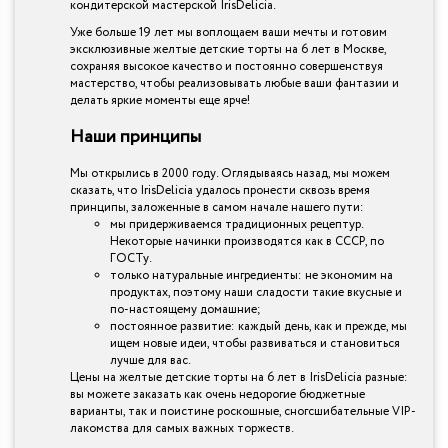
кондитерской мастерской IrisDelicia.
Уже больше 19 лет мы воплощаем ваши мечты и готовим
эксклюзивные желтые детские торты на 6 лет в Москве,
сохраняя высокое качество и постоянно совершенствуя
мастерство, чтобы реализовывать любые ваши фантазии и
делать яркие моменты еще ярче!
Наши принципы
Мы открылись в 2000 году. Оглядываясь назад, мы можем
сказать, что IrisDelicia удалось пронести сквозь время
принципы, заложенные в самом начале нашего пути:
мы придерживаемся традиционных рецептур.
Некоторые начинки производятся как в СССР, по
ГОСТу.
только натуральные ингредиенты: не экономим на
продуктах, поэтому наши сладости такие вкусные и
по-настоящему домашние;
постоянное развитие: каждый день, как и прежде, мы
ищем новые идеи, чтобы развиваться и становиться
лучше для вас.
Цены на желтые детские торты на 6 лет в IrisDelicia разные:
вы можете заказать как очень недорогие бюджетные
варианты, так и поистине роскошные, сногсшибательные VIP-
лакомства для самых важных торжеств.