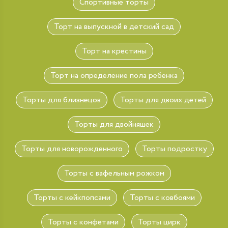
Спортивные торты
Торт на выпускной в детский сад
Торт на крестины
Торт на определение пола ребенка
Торты для близнецов
Торты для двоих детей
Торты для двойняшек
Торты для новорожденного
Торты подростку
Торты с вафельным рожком
Торты с кейкпопсами
Торты с ковбоями
Торты с конфетами
Торты цирк