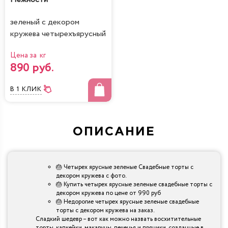
зеленый с декором
кружева четырехъярусный
Цена за кг
890 руб.
В 1 КЛИК
ОПИСАНИЕ
🎂 Четырех ярусные зеленые Свадебные торты с
декором кружева с фото.
🎂 Купить четырех ярусные зеленые свадебные торты с
декором кружева по цене от 990 руб
🎂 Недорогие четырех ярусные зеленые свадебные
торты с декором кружева на заказ.
Сладкий шедевр – вот как можно назвать восхитительные
торты, капкейки, макаруны, печенья и пряники, созданные в