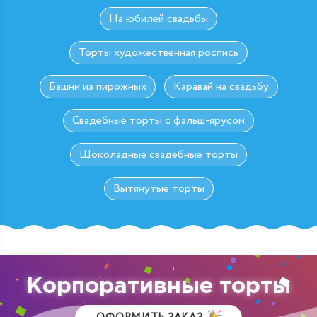
На юбилей свадьбы
Торты художественная роспись
Башни из пирожных
Каравай на свадьбу
Свадебные торты с фальш-ярусом
Шоколадные свадебные торты
Вытянутые торты
Корпоративные торты