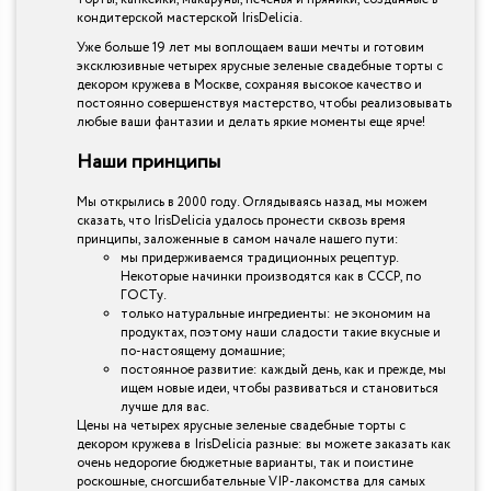
кондитерской мастерской IrisDelicia.
Уже больше 19 лет мы воплощаем ваши мечты и готовим
эксклюзивные четырех ярусные зеленые свадебные торты с
декором кружева в Москве, сохраняя высокое качество и
постоянно совершенствуя мастерство, чтобы реализовывать
любые ваши фантазии и делать яркие моменты еще ярче!
Наши принципы
Мы открылись в 2000 году. Оглядываясь назад, мы можем
сказать, что IrisDelicia удалось пронести сквозь время
принципы, заложенные в самом начале нашего пути:
мы придерживаемся традиционных рецептур.
Некоторые начинки производятся как в СССР, по
ГОСТу.
только натуральные ингредиенты: не экономим на
продуктах, поэтому наши сладости такие вкусные и
по-настоящему домашние;
постоянное развитие: каждый день, как и прежде, мы
ищем новые идеи, чтобы развиваться и становиться
лучше для вас.
Цены на четырех ярусные зеленые свадебные торты с
декором кружева в IrisDelicia разные: вы можете заказать как
очень недорогие бюджетные варианты, так и поистине
роскошные, сногсшибательные VIP-лакомства для самых