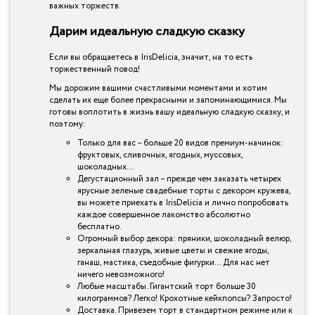
важных торжеств.
Дарим идеальную сладкую сказку
Если вы обращаетесь в IrisDelicia, значит, на то есть
торжественный повод!
Мы дорожим вашими счастливыми моментами и хотим
сделать их еще более прекрасными и запоминающимися. Мы
готовы воплотить в жизнь вашу идеальную сладкую сказку, и
поэтому:
Только для вас – больше 20 видов премиум-начинок:
фруктовых, сливочных, ягодных, муссовых,
шоколадных…
Дегустационный зал – прежде чем заказать четырех
ярусные зеленые свадебные торты с декором кружева,
вы можете приехать в IrisDelicia и лично попробовать
каждое совершенное лакомство абсолютно
бесплатно.
Огромный выбор декора: пряники, шоколадный велюр,
зеркальная глазурь, живые цветы и свежие ягоды,
ганаш, мастика, съедобные фигурки… Для нас нет
ничего невозможного!
Любые масштабы. Гигантский торт больше 30
килограммов? Легко! Крохотные кейкпопсы? Запросто!
Доставка. Привезем торт в стандартном режиме или к