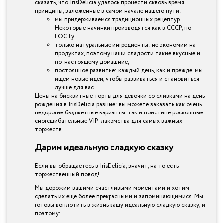
сказать, что IrisDelicia удалось пронести сквозь время
принципы, заложенные в самом начале нашего пути:
мы придерживаемся традиционных рецептур.
Некоторые начинки производятся как в СССР, по
ГОСТу.
только натуральные ингредиенты: не экономим на
продуктах, поэтому наши сладости такие вкусные и
по-настоящему домашние;
постоянное развитие: каждый день, как и прежде, мы
ищем новые идеи, чтобы развиваться и становиться
лучше для вас.
Цены на бисквитные торты для девочки со сливками на день
рождения в IrisDelicia разные: вы можете заказать как очень
недорогие бюджетные варианты, так и поистине роскошные,
сногсшибательные VIP-лакомства для самых важных
торжеств.
Дарим идеальную сладкую сказку
Если вы обращаетесь в IrisDelicia, значит, на то есть
торжественный повод!
Мы дорожим вашими счастливыми моментами и хотим
сделать их еще более прекрасными и запоминающимися. Мы
готовы воплотить в жизнь вашу идеальную сладкую сказку, и
поэтому: