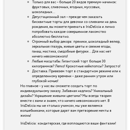
Только для вас – больше 20 видов премиум-начинок:
фруктовых, сливочных, ягодных, муссовых,
шоколадных…
Дегустационный зал – прежде чем заказать
бисквитные торты для девочки со сливками на день
рождения, вы можете приехать в IrisDelicia и лично
попробовать каждое совершенное лакомство
абсолютно бесплатно.
Огромный выбор декора: пряники, шоколадный велюр,
зеркальная глазурь, живые цветы и свежие ягоды,
ганаш, мастика, съедобные фигурки… Для нас нет
ничего невозможного!
Любые масштабы. Гигантский торт больше 30
килограммов? Легко! Крохотные кейкпопсы? Запросто!
Доставка. Привезем торт в стандартном режиме или к
определенному времени – даже ранним утром или
глубокой ночью!
Но главное – у нас вы сможете создать торт по
индивидуальному заказу. Забавная надпись? Уникальный
дизайн? Украшение живыми цветами? Мы всегда творим
вместе с вами и знаем, что ничего невозможного нет. В
IrisDelicia мы не «только учимся», мы уже являемся
волшебниками, которые дарят вам претворение мечты в
жизнь!
IrisDelicia: кондитерская, где воплощаются ваши фантазии!