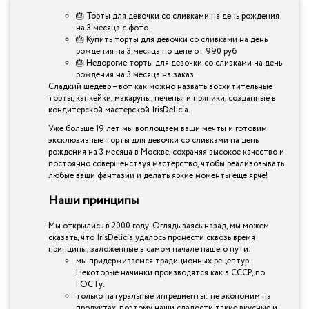
🎂 Торты для девочки со сливками на день рождения
на 3 месяца с фото.
🎂 Купить торты для девочки со сливками на день
рождения на 3 месяца по цене от 990 руб
🎂 Недорогие торты для девочки со сливками на день
рождения на 3 месяца на заказ.
Сладкий шедевр – вот как можно назвать восхитительные
торты, капкейки, макаруны, печенья и пряники, созданные в
кондитерской мастерской IrisDelicia.
Уже больше 19 лет мы воплощаем ваши мечты и готовим
эксклюзивные торты для девочки со сливками на день
рождения на 3 месяца в Москве, сохраняя высокое качество и
постоянно совершенствуя мастерство, чтобы реализовывать
любые ваши фантазии и делать яркие моменты еще ярче!
Наши принципы
Мы открылись в 2000 году. Оглядываясь назад, мы можем
сказать, что IrisDelicia удалось пронести сквозь время
принципы, заложенные в самом начале нашего пути:
мы придерживаемся традиционных рецептур.
Некоторые начинки производятся как в СССР, по
ГОСТу.
только натуральные ингредиенты: не экономим на
продуктах, поэтому наши сладости такие вкусные и