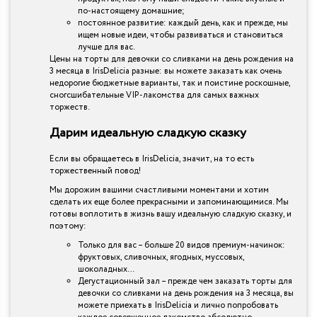
по-настоящему домашние;
постоянное развитие: каждый день, как и прежде, мы
ищем новые идеи, чтобы развиваться и становиться
лучше для вас.
Цены на торты для девочки со сливками на день рождения на
3 месяца в IrisDelicia разные: вы можете заказать как очень
недорогие бюджетные варианты, так и поистине роскошные,
сногсшибательные VIP-лакомства для самых важных
торжеств.
Дарим идеальную сладкую сказку
Если вы обращаетесь в IrisDelicia, значит, на то есть
торжественный повод!
Мы дорожим вашими счастливыми моментами и хотим
сделать их еще более прекрасными и запоминающимися. Мы
готовы воплотить в жизнь вашу идеальную сладкую сказку, и
поэтому:
Только для вас – больше 20 видов премиум-начинок:
фруктовых, сливочных, ягодных, муссовых,
шоколадных…
Дегустационный зал – прежде чем заказать торты для
девочки со сливками на день рождения на 3 месяца, вы
можете приехать в IrisDelicia и лично попробовать