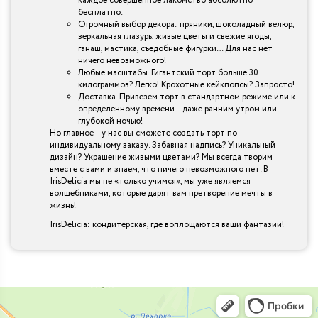
каждое совершенное лакомство абсолютно
бесплатно.
Огромный выбор декора: пряники, шоколадный велюр,
зеркальная глазурь, живые цветы и свежие ягоды,
ганаш, мастика, съедобные фигурки… Для нас нет
ничего невозможного!
Любые масштабы. Гигантский торт больше 30
килограммов? Легко! Крохотные кейкпопсы? Запросто!
Доставка. Привезем торт в стандартном режиме или к
определенному времени – даже ранним утром или
глубокой ночью!
Но главное – у нас вы сможете создать торт по
индивидуальному заказу. Забавная надпись? Уникальный
дизайн? Украшение живыми цветами? Мы всегда творим
вместе с вами и знаем, что ничего невозможного нет. В
IrisDelicia мы не «только учимся», мы уже являемся
волшебниками, которые дарят вам претворение мечты в
жизнь!
IrisDelicia: кондитерская, где воплощаются ваши фантазии!