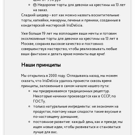
🎂 Недорогие торты для девочки на крестины на 13 лет
на заказ.
Сладкий шедевр – вот как можно назвать восхитительные
торты, капкейки, макаруны, печенья и пряники, созданные в
кондитерской мастерской IrisDelicia.
Уже больше 19 лет мы воплощаем ваши мечты и готовим
эксклюзивные торты для девочки на крестины на 13 лет в
Москве, сохраняя высокое качество и постоянно
совершенствуя мастерство, чтобы реализовывать любые
ваши фантазии и делать яркие моменты еще ярче!
Наши принципы
Мы открылись в 2000 году. Оглядываясь назад, мы можем
сказать, что IrisDelicia удалось пронести сквозь время
принципы, заложенные в самом начале нашего пути:
мы придерживаемся традиционных рецептур.
Некоторые начинки производятся как в СССР, по
ГОСТу.
только натуральные ингредиенты: не экономим на
продуктах, поэтому наши сладости такие вкусные и
по-настоящему домашние;
постоянное развитие: каждый день, как и прежде, мы
ищем новые идеи, чтобы развиваться и становиться
лучше для вас.