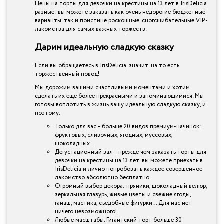
Цены на торты для девочки на крестины на 13 лет в IrisDelicia
разные: вы можете заказать как очень недорогие бюджетные
варианты, так и поистине роскошные, сногсшибательные VIP-
лакомства для самых важных торжеств.
Дарим идеальную сладкую сказку
Если вы обращаетесь в IrisDelicia, значит, на то есть
торжественный повод!
Мы дорожим вашими счастливыми моментами и хотим
сделать их еще более прекрасными и запоминающимися. Мы
готовы воплотить в жизнь вашу идеальную сладкую сказку, и
поэтому:
Только для вас – больше 20 видов премиум-начинок:
фруктовых, сливочных, ягодных, муссовых,
шоколадных…
Дегустационный зал – прежде чем заказать торты для
девочки на крестины на 13 лет, вы можете приехать в
IrisDelicia и лично попробовать каждое совершенное
лакомство абсолютно бесплатно.
Огромный выбор декора: пряники, шоколадный велюр,
зеркальная глазурь, живые цветы и свежие ягоды,
ганаш, мастика, съедобные фигурки… Для нас нет
ничего невозможного!
Любые масштабы. Гигантский торт больше 30