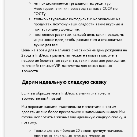
мы придерживаемся традиционных рецептур.
Некоторые начинки производятся как в СССР, по
ГОСТу.
только натуральные ингредиенты: не экономим на
продуктах, поэтому наши сладости такие вкусные и
по-настоящему домашние;
постоянное развитие: каждый день, как и прежде, мы
ищем новые идеи, чтобы развиваться и становиться
лучше для вас.
Цены на торты для мальчика с мастикой на день рождения на
2 года в IrisDelicia разные: вы можете заказать как очень
недорогие бюджетные варианты, так и поистине роскошные,
сногсшибательные VIP-лакомства для самых важных
торжеств.
Дарим идеальную сладкую сказку
Если вы обращаетесь в IrisDelicia, значит, на то есть
торжественный повод!
Мы дорожим вашими счастливыми моментами и хотим
сделать их еще более прекрасными и запоминающимися. Мы
готовы воплотить в жизнь вашу идеальную сладкую сказку, и
поэтому:
Только для вас – больше 20 видов премиум-начинок:
фруктовых, сливочных, ягодных, муссовых,