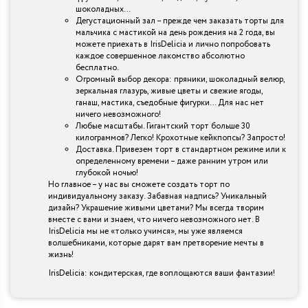
шоколадных…
Дегустационный зал – прежде чем заказать торты для
мальчика с мастикой на день рождения на 2 года, вы
можете приехать в IrisDelicia и лично попробовать
каждое совершенное лакомство абсолютно
бесплатно.
Огромный выбор декора: пряники, шоколадный велюр,
зеркальная глазурь, живые цветы и свежие ягоды,
ганаш, мастика, съедобные фигурки… Для нас нет
ничего невозможного!
Любые масштабы. Гигантский торт больше 30
килограммов? Легко! Крохотные кейкпопсы? Запросто!
Доставка. Привезем торт в стандартном режиме или к
определенному времени – даже ранним утром или
глубокой ночью!
Но главное – у нас вы сможете создать торт по
индивидуальному заказу. Забавная надпись? Уникальный
дизайн? Украшение живыми цветами? Мы всегда творим
вместе с вами и знаем, что ничего невозможного нет. В
IrisDelicia мы не «только учимся», мы уже являемся
волшебниками, которые дарят вам претворение мечты в
жизнь!
IrisDelicia: кондитерская, где воплощаются ваши фантазии!