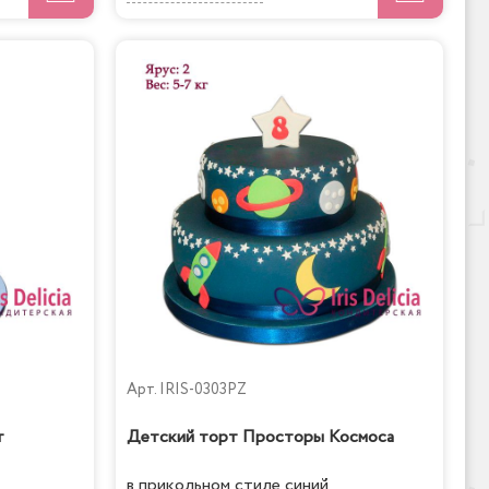
Арт.
IRIS-0303PZ
т
Детский торт Просторы Космоса
в прикольном стиле синий