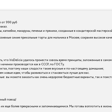
е от 990 руб
заказ.
 капкейки, макаруны, печенья и пряники, созданные в кондитерской мастерской I
зивные синие прикольные торты для мальчика в Москве, сохраняя высокое кач
ь, что IrisDelicia удалось пронести сквозь время принципы, заложенные в самом
начинки производятся как в СССР, по ГОСТу.
уктах, поэтому наши сладости такие вкусные и по-настоящему домашние;
ем новые идеи, чтобы развиваться и становиться лучше для вас.
азные: вы можете заказать как очень недорогие бюджетные варианты, так и пои
енный повод!
х еще более прекрасными и запоминающимися. Мы готовы воплотить в жизнь в