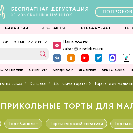
БЕСПЛАТНАЯ ДЕГУСТАЦИЯ
ПОПРОБОВ
30
ИЗЫСКАННЫХ
НАЧИНОК
ВАКАНСИИ
КОНТАКТЫ
TELEGRAM-ЧАТ
TEL
Наша почта:
 ТОРТ ПО ВАШЕМУ ЭСКИЗУ
zakaz@irisdelicia.ru
ПОРАТИВНЫЕ
СУПЕР VIP
КЕНДИ БАР
ЯГОДНЫЕ
BENTO-CAKE
П
ы на заказ
Каталог
Детские торты
Торты для мальчи
 ПРИКОЛЬНЫЕ ТОРТЫ ДЛЯ МА
Торт Самолет
Торты морской тематики
Торты с 