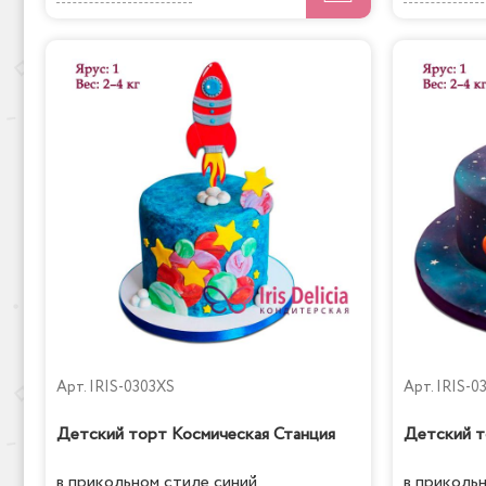
Арт.
IRIS-0303XS
Арт.
IRIS-0
Детский торт Космическая Станция
Детский 
в прикольном стиле синий
в приколь