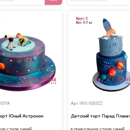
303YA
Арт.
IRIS-0303ZZ
торт Юный Астроном
Детский торт Парад Плане
ном стиле синий
в прикольном стиле синий