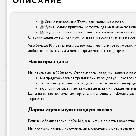
ОПИСАНИЕ
🎂 Синие прикольные Торты для мальчика с фото.
🎂 Купить синие прикольные торты для мальчика по цен
🎂 Недорогие синие прикольные торты для мальчика на 
Сладкий шедевр – вот как можно назвать восхитительные торты,
Уже больше 19 лет мы воплощаем ваши мечты и готовим эксклю
любые ваши фантазии и делать яркие моменты еще ярче!
Наши принципы
Мы открылись в 2000 году. Оглядываясь назад, мы можем сказат
мы придерживаемся традиционных рецептур. Некоторые 
только натуральные ингредиенты: не экономим на прод
постоянное развитие: каждый день, как и прежде, мы ищ
Цены на синие прикольные торты для мальчика в IrisDelicia р
торжеств.
Дарим идеальную сладкую сказку
Если вы обращаетесь в IrisDelicia, значит, на то есть торжеств
Мы дорожим вашими счастливыми моментами и хотим сделать и