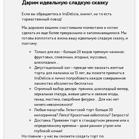
Дарим идеальную сладкую сказку
Если вы обращаетесь в IrisDelicia, значит, на то есть
торжественный повод!
Мы дорожим вашими счастливыми моментами и хотим
сделать их еще более прекрасными и запоминающимися. Мы
готовы воплотить в жизнь вашу идеальную сладкую сказку, и
поэтому:
Только для вас – больше 20 видов премиум-начинок:
фруктовых, сливочных, ягодных, муссовых,
шоколадных…
Дегустационный зал – прежде чем заказать желтые
торты для мальчика на 13 лет, вы можете приехать в
IrisDelicia и лично попробовать каждое совершенное
лакомство абсолютно бесплатно.
Огромный выбор декора: пряники, шоколадный велюр,
зеркальная глазурь, живые цветы и свежие ягоды,
ганаш, мастика, съедобные фигурки… Для нас нет
ничего невозможного!
Любые масштабы. Гигантский торт больше 30
килограммов? Легко! Крохотные кейкпопсы? Запросто!
Доставка. Привезем торт в стандартном режиме или к
определенному времени – даже ранним утром или
глубокой ночью!
Но главное – у нас вы сможете создать торт по