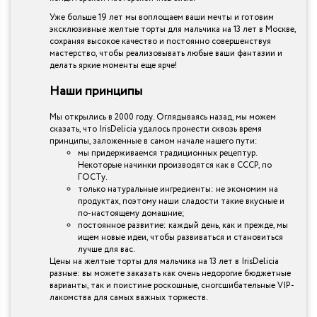
Уже больше 19 лет мы воплощаем ваши мечты и готовим
эксклюзивные желтые торты для мальчика на 13 лет в Москве,
сохраняя высокое качество и постоянно совершенствуя
мастерство, чтобы реализовывать любые ваши фантазии и
делать яркие моменты еще ярче!
Наши принципы
Мы открылись в 2000 году. Оглядываясь назад, мы можем
сказать, что IrisDelicia удалось пронести сквозь время
принципы, заложенные в самом начале нашего пути:
мы придерживаемся традиционных рецептур.
Некоторые начинки производятся как в СССР, по
ГОСТу.
только натуральные ингредиенты: не экономим на
продуктах, поэтому наши сладости такие вкусные и
по-настоящему домашние;
постоянное развитие: каждый день, как и прежде, мы
ищем новые идеи, чтобы развиваться и становиться
лучше для вас.
Цены на желтые торты для мальчика на 13 лет в IrisDelicia
разные: вы можете заказать как очень недорогие бюджетные
варианты, так и поистине роскошные, сногсшибательные VIP-
лакомства для самых важных торжеств.