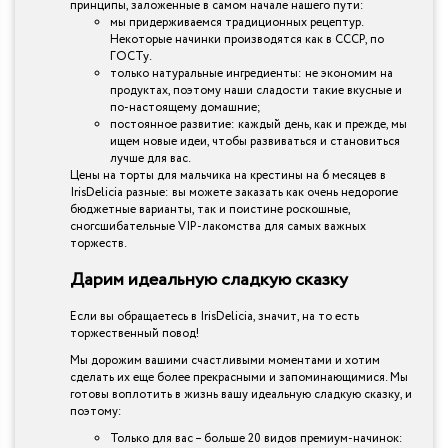
принципы, заложенные в самом начале нашего пути:
мы придерживаемся традиционных рецептур.
Некоторые начинки производятся как в СССР, по
ГОСТу.
только натуральные ингредиенты: не экономим на
продуктах, поэтому наши сладости такие вкусные и
по-настоящему домашние;
постоянное развитие: каждый день, как и прежде, мы
ищем новые идеи, чтобы развиваться и становиться
лучше для вас.
Цены на торты для мальчика на крестины на 6 месяцев в
IrisDelicia разные: вы можете заказать как очень недорогие
бюджетные варианты, так и поистине роскошные,
сногсшибательные VIP-лакомства для самых важных
торжеств.
Дарим идеальную сладкую сказку
Если вы обращаетесь в IrisDelicia, значит, на то есть
торжественный повод!
Мы дорожим вашими счастливыми моментами и хотим
сделать их еще более прекрасными и запоминающимися. Мы
готовы воплотить в жизнь вашу идеальную сладкую сказку, и
поэтому:
Только для вас – больше 20 видов премиум-начинок: