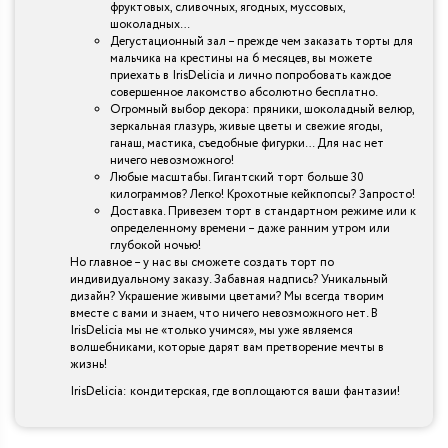
фруктовых, сливочных, ягодных, муссовых,
шоколадных…
Дегустационный зал – прежде чем заказать торты для
мальчика на крестины на 6 месяцев, вы можете
приехать в IrisDelicia и лично попробовать каждое
совершенное лакомство абсолютно бесплатно.
Огромный выбор декора: пряники, шоколадный велюр,
зеркальная глазурь, живые цветы и свежие ягоды,
ганаш, мастика, съедобные фигурки… Для нас нет
ничего невозможного!
Любые масштабы. Гигантский торт больше 30
килограммов? Легко! Крохотные кейкпопсы? Запросто!
Доставка. Привезем торт в стандартном режиме или к
определенному времени – даже ранним утром или
глубокой ночью!
Но главное – у нас вы сможете создать торт по
индивидуальному заказу. Забавная надпись? Уникальный
дизайн? Украшение живыми цветами? Мы всегда творим
вместе с вами и знаем, что ничего невозможного нет. В
IrisDelicia мы не «только учимся», мы уже являемся
волшебниками, которые дарят вам претворение мечты в
жизнь!
IrisDelicia: кондитерская, где воплощаются ваши фантазии!