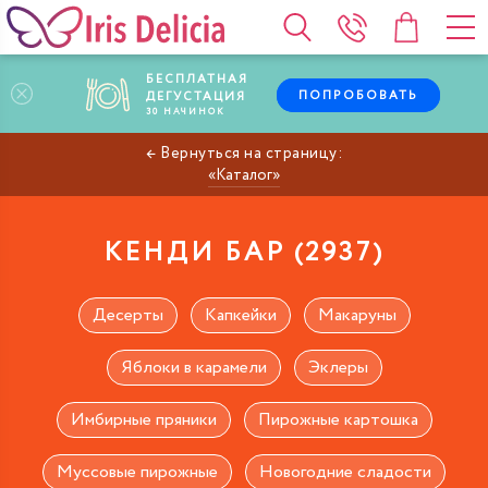
БЕСПЛАТНАЯ
ПОПРОБОВАТЬ
ДЕГУСТАЦИЯ
30
НАЧИНОК
Каталог
КЕНДИ БАР
Десерты
Капкейки
Макаруны
Яблоки в карамели
Эклеры
Имбирные пряники
Пирожные картошка
Муссовые пирожные
Новогодние сладости