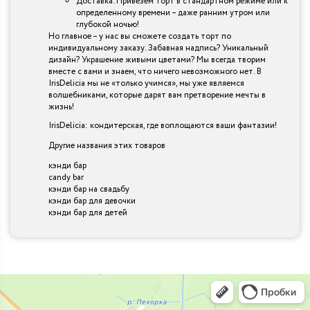
Доставка. Привезем торт в стандартном режиме или к
определенному времени – даже ранним утром или
глубокой ночью!
Но главное – у нас вы сможете создать торт по
индивидуальному заказу. Забавная надпись? Уникальный
дизайн? Украшение живыми цветами? Мы всегда творим
вместе с вами и знаем, что ничего невозможного нет. В
IrisDelicia мы не «только учимся», мы уже являемся
волшебниками, которые дарят вам претворение мечты в
жизнь!
IrisDelicia: кондитерская, где воплощаются ваши фантазии!
Другие названия этих товаров
кэнди бар
candy bar
кэнди бар на свадьбу
кэнди бар для девочки
кэнди бар для детей