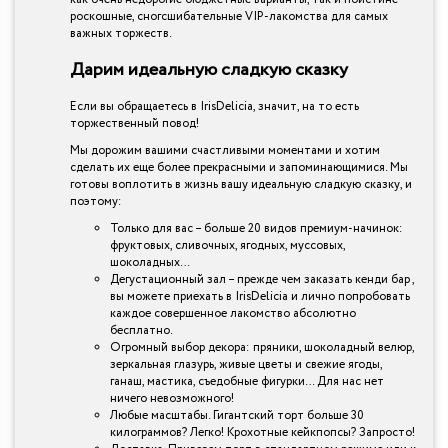
роскошные, сногсшибательные VIP-лакомства для самых
важных торжеств.
Дарим идеальную сладкую сказку
Если вы обращаетесь в IrisDelicia, значит, на то есть
торжественный повод!
Мы дорожим вашими счастливыми моментами и хотим
сделать их еще более прекрасными и запоминающимися. Мы
готовы воплотить в жизнь вашу идеальную сладкую сказку, и
поэтому:
Только для вас – больше 20 видов премиум-начинок:
фруктовых, сливочных, ягодных, муссовых,
шоколадных…
Дегустационный зал – прежде чем заказать кенди бар ,
вы можете приехать в IrisDelicia и лично попробовать
каждое совершенное лакомство абсолютно
бесплатно.
Огромный выбор декора: пряники, шоколадный велюр,
зеркальная глазурь, живые цветы и свежие ягоды,
ганаш, мастика, съедобные фигурки… Для нас нет
ничего невозможного!
Любые масштабы. Гигантский торт больше 30
килограммов? Легко! Крохотные кейкпопсы? Запросто!