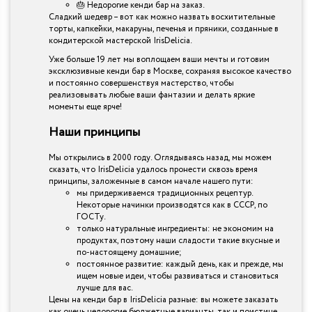
🎂 Недорогие кенди бар на заказ.
Сладкий шедевр – вот как можно назвать восхитительные
торты, капкейки, макаруны, печенья и пряники, созданные в
кондитерской мастерской IrisDelicia.
Уже больше 19 лет мы воплощаем ваши мечты и готовим
эксклюзивные кенди бар в Москве, сохраняя высокое качество
и постоянно совершенствуя мастерство, чтобы
реализовывать любые ваши фантазии и делать яркие
моменты еще ярче!
Наши принципы
Мы открылись в 2000 году. Оглядываясь назад, мы можем
сказать, что IrisDelicia удалось пронести сквозь время
принципы, заложенные в самом начале нашего пути:
мы придерживаемся традиционных рецептур.
Некоторые начинки производятся как в СССР, по
ГОСТу.
только натуральные ингредиенты: не экономим на
продуктах, поэтому наши сладости такие вкусные и
по-настоящему домашние;
постоянное развитие: каждый день, как и прежде, мы
ищем новые идеи, чтобы развиваться и становиться
лучше для вас.
Цены на кенди бар в IrisDelicia разные: вы можете заказать
как очень недорогие бюджетные варианты, так и поистине