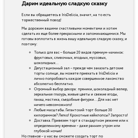
Дарим идеальную сладкую сказку
Если вы обращаетесь в IrisDelicia, значит, на то есть
торжественный повод!
Мы дорожим вашими счастливыми моментами и хотим
сделать их еще более прекрасными и запоминающимися. Мы
готовы воплотить в жизнь вашу идеальную сладкую сказку, и
поэтому:
Только для вас – больше 20 видов премиум-начинок:
фруктовых, сливочных, ягодных, муссовых,
шоколадных…
Дегустационный зал – прежде чем заказать детские
торты солнце , вы можете приехать в IrisDelicia и
лично попробовать каждое совершенное лакомство
абсолютно бесплатно.
Огромный выбор декора: пряники, шоколадный велюр,
зеркальная глазурь, живые цветы и свежие ягоды,
ганаш, мастика, съедобные фигурки… Для нас нет
ничего невозможного!
Любые масштабы. Гигантский торт больше 30
килограммов? Легко! Крохотные кейкпопсы? Запросто!
Доставка. Привезем торт в стандартном режиме или к
определенному времени – даже ранним утром или
глубокой ночью!
Но главное – у нас вы сможете создать торт по