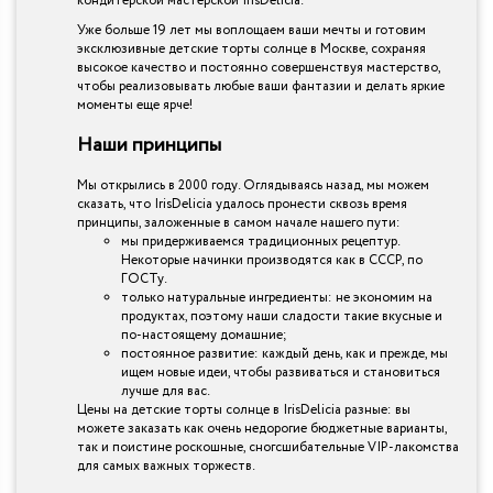
кондитерской мастерской IrisDelicia.
Уже больше 19 лет мы воплощаем ваши мечты и готовим
эксклюзивные детские торты солнце в Москве, сохраняя
высокое качество и постоянно совершенствуя мастерство,
чтобы реализовывать любые ваши фантазии и делать яркие
моменты еще ярче!
Наши принципы
Мы открылись в 2000 году. Оглядываясь назад, мы можем
сказать, что IrisDelicia удалось пронести сквозь время
принципы, заложенные в самом начале нашего пути:
мы придерживаемся традиционных рецептур.
Некоторые начинки производятся как в СССР, по
ГОСТу.
только натуральные ингредиенты: не экономим на
продуктах, поэтому наши сладости такие вкусные и
по-настоящему домашние;
постоянное развитие: каждый день, как и прежде, мы
ищем новые идеи, чтобы развиваться и становиться
лучше для вас.
Цены на детские торты солнце в IrisDelicia разные: вы
можете заказать как очень недорогие бюджетные варианты,
так и поистине роскошные, сногсшибательные VIP-лакомства
для самых важных торжеств.