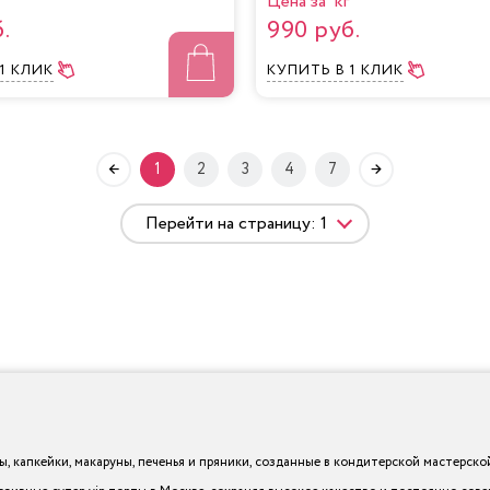
Цена за кг
.
990 руб.
 1 КЛИК
КУПИТЬ
В 1 КЛИК
1
2
3
4
7
 капкейки, макаруны, печенья и пряники, созданные в кондитерской мастерской I