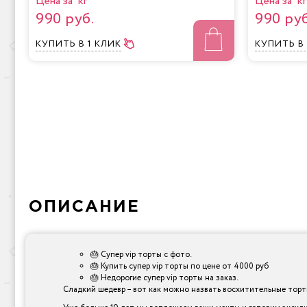
Цена за кг
Цена за кг
990 руб.
990 руб
КУПИТЬ
В 1 КЛИК
КУПИТЬ
В
ОПИСАНИЕ
🎂 Супер vip торты с фото.
🎂 Купить супер vip торты по цене от 4000 руб
🎂 Недорогие супер vip торты на заказ.
Сладкий шедевр – вот как можно назвать восхитительные торты,