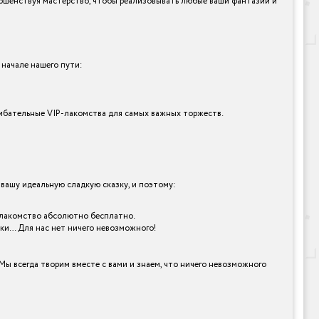
ершенствуя мастерство, чтобы реализовывать любые ваши фантазии и
 начале нашего пути:
сшибательные VIP-лакомства для самых важных торжеств.
ашу идеальную сладкую сказку, и поэтому:
ое лакомство абсолютно бесплатно.
рки… Для нас нет ничего невозможного!
Мы всегда творим вместе с вами и знаем, что ничего невозможного