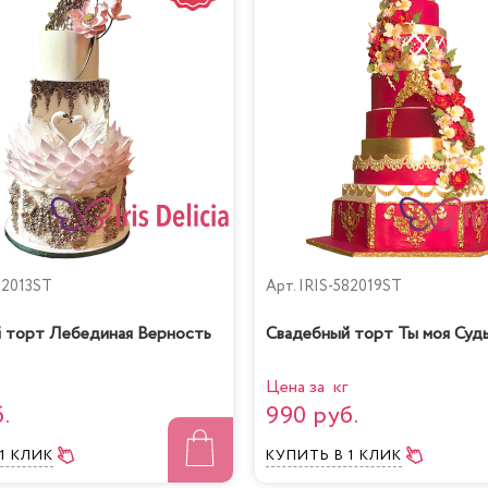
82013ST
Арт.
IRIS-582019ST
 торт Лебединая Верность
Свадебный торт Ты моя Суд
Цена за кг
.
990 руб.
 1 КЛИК
КУПИТЬ
В 1 КЛИК