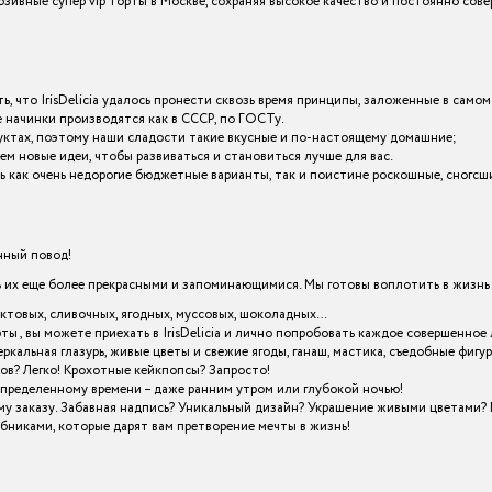
зивные супер vip торты в Москве, сохраняя высокое качество и постоянно сов
ь, что IrisDelicia удалось пронести сквозь время принципы, заложенные в самом
начинки производятся как в СССР, по ГОСТу.
уктах, поэтому наши сладости такие вкусные и по-настоящему домашние;
ем новые идеи, чтобы развиваться и становиться лучше для вас.
азать как очень недорогие бюджетные варианты, так и поистине роскошные, сног
енный повод!
х еще более прекрасными и запоминающимися. Мы готовы воплотить в жизнь в
уктовых, сливочных, ягодных, муссовых, шоколадных…
рты , вы можете приехать в IrisDelicia и лично попробовать каждое совершенн
кальная глазурь, живые цветы и свежие ягоды, ганаш, мастика, съедобные фигу
ов? Легко! Крохотные кейкпопсы? Запросто!
определенному времени – даже ранним утром или глубокой ночью!
му заказу. Забавная надпись? Уникальный дизайн? Украшение живыми цветами? 
шебниками, которые дарят вам претворение мечты в жизнь!