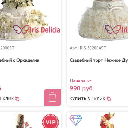
82000ST
Арт.
IRIS-582004ST
ебный с Орхидеями
Свадебный торт Нежное Ду
Цена за кг
.
990 руб.
 1 КЛИК
КУПИТЬ
В 1 КЛИК