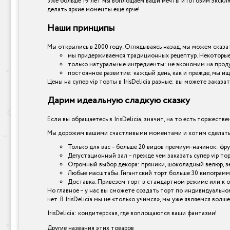
Уже больше 19 лет мы воплощаем ваши мечты и готовим эксклю
делать яркие моменты еще ярче!
Наши принципы
Мы открылись в 2000 году. Оглядываясь назад, мы можем сказат
мы придерживаемся традиционных рецептур. Некоторые 
только натуральные ингредиенты: не экономим на прод
постоянное развитие: каждый день, как и прежде, мы ищ
Цены на супер vip торты в IrisDelicia разные: вы можете зак
Дарим идеальную сладкую сказку
Если вы обращаетесь в IrisDelicia, значит, на то есть торжеств
Мы дорожим вашими счастливыми моментами и хотим сделать и
Только для вас – больше 20 видов премиум-начинок: фр
Дегустационный зал – прежде чем заказать супер vip то
Огромный выбор декора: пряники, шоколадный велюр, зер
Любые масштабы. Гигантский торт больше 30 килограмм
Доставка. Привезем торт в стандартном режиме или к 
Но главное – у нас вы сможете создать торт по индивидуально
нет. В IrisDelicia мы не «только учимся», мы уже являемся вол
IrisDelicia: кондитерская, где воплощаются ваши фантазии!
Другие названия этих товаров