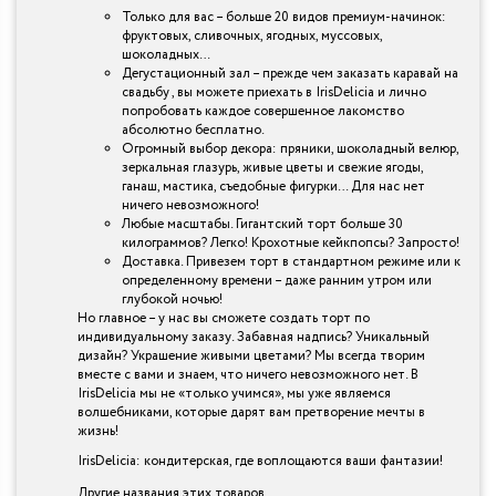
Только для вас – больше 20 видов премиум-начинок:
фруктовых, сливочных, ягодных, муссовых,
шоколадных…
Дегустационный зал – прежде чем заказать каравай на
свадьбу , вы можете приехать в IrisDelicia и лично
попробовать каждое совершенное лакомство
абсолютно бесплатно.
Огромный выбор декора: пряники, шоколадный велюр,
зеркальная глазурь, живые цветы и свежие ягоды,
ганаш, мастика, съедобные фигурки… Для нас нет
ничего невозможного!
Любые масштабы. Гигантский торт больше 30
килограммов? Легко! Крохотные кейкпопсы? Запросто!
Доставка. Привезем торт в стандартном режиме или к
определенному времени – даже ранним утром или
глубокой ночью!
Но главное – у нас вы сможете создать торт по
индивидуальному заказу. Забавная надпись? Уникальный
дизайн? Украшение живыми цветами? Мы всегда творим
вместе с вами и знаем, что ничего невозможного нет. В
IrisDelicia мы не «только учимся», мы уже являемся
волшебниками, которые дарят вам претворение мечты в
жизнь!
IrisDelicia: кондитерская, где воплощаются ваши фантазии!
Другие названия этих товаров