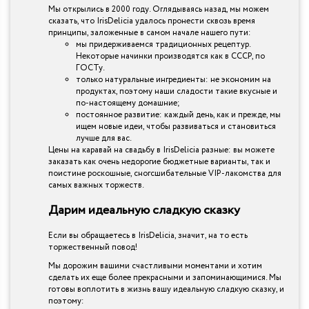
Мы открылись в 2000 году. Оглядываясь назад, мы можем
сказать, что IrisDelicia удалось пронести сквозь время
принципы, заложенные в самом начале нашего пути:
мы придерживаемся традиционных рецептур.
Некоторые начинки производятся как в СССР, по
ГОСТу.
только натуральные ингредиенты: не экономим на
продуктах, поэтому наши сладости такие вкусные и
по-настоящему домашние;
постоянное развитие: каждый день, как и прежде, мы
ищем новые идеи, чтобы развиваться и становиться
лучше для вас.
Цены на каравай на свадьбу в IrisDelicia разные: вы можете
заказать как очень недорогие бюджетные варианты, так и
поистине роскошные, сногсшибательные VIP-лакомства для
самых важных торжеств.
Дарим идеальную сладкую сказку
Если вы обращаетесь в IrisDelicia, значит, на то есть
торжественный повод!
Мы дорожим вашими счастливыми моментами и хотим
сделать их еще более прекрасными и запоминающимися. Мы
готовы воплотить в жизнь вашу идеальную сладкую сказку, и
поэтому: