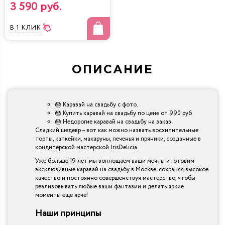
3 590 руб.
В 1 КЛИК
ОПИСАНИЕ
🎂 Каравай на свадьбу с фото.
🎂 Купить каравай на свадьбу по цене от 990 руб
🎂 Недорогие каравай на свадьбу на заказ.
Сладкий шедевр – вот как можно назвать восхитительные
торты, капкейки, макаруны, печенья и пряники, созданные в
кондитерской мастерской IrisDelicia.
Уже больше 19 лет мы воплощаем ваши мечты и готовим
эксклюзивные каравай на свадьбу в Москве, сохраняя высокое
качество и постоянно совершенствуя мастерство, чтобы
реализовывать любые ваши фантазии и делать яркие
моменты еще ярче!
Наши принципы