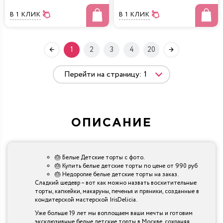
В 1 КЛИК
В 1 КЛИК
1
2
3
4
20
ОПИСАНИЕ
🎂 Белые Детские торты с фото.
🎂 Купить белые детские торты по цене от 990 руб
🎂 Недорогие белые детские торты на заказ.
Сладкий шедевр – вот как можно назвать восхитительные
торты, капкейки, макаруны, печенья и пряники, созданные в
кондитерской мастерской IrisDelicia.
Уже больше 19 лет мы воплощаем ваши мечты и готовим
эксклюзивные белые детские торты в Москве, сохраняя