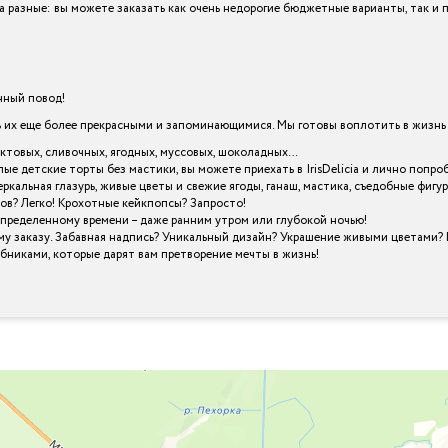
cia разные: вы можете заказать как очень недорогие бюджетные варианты, так 
енный повод!
х еще более прекрасными и запоминающимися. Мы готовы воплотить в жизнь в
уктовых, сливочных, ягодных, муссовых, шоколадных…
лые детские торты без мастики, вы можете приехать в IrisDelicia и лично поп
кальная глазурь, живые цветы и свежие ягоды, ганаш, мастика, съедобные фигу
ов? Легко! Крохотные кейкпопсы? Запросто!
определенному времени – даже ранним утром или глубокой ночью!
му заказу. Забавная надпись? Уникальный дизайн? Украшение живыми цветами? 
шебниками, которые дарят вам претворение мечты в жизнь!