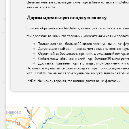
Цены на желтые круглые детские торты без мастики в IrisDeli
важных торжеств.
Дарим идеальную сладкую сказку
Если вы обращаетесь в IrisDelicia, значит, на то есть торжеств
Мы дорожим вашими счастливыми моментами и хотим сделать и
Только для вас – больше 20 видов премиум-начинок: фр
Дегустационный зал – прежде чем заказать желтые круг
Огромный выбор декора: пряники, шоколадный велюр, зер
Любые масштабы. Гигантский торт больше 30 килограмм
Доставка. Привезем торт в стандартном режиме или к 
Но главное – у нас вы сможете создать торт по индивидуально
нет. В IrisDelicia мы не «только учимся», мы уже являемся вол
IrisDelicia: кондитерская, где воплощаются ваши фантазии!