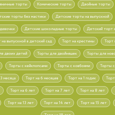
яничные торты
Комические торты
Двойные торты
тские торты без мастики
Детские торты на выпускной
 девочки
Детские шоколадные торты
Детский торт н
 на выпускной в детский сад
Торт на крестины
Торт 
ля двоих детей
Торты для двойняшек
Торты для нов
Торты с кейкпопсами
Торты с ковбоями
Торты с
 3 месяца
Торт на 6 месяцев
Торт на 1 годик
Торт
т
Торт на 6 лет
Торт на 7 лет
Торт на 8 лет
Торт на 13 лет
Торт на 14 лет
Торт на 15 лет