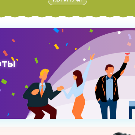
Торт на 18 лет
рты