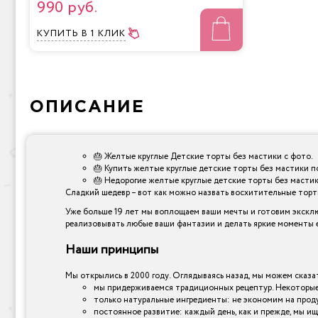
990 руб.
КУПИТЬ
В 1 КЛИК
ОПИСАНИЕ
🎂 Желтые круглые Детские торты без мастики с фото.
🎂 Купить желтые круглые детские торты без мастики п
🎂 Недорогие желтые круглые детские торты без мастик
Сладкий шедевр – вот как можно назвать восхитительные торты,
Уже больше 19 лет мы воплощаем ваши мечты и готовим эксклю
реализовывать любые ваши фантазии и делать яркие моменты е
Наши принципы
Мы открылись в 2000 году. Оглядываясь назад, мы можем сказат
мы придерживаемся традиционных рецептур. Некоторые 
только натуральные ингредиенты: не экономим на прод
постоянное развитие: каждый день, как и прежде, мы ищ