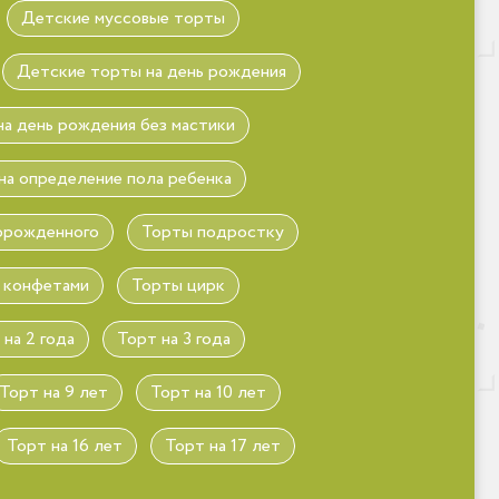
Детские муссовые торты
Детские торты на день рождения
а день рождения без мастики
на определение пола ребенка
орожденного
Торты подростку
 конфетами
Торты цирк
 на 2 года
Торт на 3 года
Торт на 9 лет
Торт на 10 лет
Торт на 16 лет
Торт на 17 лет