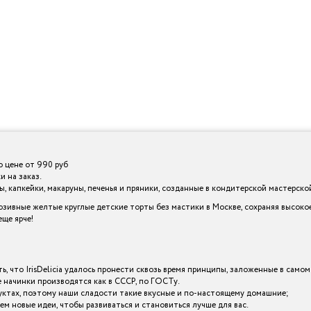
о цене от 990 руб
и на заказ.
 капкейки, макаруны, печенья и пряники, созданные в кондитерской мастерской I
зивные желтые круглые детские торты без мастики в Москве, сохраняя высоко
ще ярче!
ь, что IrisDelicia удалось пронести сквозь время принципы, заложенные в самом
начинки производятся как в СССР, по ГОСТу.
уктах, поэтому наши сладости такие вкусные и по-настоящему домашние;
ем новые идеи, чтобы развиваться и становиться лучше для вас.