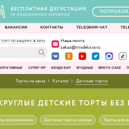
БЕСПЛАТНАЯ ДЕГУСТАЦИЯ
ПОПРОБОВ
30
ИЗЫСКАННЫХ
НАЧИНОК
ВАКАНСИИ
КОНТАКТЫ
TELEGRAM-ЧАТ
TEL
Наша почта:
 ТОРТ ПО ВАШЕМУ ЭСКИЗУ
zakaz@irisdelicia.ru
ПОРАТИВНЫЕ
СУПЕР VIP
КЕНДИ БАР
ЯГОДНЫЕ
BENTO-CAKE
П
Торты на заказ
Каталог
Детские торты
КРУГЛЫЕ ДЕТСКИЕ ТОРТЫ БЕЗ
ты для мальчика
Детские торты солнце
Торты для д