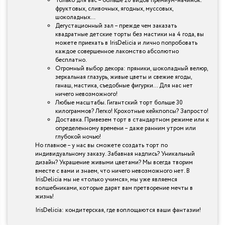
Только для вас – больше 20 видов премиум-начинок:
фруктовых, сливочных, ягодных, муссовых,
шоколадных…
Дегустационный зал – прежде чем заказать
квадратные детские торты без мастики на 4 года, вы
можете приехать в IrisDelicia и лично попробовать
каждое совершенное лакомство абсолютно
бесплатно.
Огромный выбор декора: пряники, шоколадный велюр,
зеркальная глазурь, живые цветы и свежие ягоды,
ганаш, мастика, съедобные фигурки… Для нас нет
ничего невозможного!
Любые масштабы. Гигантский торт больше 30
килограммов? Легко! Крохотные кейкпопсы? Запросто!
Доставка. Привезем торт в стандартном режиме или к
определенному времени – даже ранним утром или
глубокой ночью!
Но главное – у нас вы сможете создать торт по
индивидуальному заказу. Забавная надпись? Уникальный
дизайн? Украшение живыми цветами? Мы всегда творим
вместе с вами и знаем, что ничего невозможного нет. В
IrisDelicia мы не «только учимся», мы уже являемся
волшебниками, которые дарят вам претворение мечты в
жизнь!
IrisDelicia: кондитерская, где воплощаются ваши фантазии!