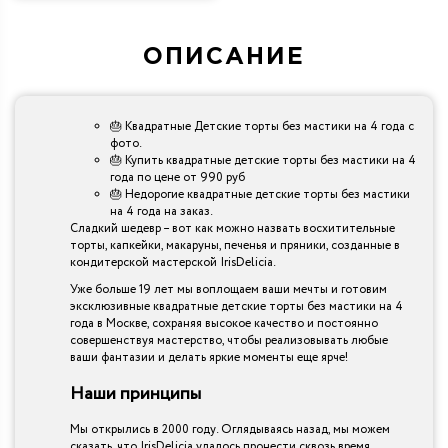
ОПИСАНИЕ
🎂 Квадратные Детские торты без мастики на 4 года с
фото.
🎂 Купить квадратные детские торты без мастики на 4
года по цене от 990 руб
🎂 Недорогие квадратные детские торты без мастики
на 4 года на заказ.
Сладкий шедевр – вот как можно назвать восхитительные
торты, капкейки, макаруны, печенья и пряники, созданные в
кондитерской мастерской IrisDelicia.
Уже больше 19 лет мы воплощаем ваши мечты и готовим
эксклюзивные квадратные детские торты без мастики на 4
года в Москве, сохраняя высокое качество и постоянно
совершенствуя мастерство, чтобы реализовывать любые
ваши фантазии и делать яркие моменты еще ярче!
Наши принципы
Мы открылись в 2000 году. Оглядываясь назад, мы можем
сказать, что IrisDelicia удалось пронести сквозь время