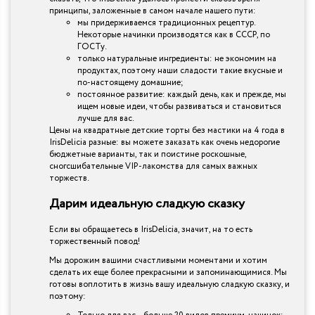
принципы, заложенные в самом начале нашего пути:
мы придерживаемся традиционных рецептур.
Некоторые начинки производятся как в СССР, по
ГОСТу.
только натуральные ингредиенты: не экономим на
продуктах, поэтому наши сладости такие вкусные и
по-настоящему домашние;
постоянное развитие: каждый день, как и прежде, мы
ищем новые идеи, чтобы развиваться и становиться
лучше для вас.
Цены на квадратные детские торты без мастики на 4 года в
IrisDelicia разные: вы можете заказать как очень недорогие
бюджетные варианты, так и поистине роскошные,
сногсшибательные VIP-лакомства для самых важных
торжеств.
Дарим идеальную сладкую сказку
Если вы обращаетесь в IrisDelicia, значит, на то есть
торжественный повод!
Мы дорожим вашими счастливыми моментами и хотим
сделать их еще более прекрасными и запоминающимися. Мы
готовы воплотить в жизнь вашу идеальную сладкую сказку, и
поэтому: