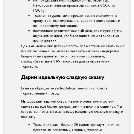
мы придерживаемся традиционных рецептур.
Некоторые начинки производятся как в СССР, по
ГОСТу.
только натуральные ингредиенты: не экономим на
продуктах, поэтому наши сладости такие вкусные и
по-настоящему домашние;
постоянное развитие: каждый день, как и прежде, мы
ищем новые идеи, чтобы развиваться и становиться
лучше для вас.
Цены на маленькие детские торты без мастики со сливками в
IrisDelicia разные: вы можете заказать как очень недорогие
бюджетные варианты, так и поистине роскошные,
сногсшибательные VIP-лакомства для самых важных
торжеств.
Дарим идеальную сладкую сказку
Если вы обращаетесь в IrisDelicia, значит, на то есть
торжественный повод!
Мы дорожим вашими счастливыми моментами и хотим
сделать их еще более прекрасными и запоминающимися. Мы
готовы воплотить в жизнь вашу идеальную сладкую сказку, и
поэтому:
Только для вас – больше 20 видов премиум-начинок:
фруктовых, сливочных, ягодных, муссовых,