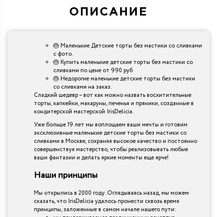
ОПИСАНИЕ
🎂 Маленькие Детские торты без мастики со сливками
с фото.
🎂 Купить маленькие детские торты без мастики со
сливками по цене от 990 руб
🎂 Недорогие маленькие детские торты без мастики
со сливками на заказ.
Сладкий шедевр – вот как можно назвать восхитительные
торты, капкейки, макаруны, печенья и пряники, созданные в
кондитерской мастерской IrisDelicia.
Уже больше 19 лет мы воплощаем ваши мечты и готовим
эксклюзивные маленькие детские торты без мастики со
сливками в Москве, сохраняя высокое качество и постоянно
совершенствуя мастерство, чтобы реализовывать любые
ваши фантазии и делать яркие моменты еще ярче!
Наши принципы
Мы открылись в 2000 году. Оглядываясь назад, мы можем
сказать, что IrisDelicia удалось пронести сквозь время
принципы, заложенные в самом начале нашего пути: