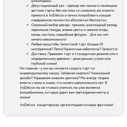
шоколадных…
Дегустационный зал – прежде чем заказать маленькие
детские торты без мастики со сливками, вы можете
приехать в IrisDelicia и лично попробовать каждое
совершенное лакомство абсолютно бесплатно.
Огромный выбор декора: пряники, шоколадный велюр,
зеркальная глазурь, живые цветы и свежие ягоды,
ганаш, мастика, съедобные фигурки… Для нас нет
ничего невозможного!
Любые масштабы. Гигантский торт больше 30
килограммов? Легко! Крохотные кейкпопсы? Запросто!
Доставка. Привезем торт в стандартном режиме или к
определенному времени – даже ранним утром или
глубокой ночью!
Но главное – у нас вы сможете создать торт по
индивидуальному заказу. Забавная надпись? Уникальный
дизайн? Украшение живыми цветами? Мы всегда творим
вместе с вами и знаем, что ничего невозможного нет. В
IrisDelicia мы не «только учимся», мы уже являемся
волшебниками, которые дарят вам претворение мечты в
жизнь!
IrisDelicia: кондитерская, где воплощаются ваши фантазии!