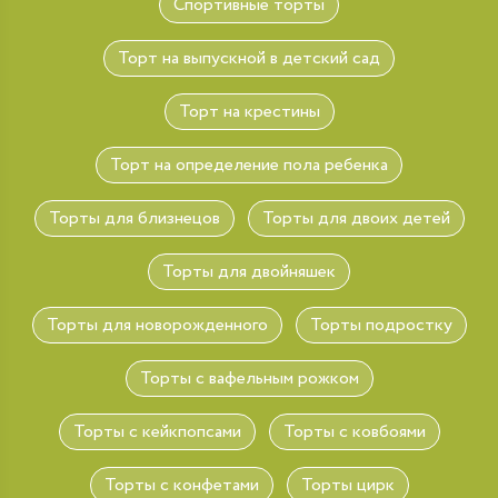
Спортивные торты
Торт на выпускной в детский сад
Торт на крестины
Торт на определение пола ребенка
Торты для близнецов
Торты для двоих детей
Торты для двойняшек
Торты для новорожденного
Торты подростку
Торты с вафельным рожком
Торты с кейкпопсами
Торты с ковбоями
Торты с конфетами
Торты цирк