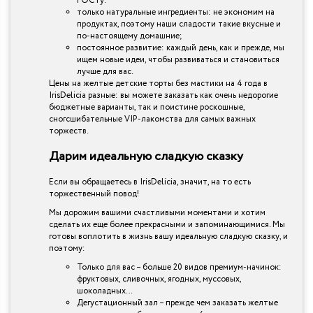
ГОСТу.
только натуральные ингредиенты: не экономим на
продуктах, поэтому наши сладости такие вкусные и
по-настоящему домашние;
постоянное развитие: каждый день, как и прежде, мы
ищем новые идеи, чтобы развиваться и становиться
лучше для вас.
Цены на желтые детские торты без мастики на 4 года в
IrisDelicia разные: вы можете заказать как очень недорогие
бюджетные варианты, так и поистине роскошные,
сногсшибательные VIP-лакомства для самых важных
торжеств.
Дарим идеальную сладкую сказку
Если вы обращаетесь в IrisDelicia, значит, на то есть
торжественный повод!
Мы дорожим вашими счастливыми моментами и хотим
сделать их еще более прекрасными и запоминающимися. Мы
готовы воплотить в жизнь вашу идеальную сладкую сказку, и
поэтому:
Только для вас – больше 20 видов премиум-начинок:
фруктовых, сливочных, ягодных, муссовых,
шоколадных…
Дегустационный зал – прежде чем заказать желтые