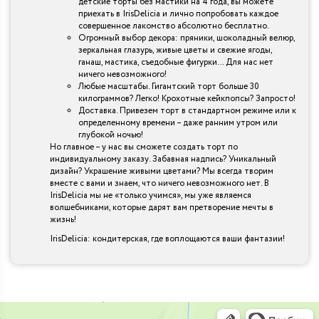
детские торты без мастики на 4 года, вы можете
приехать в IrisDelicia и лично попробовать каждое
совершенное лакомство абсолютно бесплатно.
Огромный выбор декора: пряники, шоколадный велюр,
зеркальная глазурь, живые цветы и свежие ягоды,
ганаш, мастика, съедобные фигурки… Для нас нет
ничего невозможного!
Любые масштабы. Гигантский торт больше 30
килограммов? Легко! Крохотные кейкпопсы? Запросто!
Доставка. Привезем торт в стандартном режиме или к
определенному времени – даже ранним утром или
глубокой ночью!
Но главное – у нас вы сможете создать торт по
индивидуальному заказу. Забавная надпись? Уникальный
дизайн? Украшение живыми цветами? Мы всегда творим
вместе с вами и знаем, что ничего невозможного нет. В
IrisDelicia мы не «только учимся», мы уже являемся
волшебниками, которые дарят вам претворение мечты в
жизнь!
IrisDelicia: кондитерская, где воплощаются ваши фантазии!