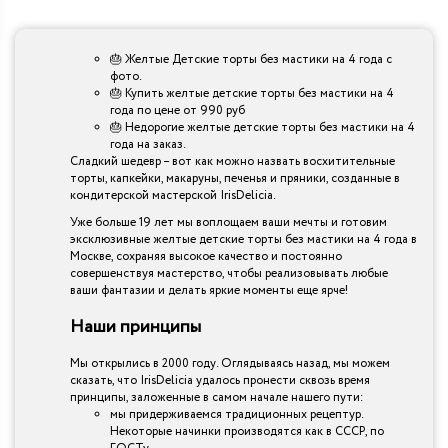
🎂 Желтые Детские торты без мастики на 4 года с
фото.
🎂 Купить желтые детские торты без мастики на 4
года по цене от 990 руб
🎂 Недорогие желтые детские торты без мастики на 4
года на заказ.
Сладкий шедевр – вот как можно назвать восхитительные
торты, капкейки, макаруны, печенья и пряники, созданные в
кондитерской мастерской IrisDelicia.
Уже больше 19 лет мы воплощаем ваши мечты и готовим
эксклюзивные желтые детские торты без мастики на 4 года в
Москве, сохраняя высокое качество и постоянно
совершенствуя мастерство, чтобы реализовывать любые
ваши фантазии и делать яркие моменты еще ярче!
Наши принципы
Мы открылись в 2000 году. Оглядываясь назад, мы можем
сказать, что IrisDelicia удалось пронести сквозь время
принципы, заложенные в самом начале нашего пути:
мы придерживаемся традиционных рецептур.
Некоторые начинки производятся как в СССР, по