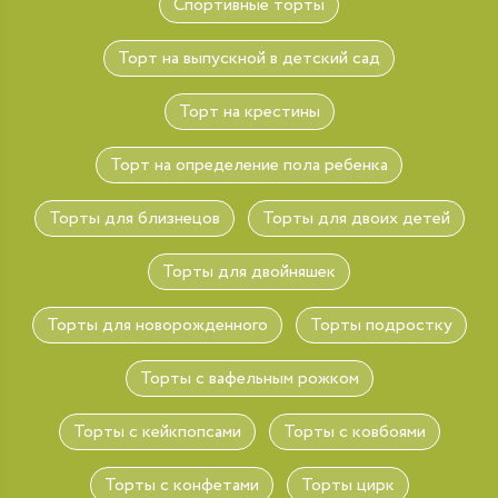
Спортивные торты
Торт на выпускной в детский сад
Торт на крестины
Торт на определение пола ребенка
Торты для близнецов
Торты для двоих детей
Торты для двойняшек
Торты для новорожденного
Торты подростку
Торты с вафельным рожком
Торты с кейкпопсами
Торты с ковбоями
Торты с конфетами
Торты цирк