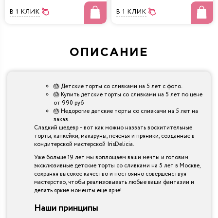
В 1 КЛИК
В 1 КЛИК
ОПИСАНИЕ
🎂 Детские торты со сливками на 5 лет с фото.
🎂 Купить детские торты со сливками на 5 лет по цене
от 990 руб
🎂 Недорогие детские торты со сливками на 5 лет на
заказ.
Сладкий шедевр – вот как можно назвать восхитительные
торты, капкейки, макаруны, печенья и пряники, созданные в
кондитерской мастерской IrisDelicia.
Уже больше 19 лет мы воплощаем ваши мечты и готовим
эксклюзивные детские торты со сливками на 5 лет в Москве,
сохраняя высокое качество и постоянно совершенствуя
мастерство, чтобы реализовывать любые ваши фантазии и
делать яркие моменты еще ярче!
Наши принципы