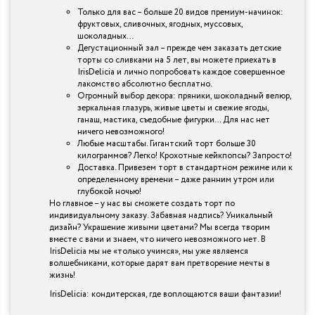
Только для вас – больше 20 видов премиум-начинок:
фруктовых, сливочных, ягодных, муссовых,
шоколадных…
Дегустационный зал – прежде чем заказать детские
торты со сливками на 5 лет, вы можете приехать в
IrisDelicia и лично попробовать каждое совершенное
лакомство абсолютно бесплатно.
Огромный выбор декора: пряники, шоколадный велюр,
зеркальная глазурь, живые цветы и свежие ягоды,
ганаш, мастика, съедобные фигурки… Для нас нет
ничего невозможного!
Любые масштабы. Гигантский торт больше 30
килограммов? Легко! Крохотные кейкпопсы? Запросто!
Доставка. Привезем торт в стандартном режиме или к
определенному времени – даже ранним утром или
глубокой ночью!
Но главное – у нас вы сможете создать торт по
индивидуальному заказу. Забавная надпись? Уникальный
дизайн? Украшение живыми цветами? Мы всегда творим
вместе с вами и знаем, что ничего невозможного нет. В
IrisDelicia мы не «только учимся», мы уже являемся
волшебниками, которые дарят вам претворение мечты в
жизнь!
IrisDelicia: кондитерская, где воплощаются ваши фантазии!