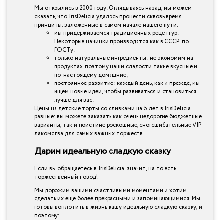
Мы открылись в 2000 году. Оглядываясь назад, мы можем
сказать, что IrisDelicia удалось пронести сквозь время
принципы, заложенные в самом начале нашего пути:
мы придерживаемся традиционных рецептур.
Некоторые начинки производятся как в СССР, по
ГОСТу.
только натуральные ингредиенты: не экономим на
продуктах, поэтому наши сладости такие вкусные и
по-настоящему домашние;
постоянное развитие: каждый день, как и прежде, мы
ищем новые идеи, чтобы развиваться и становиться
лучше для вас.
Цены на детские торты со сливками на 5 лет в IrisDelicia
разные: вы можете заказать как очень недорогие бюджетные
варианты, так и поистине роскошные, сногсшибательные VIP-
лакомства для самых важных торжеств.
Дарим идеальную сладкую сказку
Если вы обращаетесь в IrisDelicia, значит, на то есть
торжественный повод!
Мы дорожим вашими счастливыми моментами и хотим
сделать их еще более прекрасными и запоминающимися. Мы
готовы воплотить в жизнь вашу идеальную сладкую сказку, и
поэтому: