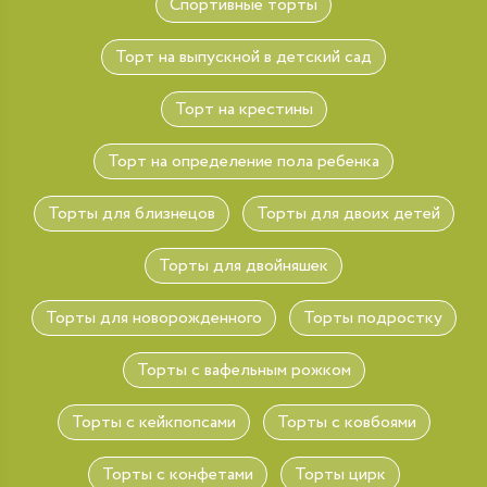
Спортивные торты
Торт на выпускной в детский сад
Торт на крестины
Торт на определение пола ребенка
Торты для близнецов
Торты для двоих детей
Торты для двойняшек
Торты для новорожденного
Торты подростку
Торты с вафельным рожком
Торты с кейкпопсами
Торты с ковбоями
Торты с конфетами
Торты цирк