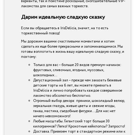
варианты, так и поистине роскошные, сногсшибательные VIP-
лакомства для самых важных торжеств.
Дарим идеальную сладкую сказку
Если вы обращаетесь в IrisDelicia, значит, на то есть
торжественный повод!
Мы дорожим вашими счастливыми моментами и хотим
сделать их еще более прекрасными и запоминающимися. Мы
готовы воплотить в жизнь вашу идеальную сладкую сказку, и
поэтому:
Только для вас – больше 20 видов премиум-начинок:
фруктовых, сливочных, ягодных, муссовых,
шоколадных…
Дегустационный зал – прежде чем заказать бежевые
детские торты на 6 лет, вы можете приехать в
IrisDelicia и лично попробовать каждое совершенное
лакомство абсолютно бесплатно.
Огромный выбор декора: пряники, шоколадный велюр,
зеркальная глазурь, живые цветы и свежие ягоды,
ганаш, мастика, съедобные фигурки… Для нас нет
ничего невозможного!
Любые масштабы. Гигантский торт больше 30
килограммов? Легко! Крохотные кейкпопсы? Запросто!
Доставка. Привезем торт в стандартном режиме или к