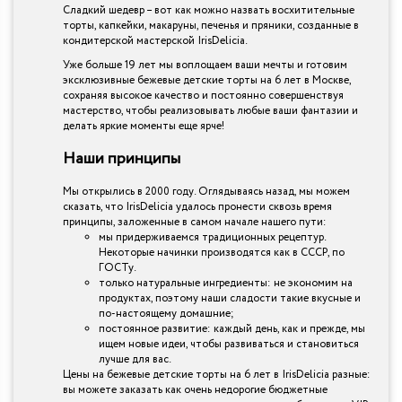
Сладкий шедевр – вот как можно назвать восхитительные
торты, капкейки, макаруны, печенья и пряники, созданные в
кондитерской мастерской IrisDelicia.
Уже больше 19 лет мы воплощаем ваши мечты и готовим
эксклюзивные бежевые детские торты на 6 лет в Москве,
сохраняя высокое качество и постоянно совершенствуя
мастерство, чтобы реализовывать любые ваши фантазии и
делать яркие моменты еще ярче!
Наши принципы
Мы открылись в 2000 году. Оглядываясь назад, мы можем
сказать, что IrisDelicia удалось пронести сквозь время
принципы, заложенные в самом начале нашего пути:
мы придерживаемся традиционных рецептур.
Некоторые начинки производятся как в СССР, по
ГОСТу.
только натуральные ингредиенты: не экономим на
продуктах, поэтому наши сладости такие вкусные и
по-настоящему домашние;
постоянное развитие: каждый день, как и прежде, мы
ищем новые идеи, чтобы развиваться и становиться
лучше для вас.
Цены на бежевые детские торты на 6 лет в IrisDelicia разные:
вы можете заказать как очень недорогие бюджетные