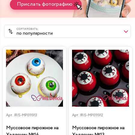
Прислать фотографию
Арт.
IRIS-MP011913
Арт.
IRIS-MP011912
Муссовоое пирожное на
Муссовоое пирожное на
Хэллоуин №14
Хэллоуин №13