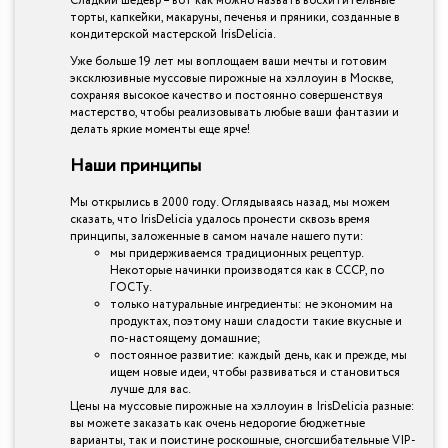
Сладкий шедевр – вот как можно назвать восхитительные
торты, капкейки, макаруны, печенья и пряники, созданные в
кондитерской мастерской IrisDelicia.
Уже больше 19 лет мы воплощаем ваши мечты и готовим
эксклюзивные муссовые пирожные на хэллоуин в Москве,
сохраняя высокое качество и постоянно совершенствуя
мастерство, чтобы реализовывать любые ваши фантазии и
делать яркие моменты еще ярче!
Наши принципы
Мы открылись в 2000 году. Оглядываясь назад, мы можем
сказать, что IrisDelicia удалось пронести сквозь время
принципы, заложенные в самом начале нашего пути:
мы придерживаемся традиционных рецептур.
Некоторые начинки производятся как в СССР, по
ГОСТу.
только натуральные ингредиенты: не экономим на
продуктах, поэтому наши сладости такие вкусные и
по-настоящему домашние;
постоянное развитие: каждый день, как и прежде, мы
ищем новые идеи, чтобы развиваться и становиться
лучше для вас.
Цены на муссовые пирожные на хэллоуин в IrisDelicia разные:
вы можете заказать как очень недорогие бюджетные
варианты, так и поистине роскошные, сногсшибательные VIP-