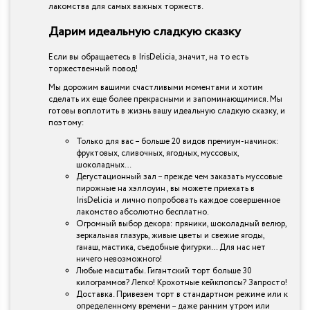
лакомства для самых важных торжеств.
Дарим идеальную сладкую сказку
Если вы обращаетесь в IrisDelicia, значит, на то есть
торжественный повод!
Мы дорожим вашими счастливыми моментами и хотим
сделать их еще более прекрасными и запоминающимися. Мы
готовы воплотить в жизнь вашу идеальную сладкую сказку, и
поэтому:
Только для вас – больше 20 видов премиум-начинок:
фруктовых, сливочных, ягодных, муссовых,
шоколадных…
Дегустационный зал – прежде чем заказать муссовые
пирожные на хэллоуин , вы можете приехать в
IrisDelicia и лично попробовать каждое совершенное
лакомство абсолютно бесплатно.
Огромный выбор декора: пряники, шоколадный велюр,
зеркальная глазурь, живые цветы и свежие ягоды,
ганаш, мастика, съедобные фигурки… Для нас нет
ничего невозможного!
Любые масштабы. Гигантский торт больше 30
килограммов? Легко! Крохотные кейкпопсы? Запросто!
Доставка. Привезем торт в стандартном режиме или к
определенному времени – даже ранним утром или