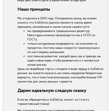
ваши фантазии и делать яркие моменты еще ярче!
Наши принципы
Мы открылись в 2000 году. Оглядываясь назад, мы можем
сказать, что IrisDelicia удалось пронести сквозь время
принципы, заложенные в самом начале нашего пути:
мы придерживаемся традиционных рецептур.
Некоторые начинки производятся как в СССР, по
ГОСТу.
только натуральные ингредиенты: не экономим на
продуктах, поэтому наши сладости такие вкусные и
по-настоящему домашние;
постоянное развитие: каждый день, как и прежде, мы
ищем новые идеи, чтобы развиваться и становиться
лучше для вас.
Цены на свадебные торты с ягодами в виде сердца в IrisDelicia
разные: вы можете заказать как очень недорогие бюджетные
варианты, так и поистине роскошные, сногсшибательные VIP-
лакомства для самых важных торжеств.
Дарим идеальную сладкую сказку
Если вы обращаетесь в IrisDelicia, значит, на то есть
торжественный повод!
Мы дорожим вашими счастливыми моментами и хотим