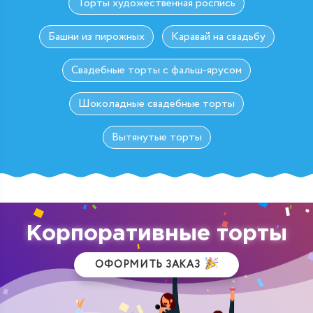
Торты художественная роспись
Башни из пирожных
Каравай на свадьбу
Свадебные торты с фальш-ярусом
Шоколадные свадебные торты
Вытянутые торты
Корпоративные торты
ОФОРМИТЬ ЗАКАЗ