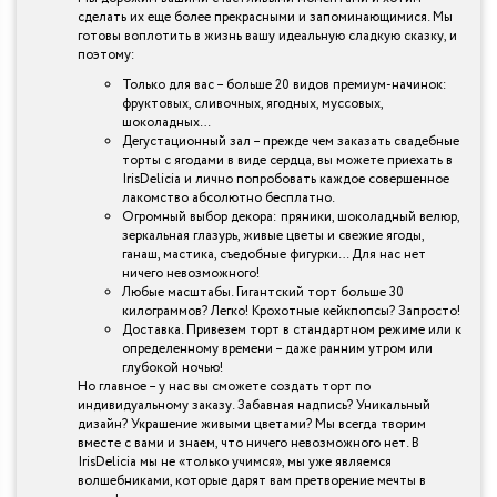
сделать их еще более прекрасными и запоминающимися. Мы
готовы воплотить в жизнь вашу идеальную сладкую сказку, и
поэтому:
Только для вас – больше 20 видов премиум-начинок:
фруктовых, сливочных, ягодных, муссовых,
шоколадных…
Дегустационный зал – прежде чем заказать свадебные
торты с ягодами в виде сердца, вы можете приехать в
IrisDelicia и лично попробовать каждое совершенное
лакомство абсолютно бесплатно.
Огромный выбор декора: пряники, шоколадный велюр,
зеркальная глазурь, живые цветы и свежие ягоды,
ганаш, мастика, съедобные фигурки… Для нас нет
ничего невозможного!
Любые масштабы. Гигантский торт больше 30
килограммов? Легко! Крохотные кейкпопсы? Запросто!
Доставка. Привезем торт в стандартном режиме или к
определенному времени – даже ранним утром или
глубокой ночью!
Но главное – у нас вы сможете создать торт по
индивидуальному заказу. Забавная надпись? Уникальный
дизайн? Украшение живыми цветами? Мы всегда творим
вместе с вами и знаем, что ничего невозможного нет. В
IrisDelicia мы не «только учимся», мы уже являемся
волшебниками, которые дарят вам претворение мечты в