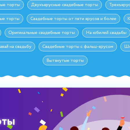
ные торты
Двухъярусные свадебные торты
Трехъяру
ные торты
Свадебные торты от пяти ярусов и более
К
Оригинальные свадебные торты
На юбилей свадьбы
авай на свадьбу
Свадебные торты с фальш-ярусом
Шо
Вытянутые торты
рты