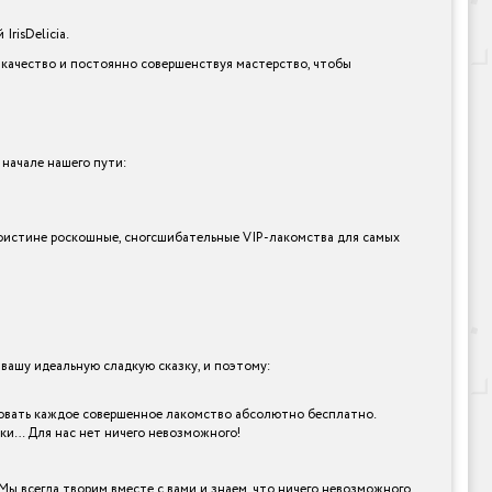
risDelicia.
 качество и постоянно совершенствуя мастерство, чтобы
 начале нашего пути:
и поистине роскошные, сногсшибательные VIP-лакомства для самых
ашу идеальную сладкую сказку, и поэтому:
робовать каждое совершенное лакомство абсолютно бесплатно.
рки… Для нас нет ничего невозможного!
Мы всегда творим вместе с вами и знаем, что ничего невозможного