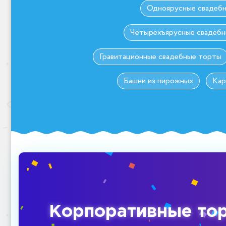
Одноярусные свадеб
Четырехъярусные свадеб
Гравитационные свадебные торты
Башни из пирожных
Кар
Корпоративные то