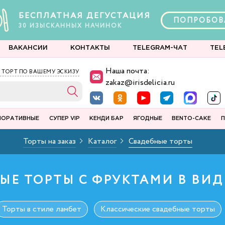
БЕСПЛАТНАЯ ДЕГУСТАЦИЯ
ПОПРОБОВ
30
ИЗЫСКАННЫХ
НАЧИНОК
ВАКАНСИИ
КОНТАКТЫ
TELEGRAM-ЧАТ
TEL
Наша почта:
 ТОРТ ПО ВАШЕМУ ЭСКИЗУ
zakaz@irisdelicia.ru
ПОРАТИВНЫЕ
СУПЕР VIP
КЕНДИ БАР
ЯГОДНЫЕ
BENTO-CAKE
П
Торты на заказ
Каталог
Свадебные торты
ЫЕ ТОРТЫ С ФРУКТАМИ В ВИД
Торты в стиле ламбет
Классические свадебные торты