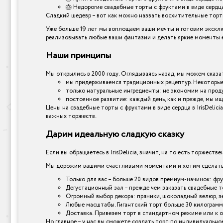
🎂 Недорогие свадебные торты с фруктами в виде сердца
Сладкий шедевр – вот как можно назвать восхитительные торты,
Уже больше 19 лет мы воплощаем ваши мечты и готовим эксклю
реализовывать любые ваши фантазии и делать яркие моменты е
Наши принципы
Мы открылись в 2000 году. Оглядываясь назад, мы можем сказат
мы придерживаемся традиционных рецептур. Некоторые 
только натуральные ингредиенты: не экономим на прод
постоянное развитие: каждый день, как и прежде, мы ищ
Цены на свадебные торты с фруктами в виде сердца в IrisDeli
важных торжеств.
Дарим идеальную сладкую сказку
Если вы обращаетесь в IrisDelicia, значит, на то есть торжеств
Мы дорожим вашими счастливыми моментами и хотим сделать и
Только для вас – больше 20 видов премиум-начинок: фр
Дегустационный зал – прежде чем заказать свадебные т
Огромный выбор декора: пряники, шоколадный велюр, зер
Любые масштабы. Гигантский торт больше 30 килограмм
Доставка. Привезем торт в стандартном режиме или к 
Но главное – у нас вы сможете создать торт по индивидуально