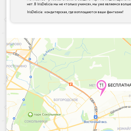
нет. В IrisDelicia мы не «только учимся», мы уже являемся вол
IrisDelicia: кондитерская, где воплощаются ваши фантазии!