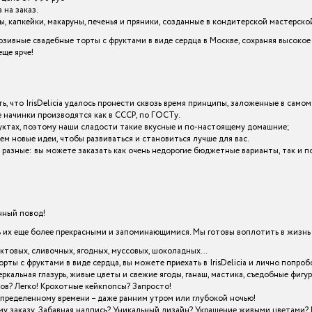
 на заказ.
 капкейки, макаруны, печенья и пряники, созданные в кондитерской мастерской I
зивные свадебные торты с фруктами в виде сердца в Москве, сохраняя высокое
ще ярче!
ь, что IrisDelicia удалось пронести сквозь время принципы, заложенные в самом
начинки производятся как в СССР, по ГОСТу.
уктах, поэтому наши сладости такие вкусные и по-настоящему домашние;
ем новые идеи, чтобы развиваться и становиться лучше для вас.
cia разные: вы можете заказать как очень недорогие бюджетные варианты, так 
енный повод!
х еще более прекрасными и запоминающимися. Мы готовы воплотить в жизнь в
уктовых, сливочных, ягодных, муссовых, шоколадных…
орты с фруктами в виде сердца, вы можете приехать в IrisDelicia и лично поп
кальная глазурь, живые цветы и свежие ягоды, ганаш, мастика, съедобные фигу
ов? Легко! Крохотные кейкпопсы? Запросто!
определенному времени – даже ранним утром или глубокой ночью!
му заказу. Забавная надпись? Уникальный дизайн? Украшение живыми цветами? 