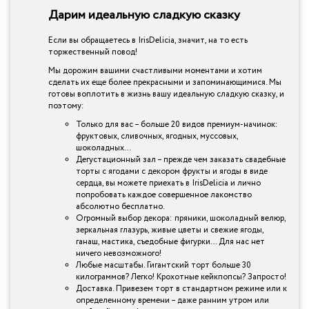
Дарим идеальную сладкую сказку
Если вы обращаетесь в IrisDelicia, значит, на то есть
торжественный повод!
Мы дорожим вашими счастливыми моментами и хотим
сделать их еще более прекрасными и запоминающимися. Мы
готовы воплотить в жизнь вашу идеальную сладкую сказку, и
поэтому:
Только для вас – больше 20 видов премиум-начинок:
фруктовых, сливочных, ягодных, муссовых,
шоколадных…
Дегустационный зал – прежде чем заказать свадебные
торты с ягодами с декором фрукты и ягоды в виде
сердца, вы можете приехать в IrisDelicia и лично
попробовать каждое совершенное лакомство
абсолютно бесплатно.
Огромный выбор декора: пряники, шоколадный велюр,
зеркальная глазурь, живые цветы и свежие ягоды,
ганаш, мастика, съедобные фигурки… Для нас нет
ничего невозможного!
Любые масштабы. Гигантский торт больше 30
килограммов? Легко! Крохотные кейкпопсы? Запросто!
Доставка. Привезем торт в стандартном режиме или к
определенному времени – даже ранним утром или