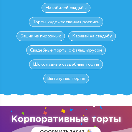
На юбилей свадьбы
Торты художественная роспись
Башни из пирожных
Каравай на свадьбу
Свадебные торты с фальш-ярусом
Шоколадные свадебные торты
Вытянутые торты
Корпоративные торты