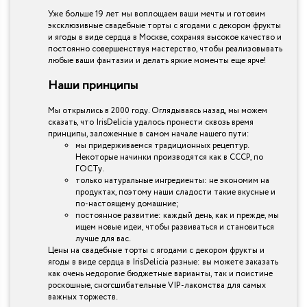
Уже больше 19 лет мы воплощаем ваши мечты и готовим
эксклюзивные свадебные торты с ягодами с декором фрукты
и ягоды в виде сердца в Москве, сохраняя высокое качество и
постоянно совершенствуя мастерство, чтобы реализовывать
любые ваши фантазии и делать яркие моменты еще ярче!
Наши принципы
Мы открылись в 2000 году. Оглядываясь назад, мы можем
сказать, что IrisDelicia удалось пронести сквозь время
принципы, заложенные в самом начале нашего пути:
мы придерживаемся традиционных рецептур.
Некоторые начинки производятся как в СССР, по
ГОСТу.
только натуральные ингредиенты: не экономим на
продуктах, поэтому наши сладости такие вкусные и
по-настоящему домашние;
постоянное развитие: каждый день, как и прежде, мы
ищем новые идеи, чтобы развиваться и становиться
лучше для вас.
Цены на свадебные торты с ягодами с декором фрукты и
ягоды в виде сердца в IrisDelicia разные: вы можете заказать
как очень недорогие бюджетные варианты, так и поистине
роскошные, сногсшибательные VIP-лакомства для самых
важных торжеств.