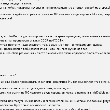
в виде сердца на заказ.
 капкейки, макаруны, печенья и пряники, созданные в кондитерской мастерской I
ивные свадебные торты с ягодами на 100 человек в виде сердца в Москве, сох
ще ярче!
ь, что IrisDelicia удалось пронести сквозь время принципы, заложенные в самом
начинки производятся как в СССР, по ГОСТу.
уктах, поэтому наши сладости такие вкусные и по-настоящему домашние;
ем новые идеи, чтобы развиваться и становиться лучше для вас.
ца в IrisDelicia разные: вы можете заказать как очень недорогие бюджетные в
енный повод!
х еще более прекрасными и запоминающимися. Мы готовы воплотить в жизнь в
уктовых, сливочных, ягодных, муссовых, шоколадных…
рты с ягодами на 100 человек в виде сердца, вы можете приехать в IrisDelici
кальная глазурь, живые цветы и свежие ягоды, ганаш, мастика, съедобные фигу
ов? Легко! Крохотные кейкпопсы? Запросто!
определенному времени – даже ранним утром или глубокой ночью!