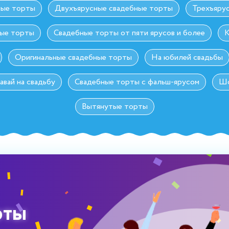
ные торты
Двухъярусные свадебные торты
Трехъяру
ные торты
Свадебные торты от пяти ярусов и более
К
Оригинальные свадебные торты
На юбилей свадьбы
авай на свадьбу
Свадебные торты с фальш-ярусом
Шо
Вытянутые торты
рты