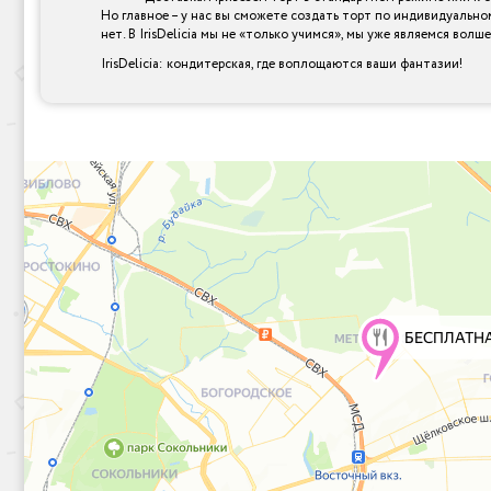
Но главное – у нас вы сможете создать торт по индивидуально
нет. В IrisDelicia мы не «только учимся», мы уже являемся вол
IrisDelicia: кондитерская, где воплощаются ваши фантазии!