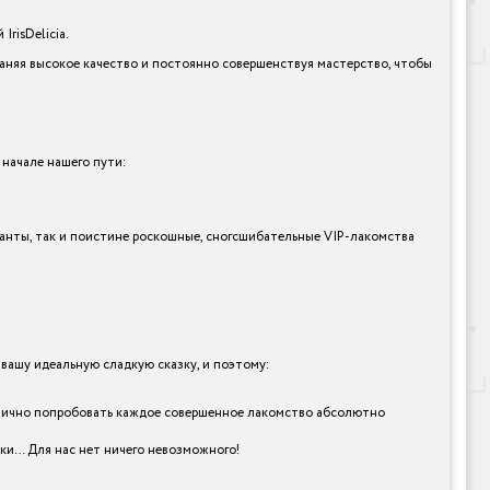
risDelicia.
раняя высокое качество и постоянно совершенствуя мастерство, чтобы
 начале нашего пути:
арианты, так и поистине роскошные, сногсшибательные VIP-лакомства
ашу идеальную сладкую сказку, и поэтому:
a и лично попробовать каждое совершенное лакомство абсолютно
рки… Для нас нет ничего невозможного!