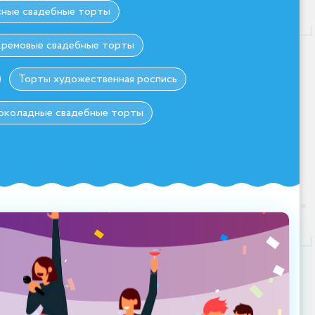
сные свадебные торты
ремовые свадебные торты
Торты художественная роспись
коладные свадебные торты