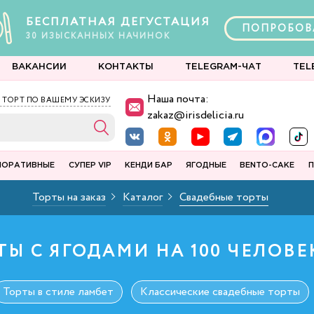
БЕСПЛАТНАЯ ДЕГУСТАЦИЯ
ПОПРОБОВ
30
ИЗЫСКАННЫХ
НАЧИНОК
ВАКАНСИИ
КОНТАКТЫ
TELEGRAM-ЧАТ
TEL
Наша почта:
 ТОРТ ПО ВАШЕМУ ЭСКИЗУ
zakaz@irisdelicia.ru
ПОРАТИВНЫЕ
СУПЕР VIP
КЕНДИ БАР
ЯГОДНЫЕ
BENTO-CAKE
П
Торты на заказ
Каталог
Свадебные торты
Ы С ЯГОДАМИ НА 100 ЧЕЛОВЕ
Торты в стиле ламбет
Классические свадебные торты