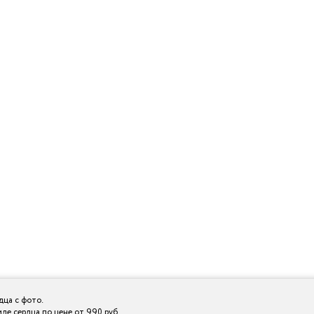
дца с фото.
иде сердца по цене от 990 руб