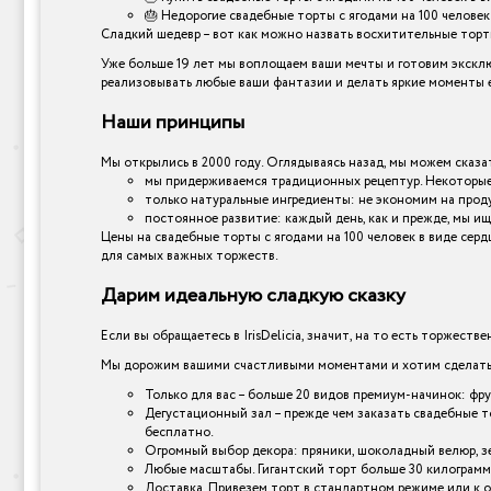
🎂 Недорогие свадебные торты с ягодами на 100 человек 
Сладкий шедевр – вот как можно назвать восхитительные торты,
Уже больше 19 лет мы воплощаем ваши мечты и готовим эксклюз
реализовывать любые ваши фантазии и делать яркие моменты е
Наши принципы
Мы открылись в 2000 году. Оглядываясь назад, мы можем сказат
мы придерживаемся традиционных рецептур. Некоторые 
только натуральные ингредиенты: не экономим на прод
постоянное развитие: каждый день, как и прежде, мы ищ
Цены на свадебные торты с ягодами на 100 человек в виде серд
для самых важных торжеств.
Дарим идеальную сладкую сказку
Если вы обращаетесь в IrisDelicia, значит, на то есть торжеств
Мы дорожим вашими счастливыми моментами и хотим сделать и
Только для вас – больше 20 видов премиум-начинок: фр
Дегустационный зал – прежде чем заказать свадебные то
бесплатно.
Огромный выбор декора: пряники, шоколадный велюр, зер
Любые масштабы. Гигантский торт больше 30 килограмм
Доставка. Привезем торт в стандартном режиме или к 