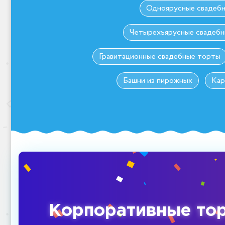
Одноярусные свадеб
Четырехъярусные свадеб
Гравитационные свадебные торты
Башни из пирожных
Кар
Корпоративные то