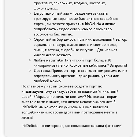
фруктовых, сливочных, ягодных, муссовых,
шоколадных…
Дегустационный зал – прежде чем заказать
трехъярусные коричневые бисквитные свадебные
торты , вы можете приехать в IrisDelicia и лично
попробовать каждое совершенное лакомство
абсолютно бесплатно.
Огромный выбор декора: пряники, шоколадный велюр,
зеркальная глазурь, живые цветы и свежие ягоды,
ганаш, мастика, съедобные фигурки… Для нас нет
ничего невозможного!
Любые масштабы. Гигантский торт больше 30
килограммов? Легко! Крохотные кейкпопсы? Запросто!
Доставка. Привезем торт в стандартном режиме или к
определенному времени – даже ранним утром или
глубокой ночью!
Но главное – у нас вы сможете создать торт по
индивидуальному заказу. Забавная надпись? Уникальный
дизайн? Украшение живыми цветами? Мы всегда творим
вместе с вами и знаем, что ничего невозможного нет. В
IrisDelicia мы не «только учимся», мы уже являемся
волшебниками, которые дарят вам претворение мечты в
жизнь!
IrisDelicia: кондитерская, где воплощаются ваши фантазии!