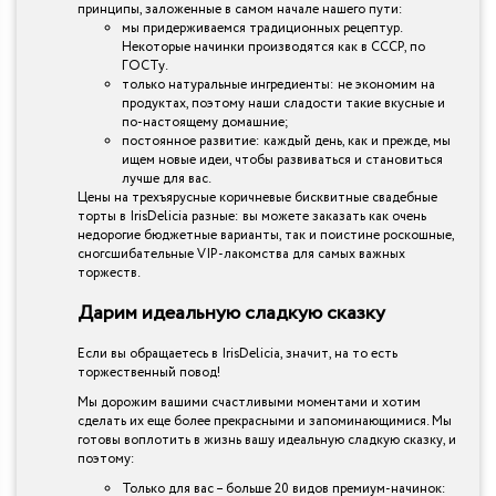
принципы, заложенные в самом начале нашего пути:
мы придерживаемся традиционных рецептур.
Некоторые начинки производятся как в СССР, по
ГОСТу.
только натуральные ингредиенты: не экономим на
продуктах, поэтому наши сладости такие вкусные и
по-настоящему домашние;
постоянное развитие: каждый день, как и прежде, мы
ищем новые идеи, чтобы развиваться и становиться
лучше для вас.
Цены на трехъярусные коричневые бисквитные свадебные
торты в IrisDelicia разные: вы можете заказать как очень
недорогие бюджетные варианты, так и поистине роскошные,
сногсшибательные VIP-лакомства для самых важных
торжеств.
Дарим идеальную сладкую сказку
Если вы обращаетесь в IrisDelicia, значит, на то есть
торжественный повод!
Мы дорожим вашими счастливыми моментами и хотим
сделать их еще более прекрасными и запоминающимися. Мы
готовы воплотить в жизнь вашу идеальную сладкую сказку, и
поэтому:
Только для вас – больше 20 видов премиум-начинок: