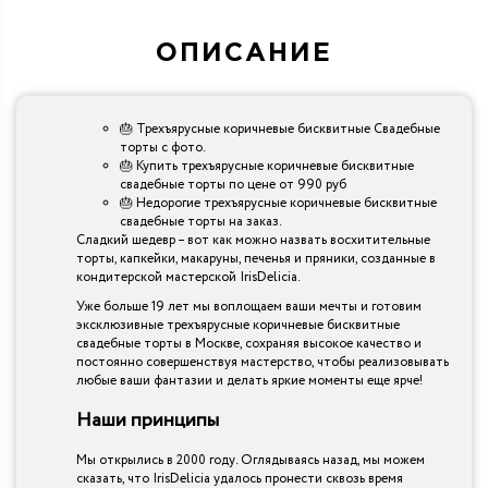
ОПИСАНИЕ
🎂 Трехъярусные коричневые бисквитные Свадебные
торты с фото.
🎂 Купить трехъярусные коричневые бисквитные
свадебные торты по цене от 990 руб
🎂 Недорогие трехъярусные коричневые бисквитные
свадебные торты на заказ.
Сладкий шедевр – вот как можно назвать восхитительные
торты, капкейки, макаруны, печенья и пряники, созданные в
кондитерской мастерской IrisDelicia.
Уже больше 19 лет мы воплощаем ваши мечты и готовим
эксклюзивные трехъярусные коричневые бисквитные
свадебные торты в Москве, сохраняя высокое качество и
постоянно совершенствуя мастерство, чтобы реализовывать
любые ваши фантазии и делать яркие моменты еще ярче!
Наши принципы
Мы открылись в 2000 году. Оглядываясь назад, мы можем
сказать, что IrisDelicia удалось пронести сквозь время