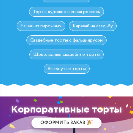
Торты художественная роспись
Башни из пирожных
Каравай на свадьбу
Свадебные торты с фальш-ярусом
Шоколадные свадебные торты
Вытянутые торты
Корпоративные торты
ОФОРМИТЬ ЗАКАЗ