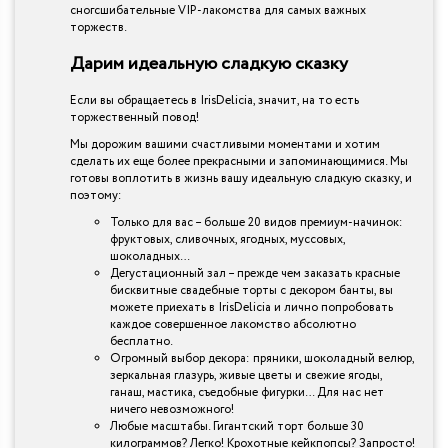
сногсшибательные VIP-лакомства для самых важных
торжеств.
Дарим идеальную сладкую сказку
Если вы обращаетесь в IrisDelicia, значит, на то есть
торжественный повод!
Мы дорожим вашими счастливыми моментами и хотим
сделать их еще более прекрасными и запоминающимися. Мы
готовы воплотить в жизнь вашу идеальную сладкую сказку, и
поэтому:
Только для вас – больше 20 видов премиум-начинок:
фруктовых, сливочных, ягодных, муссовых,
шоколадных…
Дегустационный зал – прежде чем заказать красные
бисквитные свадебные торты с декором банты, вы
можете приехать в IrisDelicia и лично попробовать
каждое совершенное лакомство абсолютно
бесплатно.
Огромный выбор декора: пряники, шоколадный велюр,
зеркальная глазурь, живые цветы и свежие ягоды,
ганаш, мастика, съедобные фигурки… Для нас нет
ничего невозможного!
Любые масштабы. Гигантский торт больше 30
килограммов? Легко! Крохотные кейкпопсы? Запросто!