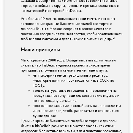
Сладкий шедевр – вот как можно назвать восхитительные
торты, капкейки, макаруны, печенья и пряники, созданные в
кондитерской мастерской IrisDelicia.
Уже больше 19 лет мы воплощаем ваши мечты и готовим
эксклюзивные красные бисквитные свадебные торты с
декором банты в Москве, сохраняя высокое качество и
постоянно совершенствуя мастерство, чтобы реализовывать
любые ваши фантазии и делать яркие моменты еще ярче!
Наши принципы
Мы открылись в 2000 году. Оглядываясь назад, мы можем
сказать, что IrisDelicia удалось пронести сквозь время
принципы, заложенные в самом начале нашего пути:
мы придерживаемся традиционных рецептур.
Некоторые начинки производятся как в СССР, по
ГОСТу.
только натуральные ингредиенты: не экономим на
продуктах, поэтому наши сладости такие вкусные и
по-настоящему домашние;
постоянное развитие: каждый день, как и прежде, мы
ищем новые идеи, чтобы развиваться и становиться
лучше для вас.
Цены на красные бисквитные свадебные торты с декором
банты в IrisDelicia разные: вы можете заказать как очень
недорогие бюджетные варианты, так и поистине роскошные,