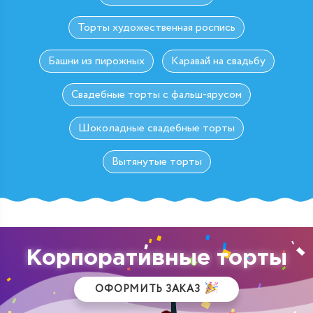
Торты художественная роспись
Башни из пирожных
Каравай на свадьбу
Свадебные торты с фальш-ярусом
Шоколадные свадебные торты
Вытянутые торты
Корпоративные торты
ОФОРМИТЬ ЗАКАЗ