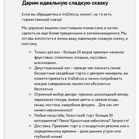
Дарим идеальную сладкую сказку
Если вы обращаетесь в IrisDelicia, значит, на то есть
торжественный повод!
Мы дорожим вашими счастливыми моментами и хотим
сделать их еще более прекрасными и запоминающимися. Мы
готовы воплотить в жизнь вашу идеальную сладкую сказку, и
поэтому:
Только для вас – больше 20 видов премиум-начинок:
фруктовых, сливочных, ягодных, муссовых,
шоколадных…
Дегустационный зал – прежде чем заказать синие
бисквитные свадебные торты с декором минералы, вы
можете приехать в IrisDelicia и лично попробовать
каждое совершенное лакомство абсолютно
бесплатно.
Огромный выбор декора: пряники, шоколадный велюр,
зеркальная глазурь, живые цветы и свежие ягоды,
ганаш, мастика, съедобные фигурки… Для нас нет
ничего невозможного!
Любые масштабы. Гигантский торт больше 30
килограммов? Легко! Крохотные кейкпопсы? Запросто!
Доставка. Привезем торт в стандартном режиме или к
определенному времени – даже ранним утром или
глубокой ночью!