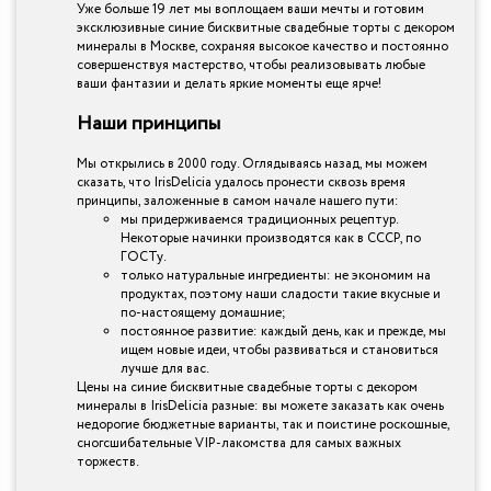
Уже больше 19 лет мы воплощаем ваши мечты и готовим
эксклюзивные синие бисквитные свадебные торты с декором
минералы в Москве, сохраняя высокое качество и постоянно
совершенствуя мастерство, чтобы реализовывать любые
ваши фантазии и делать яркие моменты еще ярче!
Наши принципы
Мы открылись в 2000 году. Оглядываясь назад, мы можем
сказать, что IrisDelicia удалось пронести сквозь время
принципы, заложенные в самом начале нашего пути:
мы придерживаемся традиционных рецептур.
Некоторые начинки производятся как в СССР, по
ГОСТу.
только натуральные ингредиенты: не экономим на
продуктах, поэтому наши сладости такие вкусные и
по-настоящему домашние;
постоянное развитие: каждый день, как и прежде, мы
ищем новые идеи, чтобы развиваться и становиться
лучше для вас.
Цены на синие бисквитные свадебные торты с декором
минералы в IrisDelicia разные: вы можете заказать как очень
недорогие бюджетные варианты, так и поистине роскошные,
сногсшибательные VIP-лакомства для самых важных
торжеств.