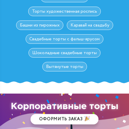
Торты художественная роспись
Башни из пирожных
Каравай на свадьбу
Свадебные торты с фальш-ярусом
Шоколадные свадебные торты
Вытянутые торты
Корпоративные торты
ОФОРМИТЬ ЗАКАЗ