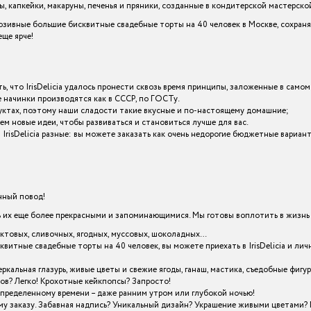
 капкейки, макаруны, печенья и пряники, созданные в кондитерской мастерской I
зивные большие бисквитные свадебные торты на 40 человек в Москве, сохраня
ще ярче!
ь, что IrisDelicia удалось пронести сквозь время принципы, заложенные в самом
начинки производятся как в СССР, по ГОСТу.
уктах, поэтому наши сладости такие вкусные и по-настоящему домашние;
ем новые идеи, чтобы развиваться и становиться лучше для вас.
IrisDelicia разные: вы можете заказать как очень недорогие бюджетные вариан
енный повод!
х еще более прекрасными и запоминающимися. Мы готовы воплотить в жизнь в
уктовых, сливочных, ягодных, муссовых, шоколадных…
квитные свадебные торты на 40 человек, вы можете приехать в IrisDelicia и 
кальная глазурь, живые цветы и свежие ягоды, ганаш, мастика, съедобные фигу
ов? Легко! Крохотные кейкпопсы? Запросто!
определенному времени – даже ранним утром или глубокой ночью!
му заказу. Забавная надпись? Уникальный дизайн? Украшение живыми цветами? 