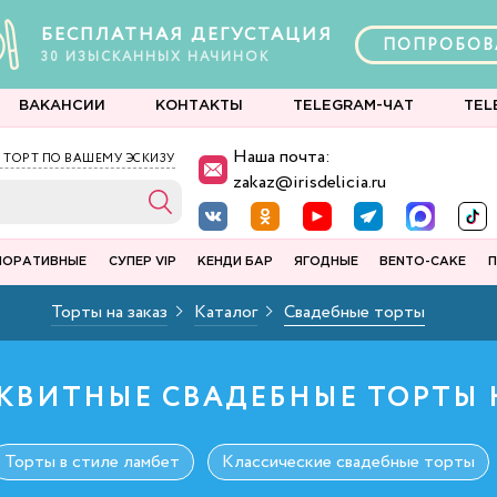
БЕСПЛАТНАЯ ДЕГУСТАЦИЯ
ПОПРОБОВ
30
ИЗЫСКАННЫХ
НАЧИНОК
ВАКАНСИИ
КОНТАКТЫ
TELEGRAM-ЧАТ
TEL
Наша почта:
 ТОРТ ПО ВАШЕМУ ЭСКИЗУ
zakaz@irisdelicia.ru
ПОРАТИВНЫЕ
СУПЕР VIP
КЕНДИ БАР
ЯГОДНЫЕ
BENTO-CAKE
П
Торты на заказ
Каталог
Свадебные торты
КВИТНЫЕ СВАДЕБНЫЕ ТОРТЫ Н
Торты в стиле ламбет
Классические свадебные торты