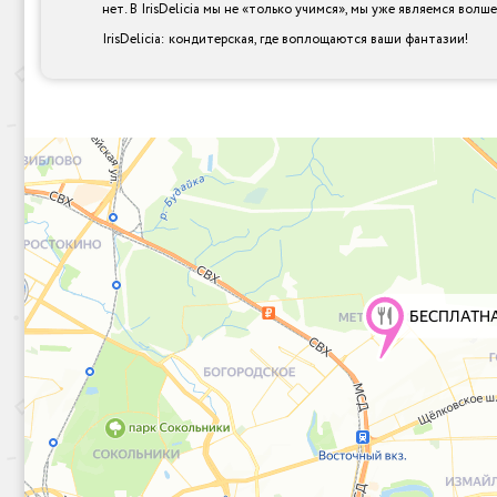
нет. В IrisDelicia мы не «только учимся», мы уже являемся вол
IrisDelicia: кондитерская, где воплощаются ваши фантазии!