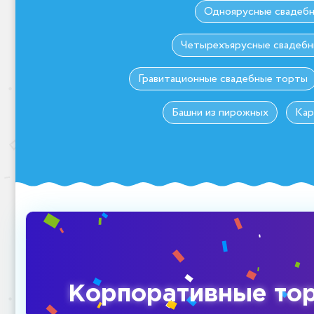
Одноярусные свадеб
Четырехъярусные свадеб
Гравитационные свадебные торты
Башни из пирожных
Кар
Корпоративные то