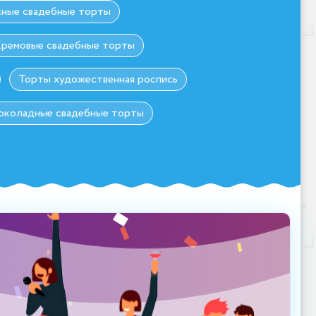
сные свадебные торты
ремовые свадебные торты
Торты художественная роспись
коладные свадебные торты