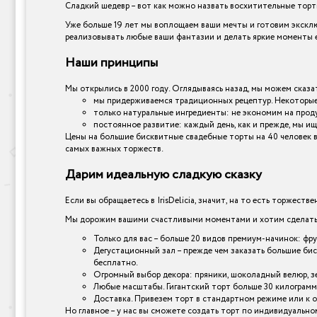
Сладкий шедевр – вот как можно назвать восхитительные торты,
Уже больше 19 лет мы воплощаем ваши мечты и готовим эксклю
реализовывать любые ваши фантазии и делать яркие моменты е
Наши принципы
Мы открылись в 2000 году. Оглядываясь назад, мы можем сказат
мы придерживаемся традиционных рецептур. Некоторые 
только натуральные ингредиенты: не экономим на прод
постоянное развитие: каждый день, как и прежде, мы ищ
Цены на большие бисквитные свадебные торты на 40 человек в 
самых важных торжеств.
Дарим идеальную сладкую сказку
Если вы обращаетесь в IrisDelicia, значит, на то есть торжеств
Мы дорожим вашими счастливыми моментами и хотим сделать и
Только для вас – больше 20 видов премиум-начинок: фр
Дегустационный зал – прежде чем заказать большие бис
бесплатно.
Огромный выбор декора: пряники, шоколадный велюр, зер
Любые масштабы. Гигантский торт больше 30 килограмм
Доставка. Привезем торт в стандартном режиме или к 
Но главное – у нас вы сможете создать торт по индивидуально