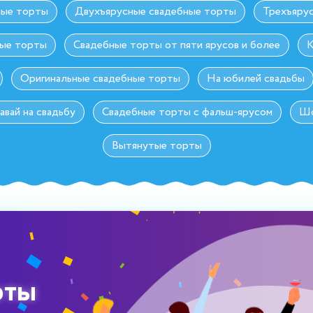
ные торты
Двухъярусные свадебные торты
Трехъяру
ные торты
Свадебные торты от пяти ярусов и более
К
Оригинальные свадебные торты
На юбилей свадьбы
авай на свадьбу
Свадебные торты с фальш-ярусом
Шо
Вытянутые торты
рты