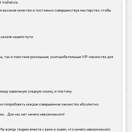
risDelicia.
я высокое качество и постоянно совершенствуя мастерство, чтобы
 начале нашего пути:
ты, так и поистине роскошные, сногсшибательные VIP-лакомства для
ашу идеальную сладкую сказку, и поэтому:
лично попробовать каждое совершенное лакомство абсолютно
рки… Для нас нет ничего невозможного!
Мы всегда творим вместе с вами и знаем, что ничего невозможного