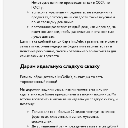
Некоторые начинки производятся как в СССР, по
ГОСТу.
только натуральные ингредиенты: не экономим на
продуктах, поэтому наши сладости такие вкусные и
по-настоящему домашние;
постоянное развитие: каждый день, как и прежде, мы
ищем новые идеи, чтобы развиваться и становиться
лучше для вас.
Цены на свадебный кенди бар в IrisDelicia разные: вы можете
заказать как очень недорогие бюджетные варианты, так и
поистине роскошные, сногсшибательные VIP-лакомства для
самых важных торжеств.
Дарим идеальную сладкую сказку
Если вы обращаетесь в IrisDelicia, значит, на то есть
торжественный повод!
Мы дорожим вашими счастливыми моментами и хотим
сделать их еще более прекрасными и запоминающимися. Мы
готовы воплотить в жизнь вашу идеальную сладкую сказку, и
поэтому:
Только для вас – больше 20 видов премиум-начинок:
фруктовых, сливочных, ягодных, муссовых,
шоколадных…
Дегустационный зал – прежде чем заказать свадебный