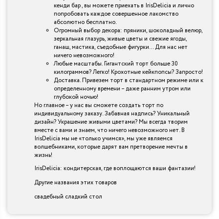
кенди бар , вы можете приехать в IrisDelicia и лично
попробовать каждое совершенное лакомство
абсолютно бесплатно.
Огромный выбор декора: пряники, шоколадный велюр,
зеркальная глазурь, живые цветы и свежие ягоды,
ганаш, мастика, съедобные фигурки… Для нас нет
ничего невозможного!
Любые масштабы. Гигантский торт больше 30
килограммов? Легко! Крохотные кейкпопсы? Запросто!
Доставка. Привезем торт в стандартном режиме или к
определенному времени – даже ранним утром или
глубокой ночью!
Но главное – у нас вы сможете создать торт по
индивидуальному заказу. Забавная надпись? Уникальный
дизайн? Украшение живыми цветами? Мы всегда творим
вместе с вами и знаем, что ничего невозможного нет. В
IrisDelicia мы не «только учимся», мы уже являемся
волшебниками, которые дарят вам претворение мечты в
жизнь!
IrisDelicia: кондитерская, где воплощаются ваши фантазии!
Другие названия этих товаров
свадебный сладкий стол