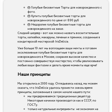
🎂 Голубые бисквитные Торты для новорожденного с
фото.
🎂 Купить голубые бисквитные торты для
новорожденного по цене от 890 руб
🎂 Недорогие голубые бисквитные торты для
новорожденного на заказ.
Сладкий шедевр – вот как можно назвать восхитительные
торты, капкейки, макаруны, печенья и пряники, созданные в
кондитерской мастерской IrisDelicia.
Уже больше 19 лет мы воплощаем ваши мечты и готовим
эксклюзивные голубые бисквитные торты для
новорожденного в Москве, сохраняя высокое качество и
постоянно совершенствуя мастерство, чтобы реализовывать
любые ваши фантазии и делать яркие моменты еще ярче!
Наши принципы
Мы открылись в 2000 году. Оглядываясь назад, мы можем
сказать, что IrisDelicia удалось пронести сквозь время
принципы, заложенные в самом начале нашего пути:
мы придерживаемся традиционных рецептур.
Некоторые начинки производятся как в СССР, по
ГОСТу.
только натуральные ингредиенты: не экономим на