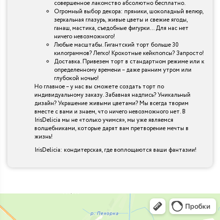
совершенное лакомство абсолютно бесплатно.
Огромный выбор декора: пряники, шоколадный велюр,
зеркальная глазурь, живые цветы и свежие ягоды,
ганаш, мастика, съедобные фигурки… Для нас нет
ничего невозможного!
Любые масштабы. Гигантский торт больше 30
килограммов? Легко! Крохотные кейкпопсы? Запросто!
Доставка. Привезем торт в стандартном режиме или к
определенному времени – даже ранним утром или
глубокой ночью!
Но главное – у нас вы сможете создать торт по
индивидуальному заказу. Забавная надпись? Уникальный
дизайн? Украшение живыми цветами? Мы всегда творим
вместе с вами и знаем, что ничего невозможного нет. В
IrisDelicia мы не «только учимся», мы уже являемся
волшебниками, которые дарят вам претворение мечты в
жизнь!
IrisDelicia: кондитерская, где воплощаются ваши фантазии!