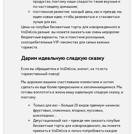
продуктах, поэтому наши сладости такие вкусные и
по-настоящему домашние;
постоянное развитие: каждый день, как и прежде, мы
ищем новые идеи, чтобы развиваться и становиться
лучше для вас.
Цены на голубые бисквитные торты для новорожденного в
IrisDelicia разные: вы можете заказать как очень недорогие
бюджетные варианты, так и поистине роскошные,
сногсшибательные VIP-лакомства для самых важных
торжеств.
Дарим идеальную сладкую сказку
Если вы обращаетесь в IrisDelicia, значит, на то есть
торжественный повод!
Мы дорожим вашими счастливыми моментами и хотим
сделать их еще более прекрасными и запоминающимися. Мы
готовы воплотить в жизнь вашу идеальную сладкую сказку, и
поэтому:
Только для вас – больше 20 видов премиум-начинок:
фруктовых, сливочных, ягодных, муссовых,
шоколадных…
Дегустационный зал – прежде чем заказать голубые
бисквитные торты для новорожденного , вы можете
приехать в IrisDelicia и лично попробовать каждое