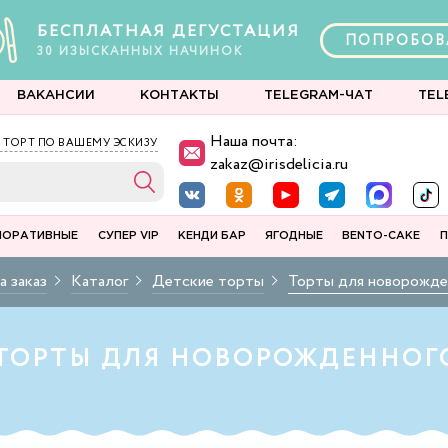
БЕСПЛАТНАЯ ДЕГУСТАЦИЯ
ПОПРОБОВ
30
ИЗЫСКАННЫХ
НАЧИНОК
ВАКАНСИИ
КОНТАКТЫ
TELEGRAM-ЧАТ
TEL
Наша почта:
 ТОРТ ПО ВАШЕМУ ЭСКИЗУ
zakaz@irisdelicia.ru
ПОРАТИВНЫЕ
СУПЕР VIP
КЕНДИ БАР
ЯГОДНЫЕ
BENTO-CAKE
П
а заказ
Каталог
Детские торты
Торты для новорожде
ТОРТЫ ДЛЯ НОВОРОЖДЕННОГО