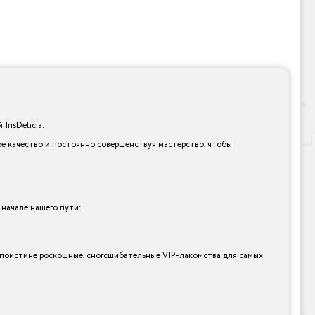
risDelicia.
ое качество и постоянно совершенствуя мастерство, чтобы
 начале нашего пути:
 и поистине роскошные, сногсшибательные VIP-лакомства для самых