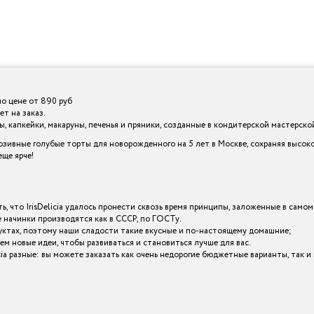
по цене от 890 руб
т на заказ.
 капкейки, макаруны, печенья и пряники, созданные в кондитерской мастерской I
зивные голубые торты для новорожденного на 5 лет в Москве, сохраняя высок
ще ярче!
ь, что IrisDelicia удалось пронести сквозь время принципы, заложенные в самом
начинки производятся как в СССР, по ГОСТу.
уктах, поэтому наши сладости такие вкусные и по-настоящему домашние;
ем новые идеи, чтобы развиваться и становиться лучше для вас.
icia разные: вы можете заказать как очень недорогие бюджетные варианты, так