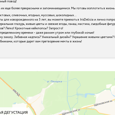
енный повод!
х еще более прекрасными и запоминающимися. Мы готовы воплотить в жизнь в
уктовых, сливочных, ягодных, муссовых, шоколадных…
ты для новорожденного на 5 лет, вы можете приехать в IrisDelicia и лично по
кальная глазурь, живые цветы и свежие ягоды, ганаш, мастика, съедобные фигу
ов? Легко! Крохотные кейкпопсы? Запросто!
определенному времени – даже ранним утром или глубокой ночью!
му заказу. Забавная надпись? Уникальный дизайн? Украшение живыми цветами? 
шебниками, которые дарят вам претворение мечты в жизнь!