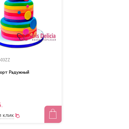
603ZZ
орт Радужный
.
 1 КЛИК