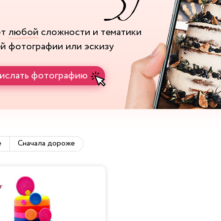
рт
любой
сложности и тематики
ей фотографии или эскизу
ислать фотографию
е
Сначала дороже