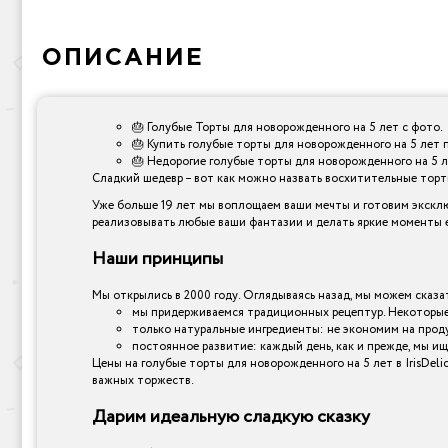
ОПИСАНИЕ
🎂 Голубые Торты для новорожденного на 5 лет с фото.
🎂 Купить голубые торты для новорожденного на 5 лет 
🎂 Недорогие голубые торты для новорожденного на 5 ле
Сладкий шедевр – вот как можно назвать восхитительные торты,
Уже больше 19 лет мы воплощаем ваши мечты и готовим эксклю
реализовывать любые ваши фантазии и делать яркие моменты е
Наши принципы
Мы открылись в 2000 году. Оглядываясь назад, мы можем сказат
мы придерживаемся традиционных рецептур. Некоторые 
только натуральные ингредиенты: не экономим на прод
постоянное развитие: каждый день, как и прежде, мы ищ
Цены на голубые торты для новорожденного на 5 лет в IrisDel
важных торжеств.
Дарим идеальную сладкую сказку