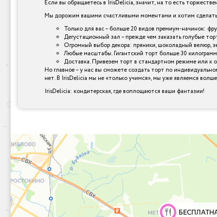
Если вы обращаетесь в IrisDelicia, значит, на то есть торжеств
Мы дорожим вашими счастливыми моментами и хотим сделать и
Только для вас – больше 20 видов премиум-начинок: фр
Дегустационный зал – прежде чем заказать голубые тор
Огромный выбор декора: пряники, шоколадный велюр, зер
Любые масштабы. Гигантский торт больше 30 килограмм
Доставка. Привезем торт в стандартном режиме или к 
Но главное – у нас вы сможете создать торт по индивидуально
нет. В IrisDelicia мы не «только учимся», мы уже являемся вол
IrisDelicia: кондитерская, где воплощаются ваши фантазии!