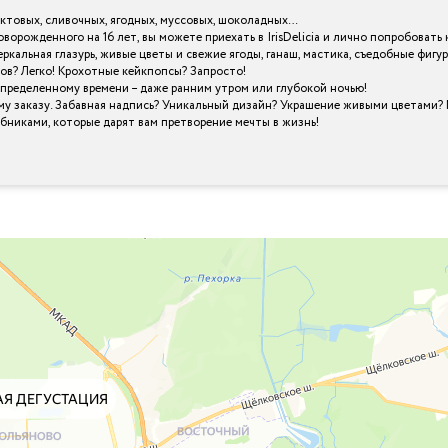
уктовых, сливочных, ягодных, муссовых, шоколадных…
оворожденного на 16 лет, вы можете приехать в IrisDelicia и лично попробова
кальная глазурь, живые цветы и свежие ягоды, ганаш, мастика, съедобные фигу
ов? Легко! Крохотные кейкпопсы? Запросто!
определенному времени – даже ранним утром или глубокой ночью!
му заказу. Забавная надпись? Уникальный дизайн? Украшение живыми цветами? 
шебниками, которые дарят вам претворение мечты в жизнь!