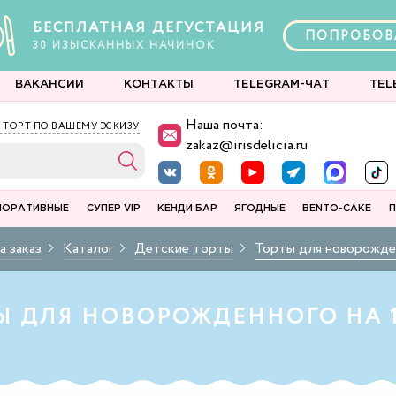
БЕСПЛАТНАЯ ДЕГУСТАЦИЯ
ПОПРОБОВ
30
ИЗЫСКАННЫХ
НАЧИНОК
ВАКАНСИИ
КОНТАКТЫ
TELEGRAM-ЧАТ
TEL
Наша почта:
 ТОРТ ПО ВАШЕМУ ЭСКИЗУ
zakaz@irisdelicia.ru
ПОРАТИВНЫЕ
СУПЕР VIP
КЕНДИ БАР
ЯГОДНЫЕ
BENTO-CAKE
П
а заказ
Каталог
Детские торты
Торты для новорожде
Ы ДЛЯ НОВОРОЖДЕННОГО НА 1