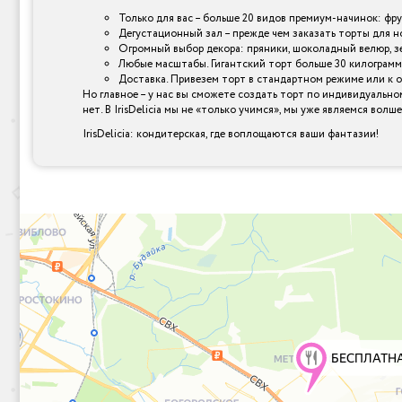
Только для вас – больше 20 видов премиум-начинок: фр
Дегустационный зал – прежде чем заказать торты для н
Огромный выбор декора: пряники, шоколадный велюр, зер
Любые масштабы. Гигантский торт больше 30 килограмм
Доставка. Привезем торт в стандартном режиме или к 
Но главное – у нас вы сможете создать торт по индивидуально
нет. В IrisDelicia мы не «только учимся», мы уже являемся вол
IrisDelicia: кондитерская, где воплощаются ваши фантазии!