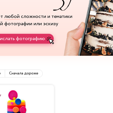
рт
любой
сложности и тематики
ей фотографии или эскизу
ислать фотографию
е
Сначала дороже