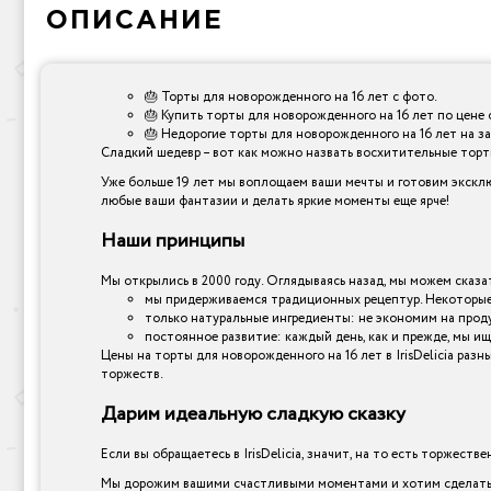
ОПИСАНИЕ
🎂 Торты для новорожденного на 16 лет с фото.
🎂 Купить торты для новорожденного на 16 лет по цене 
🎂 Недорогие торты для новорожденного на 16 лет на за
Сладкий шедевр – вот как можно назвать восхитительные торты,
Уже больше 19 лет мы воплощаем ваши мечты и готовим эксклю
любые ваши фантазии и делать яркие моменты еще ярче!
Наши принципы
Мы открылись в 2000 году. Оглядываясь назад, мы можем сказат
мы придерживаемся традиционных рецептур. Некоторые 
только натуральные ингредиенты: не экономим на прод
постоянное развитие: каждый день, как и прежде, мы ищ
Цены на торты для новорожденного на 16 лет в IrisDelicia ра
торжеств.
Дарим идеальную сладкую сказку
Если вы обращаетесь в IrisDelicia, значит, на то есть торжеств
Мы дорожим вашими счастливыми моментами и хотим сделать и