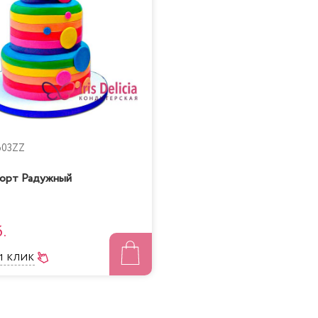
603ZZ
орт Радужный
.
 1 КЛИК