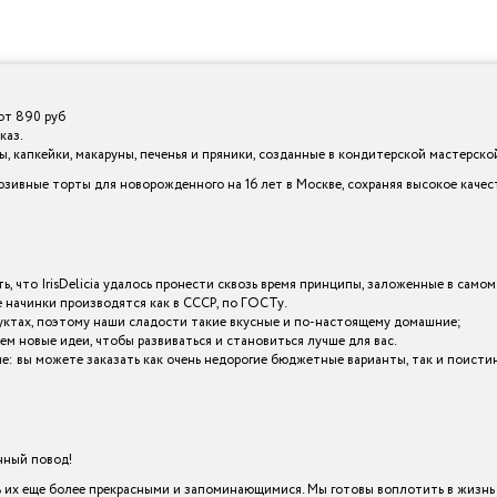
от 890 руб
каз.
 капкейки, макаруны, печенья и пряники, созданные в кондитерской мастерской I
зивные торты для новорожденного на 16 лет в Москве, сохраняя высокое каче
ь, что IrisDelicia удалось пронести сквозь время принципы, заложенные в самом
начинки производятся как в СССР, по ГОСТу.
уктах, поэтому наши сладости такие вкусные и по-настоящему домашние;
ем новые идеи, чтобы развиваться и становиться лучше для вас.
зные: вы можете заказать как очень недорогие бюджетные варианты, так и поис
енный повод!
х еще более прекрасными и запоминающимися. Мы готовы воплотить в жизнь в