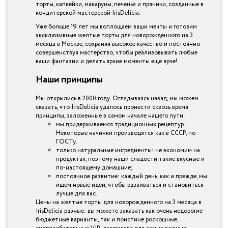
торты, капкейки, макаруны, печенья и пряники, созданные в
кондитерской мастерской IrisDelicia.
Уже больше 19 лет мы воплощаем ваши мечты и готовим
эксклюзивные желтые торты для новорожденного на 3
месяца в Москве, сохраняя высокое качество и постоянно
совершенствуя мастерство, чтобы реализовывать любые
ваши фантазии и делать яркие моменты еще ярче!
Наши принципы
Мы открылись в 2000 году. Оглядываясь назад, мы можем
сказать, что IrisDelicia удалось пронести сквозь время
принципы, заложенные в самом начале нашего пути:
мы придерживаемся традиционных рецептур.
Некоторые начинки производятся как в СССР, по
ГОСТу.
только натуральные ингредиенты: не экономим на
продуктах, поэтому наши сладости такие вкусные и
по-настоящему домашние;
постоянное развитие: каждый день, как и прежде, мы
ищем новые идеи, чтобы развиваться и становиться
лучше для вас.
Цены на желтые торты для новорожденного на 3 месяца в
IrisDelicia разные: вы можете заказать как очень недорогие
бюджетные варианты, так и поистине роскошные,