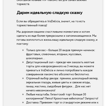
сногсшибательные VIP-лакомства для самых важных
торжеств.
Дарим идеальную сладкую сказку
Если вы обращаетесь в IrisDelicia, значит, на то есть
торжественный повод!
Мы дорожим вашими счастливыми моментами и хотим
сделать их еще более прекрасными и запоминающимися. Мы
готовы воплотить в жизнь вашу идеальную сладкую сказку, и
поэтому:
Только для вас – больше 20 видов премиум-начинок:
фруктовых, сливочных, ягодных, муссовых,
шоколадных…
Дегустационный зал – прежде чем заказать желтые
торты для новорожденного на 3 месяца, вы можете
приехать в IrisDelicia и лично попробовать каждое
совершенное лакомство абсолютно бесплатно.
Огромный выбор декора: пряники, шоколадный велюр,
зеркальная глазурь, живые цветы и свежие ягоды,
ганаш, мастика, съедобные фигурки… Для нас нет
ничего невозможного!
Любые масштабы. Гигантский торт больше 30
килограммов? Легко! Крохотные кейкпопсы? Запросто!
Доставка. Привезем торт в стандартном режиме или к