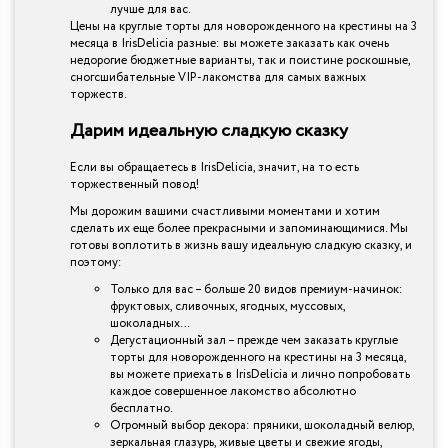
лучше для вас.
Цены на круглые торты для новорожденного на крестины на 3
месяца в IrisDelicia разные: вы можете заказать как очень
недорогие бюджетные варианты, так и поистине роскошные,
сногсшибательные VIP-лакомства для самых важных
торжеств.
Дарим идеальную сладкую сказку
Если вы обращаетесь в IrisDelicia, значит, на то есть
торжественный повод!
Мы дорожим вашими счастливыми моментами и хотим
сделать их еще более прекрасными и запоминающимися. Мы
готовы воплотить в жизнь вашу идеальную сладкую сказку, и
поэтому:
Только для вас – больше 20 видов премиум-начинок:
фруктовых, сливочных, ягодных, муссовых,
шоколадных…
Дегустационный зал – прежде чем заказать круглые
торты для новорожденного на крестины на 3 месяца,
вы можете приехать в IrisDelicia и лично попробовать
каждое совершенное лакомство абсолютно
бесплатно.
Огромный выбор декора: пряники, шоколадный велюр,
зеркальная глазурь, живые цветы и свежие ягоды,