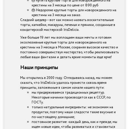
🎂 Купить круглые торты для новорожденного на
крестины на 3 месяца по цене от 890 руб
🎂 Недорогие круглые торты для новорожденного на
крестины на 3 месяца на заказ.
Сладкий шедевр – вот как можно назвать восхитительные
торты, капкейки, макаруны, печенья и пряники, созданные в
кондитерской мастерской IrisDelicia.
Уже больше 19 лет мы воплощаем ваши мечты и готовим
эксклюзивные круглые торты для новорожденного на
крестины на 3 месяца в Москве, сохраняя высокое качество и
постоянно совершенствуя мастерство, чтобы реализовывать
любые ваши фантазии и делать яркие моменты еще ярче!
Наши принципы
Мы открылись в 2000 году. Оглядываясь назад, мы можем
сказать, что IrisDelicia удалось пронести сквозь время
принципы, заложенные в самом начале нашего пути:
мы придерживаемся традиционных рецептур.
Некоторые начинки производятся как в СССР, по
ГОСТу.
только натуральные ингредиенты: не экономим на
продуктах, поэтому наши сладости такие вкусные и
по-настоящему домашние;
постоянное развитие: каждый день, как и прежде, мы
ищем новые идеи, чтобы развиваться и становиться