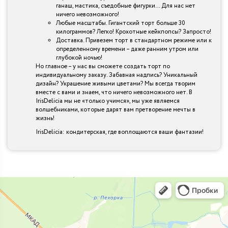
ганаш, мастика, съедобные фигурки… Для нас нет
ничего невозможного!
Любые масштабы. Гигантский торт больше 30
килограммов? Легко! Крохотные кейкпопсы? Запросто!
Доставка. Привезем торт в стандартном режиме или к
определенному времени – даже ранним утром или
глубокой ночью!
Но главное – у нас вы сможете создать торт по
индивидуальному заказу. Забавная надпись? Уникальный
дизайн? Украшение живыми цветами? Мы всегда творим
вместе с вами и знаем, что ничего невозможного нет. В
IrisDelicia мы не «только учимся», мы уже являемся
волшебниками, которые дарят вам претворение мечты в
жизнь!
IrisDelicia: кондитерская, где воплощаются ваши фантазии!