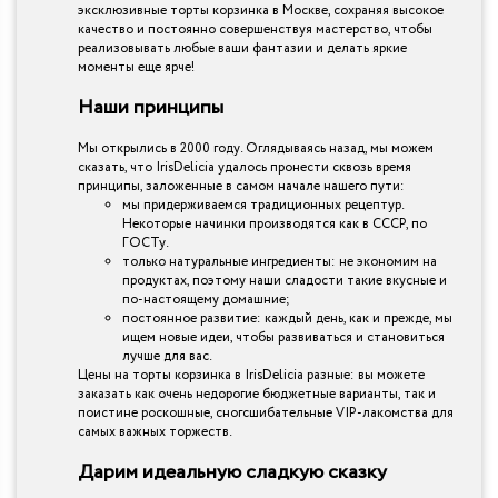
эксклюзивные торты корзинка в Москве, сохраняя высокое
качество и постоянно совершенствуя мастерство, чтобы
реализовывать любые ваши фантазии и делать яркие
моменты еще ярче!
Наши принципы
Мы открылись в 2000 году. Оглядываясь назад, мы можем
сказать, что IrisDelicia удалось пронести сквозь время
принципы, заложенные в самом начале нашего пути:
мы придерживаемся традиционных рецептур.
Некоторые начинки производятся как в СССР, по
ГОСТу.
только натуральные ингредиенты: не экономим на
продуктах, поэтому наши сладости такие вкусные и
по-настоящему домашние;
постоянное развитие: каждый день, как и прежде, мы
ищем новые идеи, чтобы развиваться и становиться
лучше для вас.
Цены на торты корзинка в IrisDelicia разные: вы можете
заказать как очень недорогие бюджетные варианты, так и
поистине роскошные, сногсшибательные VIP-лакомства для
самых важных торжеств.
Дарим идеальную сладкую сказку