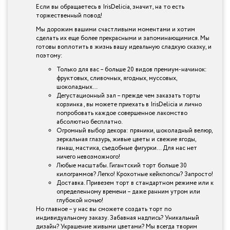
Если вы обращаетесь в IrisDelicia, значит, на то есть
торжественный повод!
Мы дорожим вашими счастливыми моментами и хотим
сделать их еще более прекрасными и запоминающимися. Мы
готовы воплотить в жизнь вашу идеальную сладкую сказку, и
поэтому:
Только для вас – больше 20 видов премиум-начинок:
фруктовых, сливочных, ягодных, муссовых,
шоколадных…
Дегустационный зал – прежде чем заказать торты
корзинка , вы можете приехать в IrisDelicia и лично
попробовать каждое совершенное лакомство
абсолютно бесплатно.
Огромный выбор декора: пряники, шоколадный велюр,
зеркальная глазурь, живые цветы и свежие ягоды,
ганаш, мастика, съедобные фигурки… Для нас нет
ничего невозможного!
Любые масштабы. Гигантский торт больше 30
килограммов? Легко! Крохотные кейкпопсы? Запросто!
Доставка. Привезем торт в стандартном режиме или к
определенному времени – даже ранним утром или
глубокой ночью!
Но главное – у нас вы сможете создать торт по
индивидуальному заказу. Забавная надпись? Уникальный
дизайн? Украшение живыми цветами? Мы всегда творим