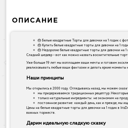
ОПИСАНИЕ
🎂 Белые квадратные Торты для девочки на 1 годик с фот
🎂 Купить белые квадратные торты для девочки на 1 год
🎂 Недорогие белые квадратные торты для девочки на 1 г
Сладкий шедевр – вот как можно назвать восхитительные торты,
Уже больше 19 лет мы воплощаем ваши мечты и готовим эксклю
реализовывать любые ваши фантазии и делать яркие моменты е
Наши принципы
Мы открылись в 2000 году. Оглядываясь назад, мы можем сказат
мы придерживаемся традиционных рецептур. Некоторые 
только натуральные ингредиенты: не экономим на прод
постоянное развитие: каждый день, как и прежде, мы ищ
Цены на белые квадратные торты для девочки на 1 годик в Iri
важных торжеств.
Дарим идеальную сладкую сказку