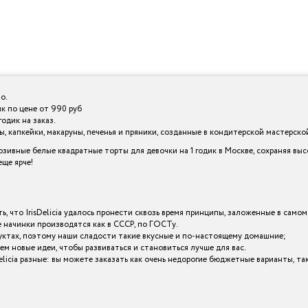
о.
ик по цене от 990 руб
одик на заказ.
 капкейки, макаруны, печенья и пряники, созданные в кондитерской мастерской I
зивные белые квадратные торты для девочки на 1 годик в Москве, сохраняя вы
ще ярче!
ь, что IrisDelicia удалось пронести сквозь время принципы, заложенные в самом
начинки производятся как в СССР, по ГОСТу.
уктах, поэтому наши сладости такие вкусные и по-настоящему домашние;
ем новые идеи, чтобы развиваться и становиться лучше для вас.
sDelicia разные: вы можете заказать как очень недорогие бюджетные варианты, 