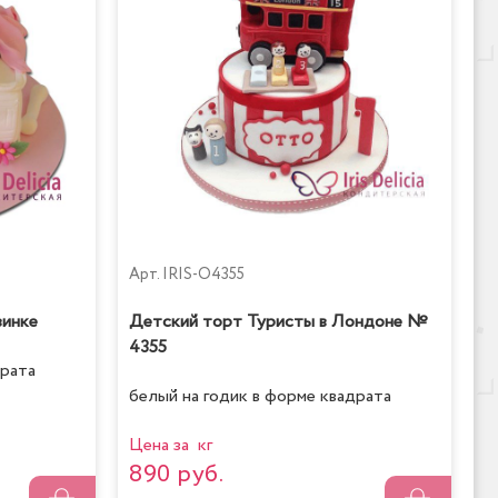
Арт.
IRIS-O4355
зинке
Детский торт Туристы в Лондоне №
4355
драта
белый на годик в форме квадрата
Цена за кг
890 руб.