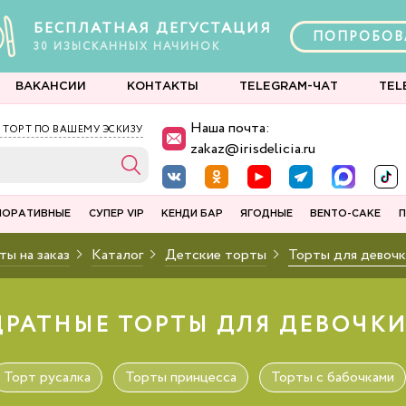
БЕСПЛАТНАЯ ДЕГУСТАЦИЯ
ПОПРОБОВ
30
ИЗЫСКАННЫХ
НАЧИНОК
ВАКАНСИИ
КОНТАКТЫ
TELEGRAM-ЧАТ
TEL
Наша почта:
 ТОРТ ПО ВАШЕМУ ЭСКИЗУ
zakaz@irisdelicia.ru
ПОРАТИВНЫЕ
СУПЕР VIP
КЕНДИ БАР
ЯГОДНЫЕ
BENTO-CAKE
П
ты на заказ
Каталог
Детские торты
Торты для девочк
РАТНЫЕ ТОРТЫ ДЛЯ ДЕВОЧКИ
Торт русалка
Торты принцесса
Торты с бабочками