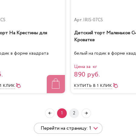
0CS
Арт.
IRIS-07CS
орт На Крестины для
Детский торт Маленькое Сч
Кроватке
годик в форме квадрата
белый на годик в форме ква
Цена за кг
.
890 руб.
 1 КЛИК
КУПИТЬ
В 1 КЛИК
1
2