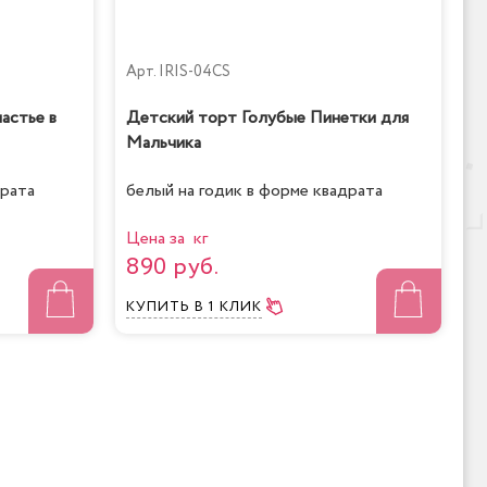
Арт.
IRIS-04CS
астье в
Детский торт Голубые Пинетки для
Мальчика
драта
белый на годик в форме квадрата
Цена за кг
890 руб.
КУПИТЬ
В 1 КЛИК