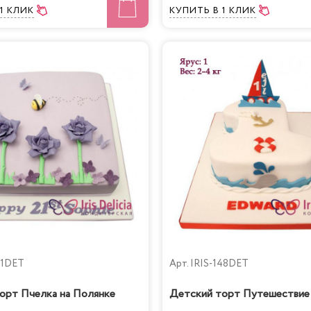
 1 КЛИК
КУПИТЬ
В 1 КЛИК
81DET
Арт.
IRIS-148DET
орт Пчелка на Полянке
Детский торт Путешествие