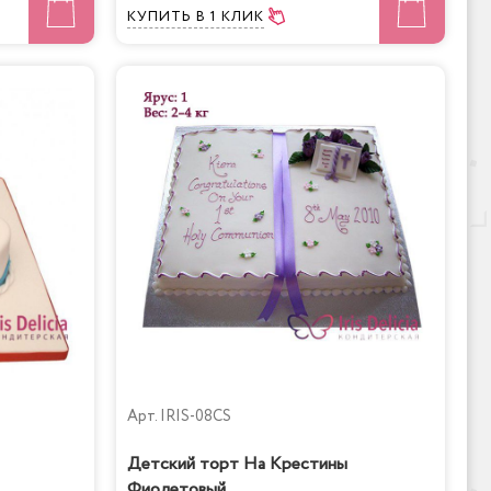
КУПИТЬ
В 1 КЛИК
Арт.
IRIS-08CS
Детский торт На Крестины
Фиолетовый