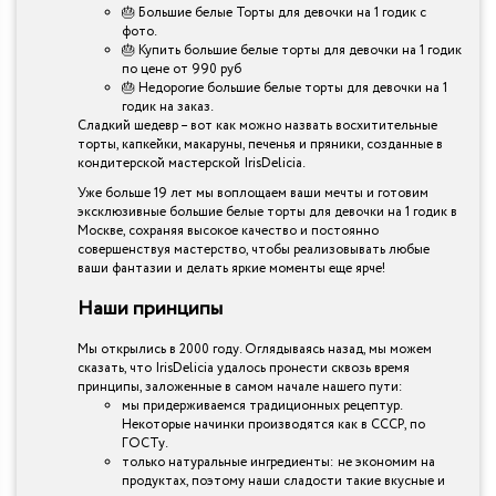
🎂 Большие белые Торты для девочки на 1 годик с
фото.
🎂 Купить большие белые торты для девочки на 1 годик
по цене от 990 руб
🎂 Недорогие большие белые торты для девочки на 1
годик на заказ.
Сладкий шедевр – вот как можно назвать восхитительные
торты, капкейки, макаруны, печенья и пряники, созданные в
кондитерской мастерской IrisDelicia.
Уже больше 19 лет мы воплощаем ваши мечты и готовим
эксклюзивные большие белые торты для девочки на 1 годик в
Москве, сохраняя высокое качество и постоянно
совершенствуя мастерство, чтобы реализовывать любые
ваши фантазии и делать яркие моменты еще ярче!
Наши принципы
Мы открылись в 2000 году. Оглядываясь назад, мы можем
сказать, что IrisDelicia удалось пронести сквозь время
принципы, заложенные в самом начале нашего пути:
мы придерживаемся традиционных рецептур.
Некоторые начинки производятся как в СССР, по
ГОСТу.
только натуральные ингредиенты: не экономим на
продуктах, поэтому наши сладости такие вкусные и