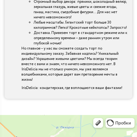
Огромный выбор декора: пряники, шоколадный велюр,
зеркальная глазурь, живые цветы и свежие ягоды,
ганаш, мастика, съедобные фигурки… Для нас нет
ничего невозможного!
Любые масштабы. Гигантский торт больше 30
килограммов? Легко! Крохотные кейкпопсы? Запросто!
Доставка. Привезем торт в стандартном режиме или к
определенному времени – даже ранним утром или
глубокой ночью!
Но главное – у нас вы сможете создать торт по
индивидуальному заказу. Забавная надпись? Уникальный
дизайн? Украшение живыми цветами? Мы всегда творим
вместе с вами и знаем, что ничего невозможного нет. В
IrisDelicia мы не «только учимся», мы уже являемся
волшебниками, которые дарят вам претворение мечты в
жизнь!
IrisDelicia: кондитерская, где воплощаются ваши фантазии!