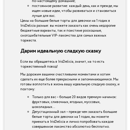
по-настоящему домашние;
постоянное развитие: каждый день, как и прежде, мы
ищем новые идеи, чтобы развиваться и становиться
лучше для вас.
Цены на большие белые торты для девочки на 1 годик в
IrisDelicia разные: вы можете заказать как очень недорогие
бюджетные варианты, так и поистине роскошные,
сногсшибательные VIP-лакомства для самых важных
торжеств.
Дарим идеальную сладкую сказку
Если вы обращаетесь в IrisDelicia, значит, на то есть
торжественный повод!
Мы дорожим вашими счастливыми моментами и хотим
сделать их еще более прекрасными и запоминающимися. Мы
готовы воплотить в жизнь вашу идеальную сладкую сказку, и
поэтому:
Только для вас – больше 20 видов премиум-начинок:
фруктовых, сливочных, ягодных, муссовых,
шоколадных…
Дегустационный зал – прежде чем заказать большие
белые торты для девочки на 1 годик, вы можете
приехать в IrisDelicia и лично попробовать каждое
совершенное лакомство абсолютно бесплатно.