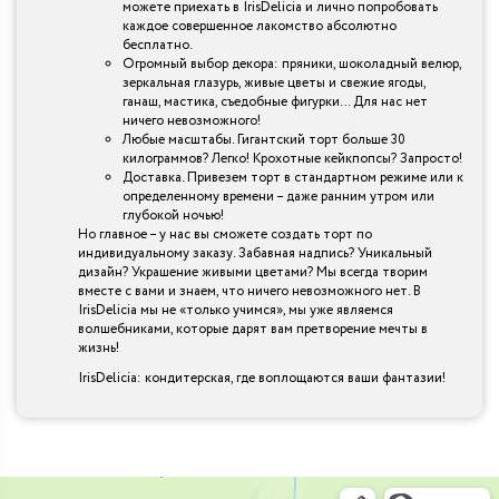
можете приехать в IrisDelicia и лично попробовать
каждое совершенное лакомство абсолютно
бесплатно.
Огромный выбор декора: пряники, шоколадный велюр,
зеркальная глазурь, живые цветы и свежие ягоды,
ганаш, мастика, съедобные фигурки… Для нас нет
ничего невозможного!
Любые масштабы. Гигантский торт больше 30
килограммов? Легко! Крохотные кейкпопсы? Запросто!
Доставка. Привезем торт в стандартном режиме или к
определенному времени – даже ранним утром или
глубокой ночью!
Но главное – у нас вы сможете создать торт по
индивидуальному заказу. Забавная надпись? Уникальный
дизайн? Украшение живыми цветами? Мы всегда творим
вместе с вами и знаем, что ничего невозможного нет. В
IrisDelicia мы не «только учимся», мы уже являемся
волшебниками, которые дарят вам претворение мечты в
жизнь!
IrisDelicia: кондитерская, где воплощаются ваши фантазии!