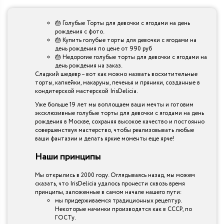
🎂 Голубые Торты для девочки с ягодами на день
рождения с фото.
🎂 Купить голубые торты для девочки с ягодами на
день рождения по цене от 990 руб
🎂 Недорогие голубые торты для девочки с ягодами на
день рождения на заказ.
Сладкий шедевр – вот как можно назвать восхитительные
торты, капкейки, макаруны, печенья и пряники, созданные в
кондитерской мастерской IrisDelicia.
Уже больше 19 лет мы воплощаем ваши мечты и готовим
эксклюзивные голубые торты для девочки с ягодами на день
рождения в Москве, сохраняя высокое качество и постоянно
совершенствуя мастерство, чтобы реализовывать любые
ваши фантазии и делать яркие моменты еще ярче!
Наши принципы
Мы открылись в 2000 году. Оглядываясь назад, мы можем
сказать, что IrisDelicia удалось пронести сквозь время
принципы, заложенные в самом начале нашего пути:
мы придерживаемся традиционных рецептур.
Некоторые начинки производятся как в СССР, по
ГОСТу.