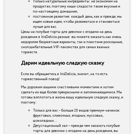
только натуральные ингредиенты: не экономим на
продуктах, поэтому наши сладости такие вкусные и
по-настоящему домашние;
постоянное развитие: каждый день, как и прежде, мы
ищем новые идеи, чтобы развиваться и становиться
лучше для вас.
Цены на голубые торты для девочки с ягодами на день
рождения в IrisDelicia разные: вы можете заказать как очень
недорогие бюджетные варианты, так и поистине роскошные,
сногсшибательные VIP-лакомства для самых важных
торжеств.
Дарим идеальную сладкую сказку
Если вы обращаетесь в IrisDelicia, значит, на то есть
торжественный повод!
Мы дорожим вашими счастливыми моментами и хотим
сделать их еще более прекрасными и запоминающимися. Мы
готовы воплотить в жизнь вашу идеальную сладкую сказку, и
поэтому:
Только для вас – больше 20 видов премиум-начинок:
фруктовых, сливочных, ягодных, муссовых,
шоколадных…
Дегустационный зал – прежде чем заказать голубые
торты для девочки с ягодами на день рождения, вы