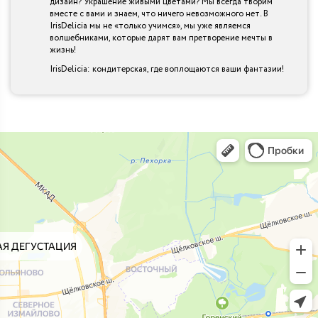
дизайн? Украшение живыми цветами? Мы всегда творим
вместе с вами и знаем, что ничего невозможного нет. В
IrisDelicia мы не «только учимся», мы уже являемся
волшебниками, которые дарят вам претворение мечты в
жизнь!
IrisDelicia: кондитерская, где воплощаются ваши фантазии!