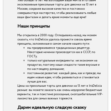
Уже больше 19 лет мы воплощаем ваши мечты и готовим
эксклюзивные прикольные торты для девочки на 13 лет в
Москве, сохраняя высокое качество и постоянно
совершенствуя мастерство, чтобы реализовывать любые
ваши фантазии и делать яркие моменты еще ярче!
Наши принципы
Мы открылись в 2000 году. Оглядываясь назад, мы можем
сказать, что IrisDelicia удалось пронести сквозь время
принципы, заложенные в самом начале нашего пути:
мы придерживаемся традиционных рецептур.
Некоторые начинки производятся как в СССР, по
ГОСТу.
только натуральные ингредиенты: не экономим на
продуктах, поэтому наши сладости такие вкусные и
по-настоящему домашние;
постоянное развитие: каждый день, как и прежде, мы
ищем новые идеи, чтобы развиваться и становиться
лучше для вас.
Цены на прикольные торты для девочки на 13 лет в IrisDelicia
разные: вы можете заказать как очень недорогие бюджетные
варианты, так и поистине роскошные, сногсшибательные VIP-
лакомства для самых важных торжеств.
Дарим идеальную сладкую сказку