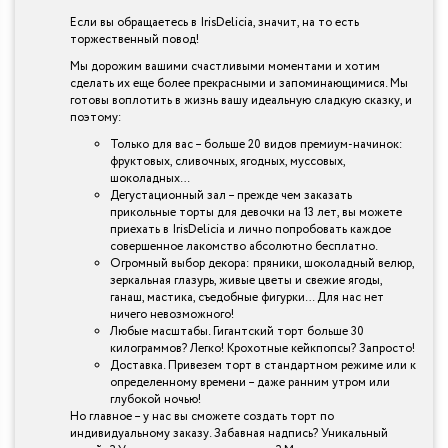
Если вы обращаетесь в IrisDelicia, значит, на то есть
торжественный повод!
Мы дорожим вашими счастливыми моментами и хотим
сделать их еще более прекрасными и запоминающимися. Мы
готовы воплотить в жизнь вашу идеальную сладкую сказку, и
поэтому:
Только для вас – больше 20 видов премиум-начинок:
фруктовых, сливочных, ягодных, муссовых,
шоколадных…
Дегустационный зал – прежде чем заказать
прикольные торты для девочки на 13 лет, вы можете
приехать в IrisDelicia и лично попробовать каждое
совершенное лакомство абсолютно бесплатно.
Огромный выбор декора: пряники, шоколадный велюр,
зеркальная глазурь, живые цветы и свежие ягоды,
ганаш, мастика, съедобные фигурки… Для нас нет
ничего невозможного!
Любые масштабы. Гигантский торт больше 30
килограммов? Легко! Крохотные кейкпопсы? Запросто!
Доставка. Привезем торт в стандартном режиме или к
определенному времени – даже ранним утром или
глубокой ночью!
Но главное – у нас вы сможете создать торт по
индивидуальному заказу. Забавная надпись? Уникальный