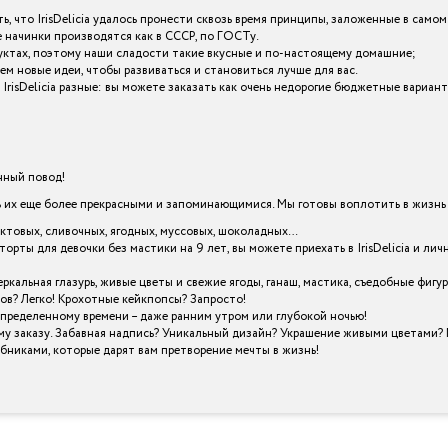
ь, что IrisDelicia удалось пронести сквозь время принципы, заложенные в самом
начинки производятся как в СССР, по ГОСТу.
уктах, поэтому наши сладости такие вкусные и по-настоящему домашние;
ем новые идеи, чтобы развиваться и становиться лучше для вас.
 IrisDelicia разные: вы можете заказать как очень недорогие бюджетные вариа
енный повод!
х еще более прекрасными и запоминающимися. Мы готовы воплотить в жизнь в
уктовых, сливочных, ягодных, муссовых, шоколадных…
торты для девочки без мастики на 9 лет, вы можете приехать в IrisDelicia и 
кальная глазурь, живые цветы и свежие ягоды, ганаш, мастика, съедобные фигу
ов? Легко! Крохотные кейкпопсы? Запросто!
определенному времени – даже ранним утром или глубокой ночью!
му заказу. Забавная надпись? Уникальный дизайн? Украшение живыми цветами? 
шебниками, которые дарят вам претворение мечты в жизнь!