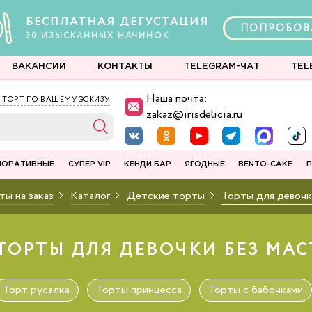
БЕСПЛАТНАЯ ДЕГУСТАЦИЯ
ПОПРОБОВ
30
ИЗЫСКАННЫХ
НАЧИНОК
ВАКАНСИИ
КОНТАКТЫ
TELEGRAM-ЧАТ
TEL
Наша почта:
 ТОРТ ПО ВАШЕМУ ЭСКИЗУ
zakaz@irisdelicia.ru
ПОРАТИВНЫЕ
СУПЕР VIP
КЕНДИ БАР
ЯГОДНЫЕ
BENTO-CAKE
П
ты на заказ
Каталог
Детские торты
Торты для девочк
ОРТЫ ДЛЯ ДЕВОЧКИ БЕЗ МАС
Торт русалка
Торты принцесса
Торты с бабочками