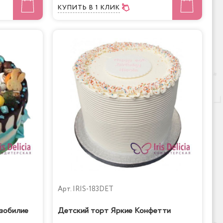
КУПИТЬ
В 1 КЛИК
Арт.
IRIS-183DET
зобилие
Детский торт Яркие Конфетти