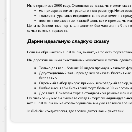
Мы открылись в 2000 году. Оглядываясь назад, мы можем сказат
мы придерживаемся традиционных рецептур. Некоторые 
только натуральные ингредиенты: не экономим на прод
постоянное развитие: каждый день, как и прежде, мы ищ
Цены на бисквитные торты для девочки без мастики на 9 лет в
самых важных торжеств.
Дарим идеальную сладкую сказку
Если вы обращаетесь в IrisDelicia, значит, на то есть торжеств
Мы дорожим вашими счастливыми моментами и хотим сделать и
Только для вас – больше 20 видов премиум-начинок: фр
Дегустационный зал – прежде чем заказать бисквитные 
бесплатно.
Огромный выбор декора: пряники, шоколадный велюр, зер
Любые масштабы. Гигантский торт больше 30 килограмм
Доставка. Привезем торт в стандартном режиме или к 
Но главное – у нас вы сможете создать торт по индивидуально
нет. В IrisDelicia мы не «только учимся», мы уже являемся вол
IrisDelicia: кондитерская, где воплощаются ваши фантазии!