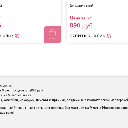
й
бисквитный
Цена за кг
.
890 руб.
 1 КЛИК
КУПИТЬ
В 1 КЛИК
с фото.
 9 лет по цене от 990 руб
 на 9 лет на заказ.
 капкейки, макаруны, печенья и пряники, созданные в кондитерской мастерской I
зивные бисквитные торты для девочки без мастики на 9 лет в Москве, сохраня
ще ярче!