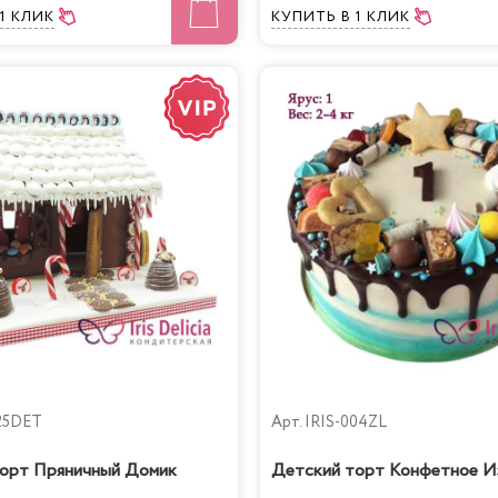
 1 КЛИК
КУПИТЬ
В 1 КЛИК
25DET
Арт.
IRIS-004ZL
орт Пряничный Домик
Детский торт Конфетное И