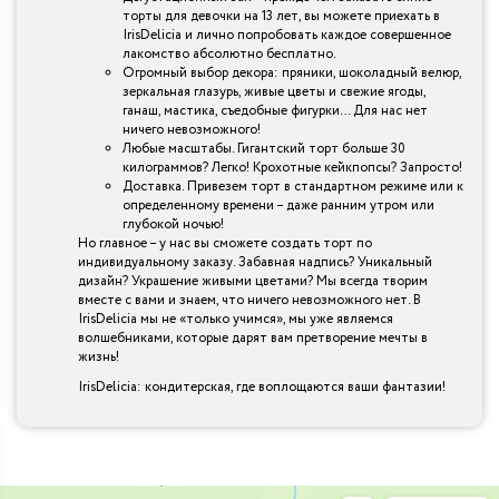
торты для девочки на 13 лет, вы можете приехать в
IrisDelicia и лично попробовать каждое совершенное
лакомство абсолютно бесплатно.
Огромный выбор декора: пряники, шоколадный велюр,
зеркальная глазурь, живые цветы и свежие ягоды,
ганаш, мастика, съедобные фигурки… Для нас нет
ничего невозможного!
Любые масштабы. Гигантский торт больше 30
килограммов? Легко! Крохотные кейкпопсы? Запросто!
Доставка. Привезем торт в стандартном режиме или к
определенному времени – даже ранним утром или
глубокой ночью!
Но главное – у нас вы сможете создать торт по
индивидуальному заказу. Забавная надпись? Уникальный
дизайн? Украшение живыми цветами? Мы всегда творим
вместе с вами и знаем, что ничего невозможного нет. В
IrisDelicia мы не «только учимся», мы уже являемся
волшебниками, которые дарят вам претворение мечты в
жизнь!
IrisDelicia: кондитерская, где воплощаются ваши фантазии!