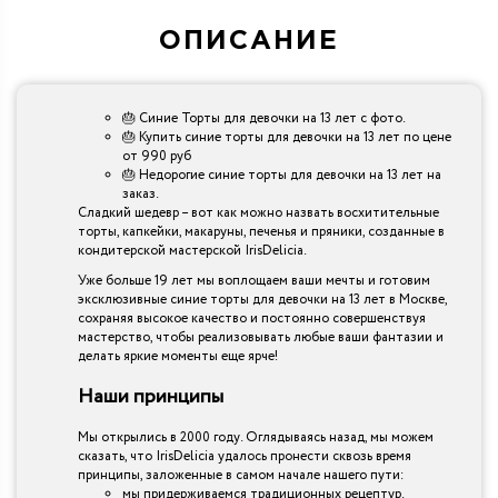
ОПИСАНИЕ
🎂 Синие Торты для девочки на 13 лет с фото.
🎂 Купить синие торты для девочки на 13 лет по цене
от 990 руб
🎂 Недорогие синие торты для девочки на 13 лет на
заказ.
Сладкий шедевр – вот как можно назвать восхитительные
торты, капкейки, макаруны, печенья и пряники, созданные в
кондитерской мастерской IrisDelicia.
Уже больше 19 лет мы воплощаем ваши мечты и готовим
эксклюзивные синие торты для девочки на 13 лет в Москве,
сохраняя высокое качество и постоянно совершенствуя
мастерство, чтобы реализовывать любые ваши фантазии и
делать яркие моменты еще ярче!
Наши принципы
Мы открылись в 2000 году. Оглядываясь назад, мы можем
сказать, что IrisDelicia удалось пронести сквозь время
принципы, заложенные в самом начале нашего пути:
мы придерживаемся традиционных рецептур.