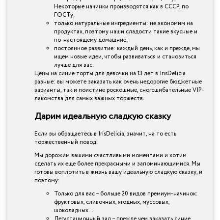
Некоторые начинки производятся как в СССР, по
ГОСТу.
только натуральные ингредиенты: не экономим на
продуктах, поэтому наши сладости такие вкусные и
по-настоящему домашние;
постоянное развитие: каждый день, как и прежде, мы
ищем новые идеи, чтобы развиваться и становиться
лучше для вас.
Цены на синие торты для девочки на 13 лет в IrisDelicia
разные: вы можете заказать как очень недорогие бюджетные
варианты, так и поистине роскошные, сногсшибательные VIP-
лакомства для самых важных торжеств.
Дарим идеальную сладкую сказку
Если вы обращаетесь в IrisDelicia, значит, на то есть
торжественный повод!
Мы дорожим вашими счастливыми моментами и хотим
сделать их еще более прекрасными и запоминающимися. Мы
готовы воплотить в жизнь вашу идеальную сладкую сказку, и
поэтому:
Только для вас – больше 20 видов премиум-начинок:
фруктовых, сливочных, ягодных, муссовых,
шоколадных…
Дегустационный зал – прежде чем заказать синие