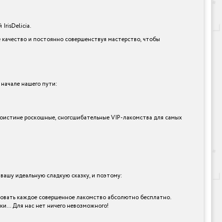
risDelicia.
е качество и постоянно совершенствуя мастерство, чтобы
 начале нашего пути:
и поистине роскошные, сногсшибательные VIP-лакомства для самых
ашу идеальную сладкую сказку, и поэтому:
робовать каждое совершенное лакомство абсолютно бесплатно.
рки… Для нас нет ничего невозможного!