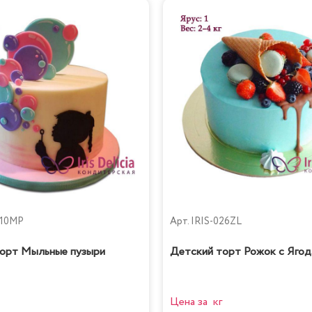
510MP
Арт.
IRIS-026ZL
орт Мыльные пузыри
Детский торт Рожок с Ягод
Цена за кг