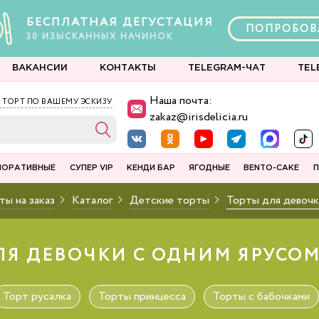
БЕСПЛАТНАЯ ДЕГУСТАЦИЯ
ПОПРОБОВ
30
ИЗЫСКАННЫХ
НАЧИНОК
ВАКАНСИИ
КОНТАКТЫ
TELEGRAM-ЧАТ
TEL
Наша почта:
 ТОРТ ПО ВАШЕМУ ЭСКИЗУ
zakaz@irisdelicia.ru
ПОРАТИВНЫЕ
СУПЕР VIP
КЕНДИ БАР
ЯГОДНЫЕ
BENTO-CAKE
П
ты на заказ
Каталог
Детские торты
Торты для девочк
ЛЯ ДЕВОЧКИ С ОДНИМ ЯРУСОМ 
Торт русалка
Торты принцесса
Торты с бабочками