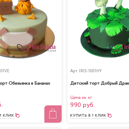
001VE
Арт.
IRIS-1001HY
орт Обезьянка в Бананах
Детский торт Добрый Драк
Цена за кг
.
990 руб.
 1 КЛИК
КУПИТЬ
В 1 КЛИК