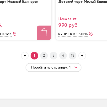
орт Нежный Единорог
Детский торт Милый Едино
Цена за кг
.
990 руб.
 1 КЛИК
КУПИТЬ
В 1 КЛИК
1
2
3
4
18