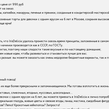
о цене от 990 руб
 на заказ.
 капкейки, макаруны, печенья и пряники, созданные в кондитерской мастерской I
зивные торты для девочки с одним ярусом на 6 лет в Москве, сохраняя высоко
ще ярче!
ь, что IrisDelicia удалось пронести сквозь время принципы, заложенные в самом
начинки производятся как в СССР, по ГОСТу.
уктах, поэтому наши сладости такие вкусные и по-настоящему домашние;
ем новые идеи, чтобы развиваться и становиться лучше для вас.
icia разные: вы можете заказать как очень недорогие бюджетные варианты, так 
енный повод!
х еще более прекрасными и запоминающимися. Мы готовы воплотить в жизнь в
уктовых, сливочных, ягодных, муссовых, шоколадных…
евочки с одним ярусом на 6 лет, вы можете приехать в IrisDelicia и лично поп
кальная глазурь, живые цветы и свежие ягоды, ганаш, мастика, съедобные фигу
ов? Легко! Крохотные кейкпопсы? Запросто!