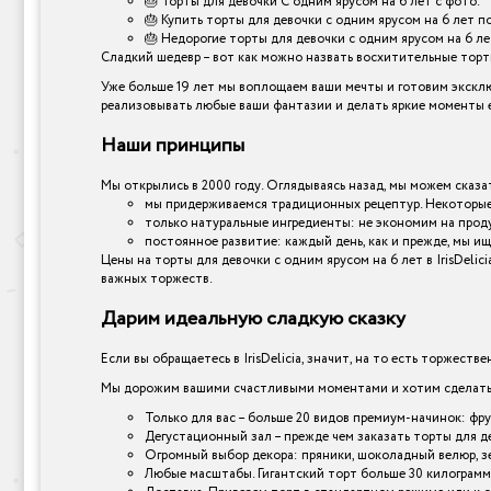
🎂 Торты для девочки С одним ярусом на 6 лет с фото.
🎂 Купить торты для девочки с одним ярусом на 6 лет п
🎂 Недорогие торты для девочки с одним ярусом на 6 лет
Сладкий шедевр – вот как можно назвать восхитительные торты,
Уже больше 19 лет мы воплощаем ваши мечты и готовим эксклю
реализовывать любые ваши фантазии и делать яркие моменты е
Наши принципы
Мы открылись в 2000 году. Оглядываясь назад, мы можем сказат
мы придерживаемся традиционных рецептур. Некоторые 
только натуральные ингредиенты: не экономим на прод
постоянное развитие: каждый день, как и прежде, мы ищ
Цены на торты для девочки с одним ярусом на 6 лет в IrisDel
важных торжеств.
Дарим идеальную сладкую сказку
Если вы обращаетесь в IrisDelicia, значит, на то есть торжеств
Мы дорожим вашими счастливыми моментами и хотим сделать и
Только для вас – больше 20 видов премиум-начинок: фр
Дегустационный зал – прежде чем заказать торты для д
Огромный выбор декора: пряники, шоколадный велюр, зер
Любые масштабы. Гигантский торт больше 30 килограмм