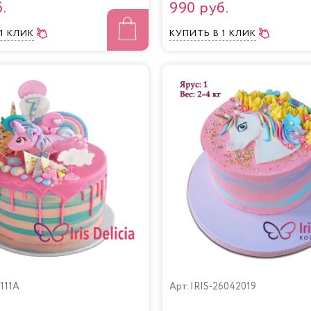
.
990 руб.
 1 КЛИК
КУПИТЬ
В 1 КЛИК
0111A
Арт.
IRIS-26042019