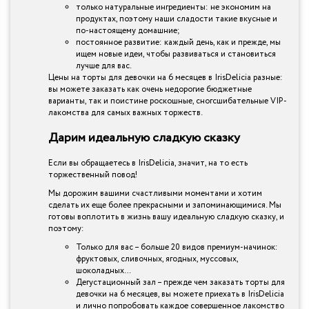
только натуральные ингредиенты: не экономим на
продуктах, поэтому наши сладости такие вкусные и
по-настоящему домашние;
постоянное развитие: каждый день, как и прежде, мы
ищем новые идеи, чтобы развиваться и становиться
лучше для вас.
Цены на торты для девочки на 6 месяцев в IrisDelicia разные:
вы можете заказать как очень недорогие бюджетные
варианты, так и поистине роскошные, сногсшибательные VIP-
лакомства для самых важных торжеств.
Дарим идеальную сладкую сказку
Если вы обращаетесь в IrisDelicia, значит, на то есть
торжественный повод!
Мы дорожим вашими счастливыми моментами и хотим
сделать их еще более прекрасными и запоминающимися. Мы
готовы воплотить в жизнь вашу идеальную сладкую сказку, и
поэтому:
Только для вас – больше 20 видов премиум-начинок:
фруктовых, сливочных, ягодных, муссовых,
шоколадных…
Дегустационный зал – прежде чем заказать торты для
девочки на 6 месяцев, вы можете приехать в IrisDelicia
и лично попробовать каждое совершенное лакомство