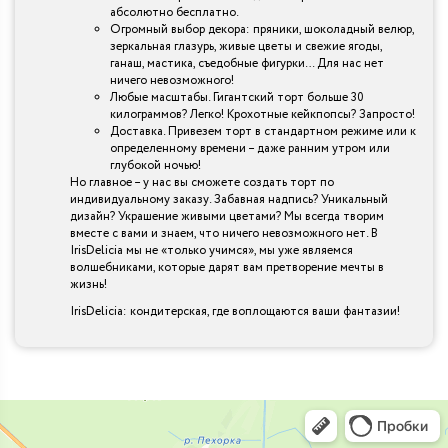
абсолютно бесплатно.
Огромный выбор декора: пряники, шоколадный велюр,
зеркальная глазурь, живые цветы и свежие ягоды,
ганаш, мастика, съедобные фигурки… Для нас нет
ничего невозможного!
Любые масштабы. Гигантский торт больше 30
килограммов? Легко! Крохотные кейкпопсы? Запросто!
Доставка. Привезем торт в стандартном режиме или к
определенному времени – даже ранним утром или
глубокой ночью!
Но главное – у нас вы сможете создать торт по
индивидуальному заказу. Забавная надпись? Уникальный
дизайн? Украшение живыми цветами? Мы всегда творим
вместе с вами и знаем, что ничего невозможного нет. В
IrisDelicia мы не «только учимся», мы уже являемся
волшебниками, которые дарят вам претворение мечты в
жизнь!
IrisDelicia: кондитерская, где воплощаются ваши фантазии!