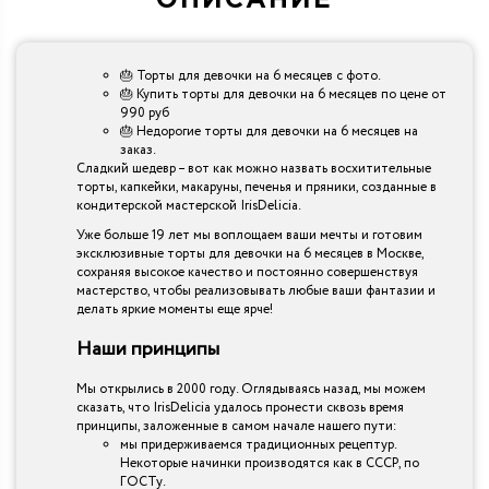
🎂 Торты для девочки на 6 месяцев с фото.
🎂 Купить торты для девочки на 6 месяцев по цене от
990 руб
🎂 Недорогие торты для девочки на 6 месяцев на
заказ.
Сладкий шедевр – вот как можно назвать восхитительные
торты, капкейки, макаруны, печенья и пряники, созданные в
кондитерской мастерской IrisDelicia.
Уже больше 19 лет мы воплощаем ваши мечты и готовим
эксклюзивные торты для девочки на 6 месяцев в Москве,
сохраняя высокое качество и постоянно совершенствуя
мастерство, чтобы реализовывать любые ваши фантазии и
делать яркие моменты еще ярче!
Наши принципы
Мы открылись в 2000 году. Оглядываясь назад, мы можем
сказать, что IrisDelicia удалось пронести сквозь время
принципы, заложенные в самом начале нашего пути:
мы придерживаемся традиционных рецептур.
Некоторые начинки производятся как в СССР, по
ГОСТу.